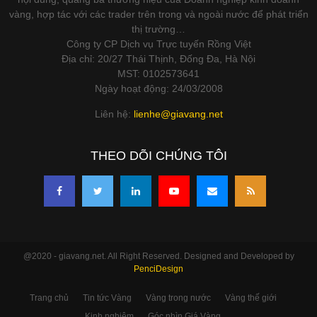
vàng, hợp tác với các trader trên trong và ngoài nước để phát triển
thị trường…
Công ty CP Dịch vụ Trực tuyến Rồng Việt
Địa chỉ: 20/27 Thái Thịnh, Đống Đa, Hà Nội
MST: 0102573641
Ngày hoạt động: 24/03/2008
Liên hệ:
lienhe@giavang.net
THEO DÕI CHÚNG TÔI
@2020 - giavang.net. All Right Reserved. Designed and Developed by
PenciDesign
Trang chủ
Tin tức Vàng
Vàng trong nước
Vàng thế giới
Kinh nghiệm
Góc nhìn Giá Vàng