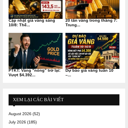
Cập nhật giá vàng sáng
20 tấn vàng trong tháng 7:
10/8: Thế...
Trung...
PTKT: Vàng “nóng” trở lại:
Dự báo giá vàng tuần 10
Vượt $4.392...
–...
XEM LẠI CÁC BÀI VIẾT
August 2026
(52)
July 2026
(185)