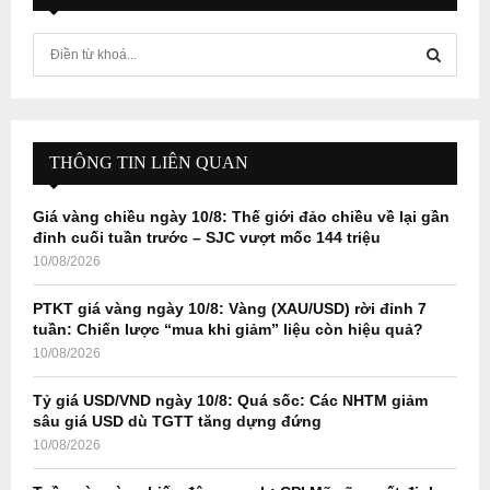
S
e
a
S
r
c
E
h
THÔNG TIN LIÊN QUAN
f
A
o
Giá vàng chiều ngày 10/8: Thế giới đảo chiều về lại gần
r
R
đỉnh cuối tuần trước – SJC vượt mốc 144 triệu
:
10/08/2026
C
PTKT giá vàng ngày 10/8: Vàng (XAU/USD) rời đỉnh 7
H
tuần: Chiến lược “mua khi giảm” liệu còn hiệu quả?
10/08/2026
Tỷ giá USD/VND ngày 10/8: Quá sốc: Các NHTM giảm
sâu giá USD dù TGTT tăng dựng đứng
10/08/2026