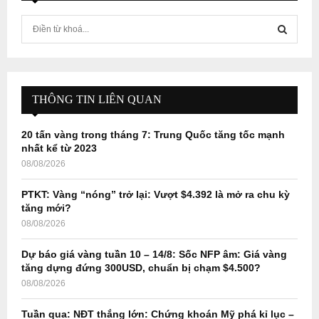
S
e
a
S
r
c
E
h
THÔNG TIN LIÊN QUAN
f
A
o
20 tấn vàng trong tháng 7: Trung Quốc tăng tốc mạnh
r
R
nhất kể từ 2023
:
08/08/2026
C
PTKT: Vàng “nóng” trở lại: Vượt $4.392 là mở ra chu kỳ
H
tăng mới?
08/08/2026
Dự báo giá vàng tuần 10 – 14/8: Sốc NFP âm: Giá vàng
tăng dựng đứng 300USD, chuẩn bị chạm $4.500?
08/08/2026
Tuần qua: NĐT thắng lớn: Chứng khoán Mỹ phá kỉ lục –