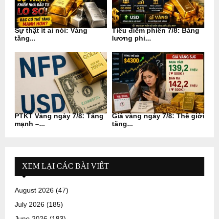
Sự thật ít ai nói: Vàng
Tiêu điểm phiên 7/8: Bảng
tăng...
lương phi...
PTKT Vàng ngày 7/8: Tăng
Giá vàng ngày 7/8: Thế giới
mạnh –...
tăng...
XEM LẠI CÁC BÀI VIẾT
August 2026
(47)
July 2026
(185)
June 2026
(183)