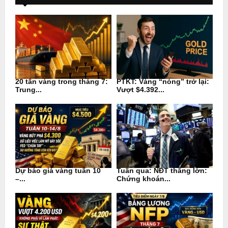
20 tấn vàng trong tháng 7:
PTKT: Vàng “nóng” trở lại:
Trung...
Vượt $4.392...
Dự báo giá vàng tuần 10
Tuần qua: NĐT thắng lớn:
–...
Chứng khoán...