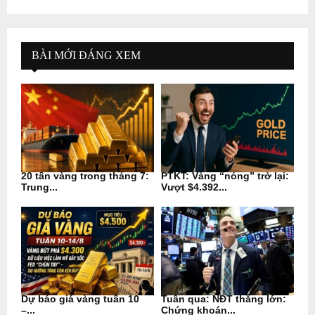
BÀI MỚI ĐÁNG XEM
20 tấn vàng trong tháng 7:
PTKT: Vàng “nóng” trở lại:
Trung...
Vượt $4.392...
Dự báo giá vàng tuần 10
Tuần qua: NĐT thắng lớn:
–...
Chứng khoán...