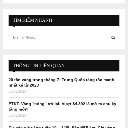
TÌM KIẾM NHANH
S
e
a
S
r
c
E
h
THÔNG TIN LIÊN QUAN
f
A
o
20 tấn vàng trong tháng 7: Trung Quốc tăng tốc mạnh
r
R
nhất kể từ 2023
:
08/08/2026
C
PTKT: Vàng “nóng” trở lại: Vượt $4.392 là mở ra chu kỳ
H
tăng mới?
08/08/2026
Dự báo giá vàng tuần 10 – 14/8: Sốc NFP âm: Giá vàng