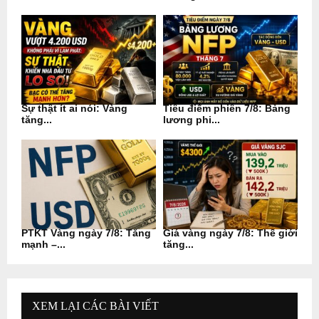
Sự thật ít ai nói: Vàng
Tiêu điểm phiên 7/8: Bảng
tăng...
lương phi...
PTKT Vàng ngày 7/8: Tăng
Giá vàng ngày 7/8: Thế giới
mạnh –...
tăng...
XEM LẠI CÁC BÀI VIẾT