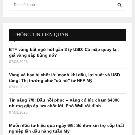
S
e
a
S
r
c
E
h
THÔNG TIN LIÊN QUAN
f
A
o
ETF vàng bất ngờ hút gần 3 tỷ USD: Cá mập quay lại,
r
R
giá vàng sắp bùng nổ?
:
07/08/2026
C
Vàng và bạc bị chốt lời mạnh khi dầu, lợi suất và USD
H
tăng: Thị trường chờ “cú nổ” từ NFP Mỹ
07/08/2026
Tin sáng 7/8: Dầu hồi phục – Vàng có lúc chạm $4300
nhưng gặp áp lực chốt lời, Phố Wall rời đỉnh
07/08/2026
Muốn đầu tư hiệu quả ngày 6/8: Số đơn xin trợ cấp thất
nghiệp lần đầu hàng tuần Mỹ