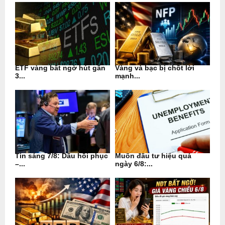
ETF vàng bất ngờ hút gần
Vàng và bạc bị chốt lời
3...
mạnh...
Tin sáng 7/8: Dầu hồi phục
Muốn đầu tư hiệu quả
–...
ngày 6/8:...