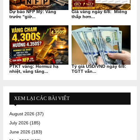
Dự báo NFP Mỹ: Vàng
Giá vàng ngày 6/8: Miếng
trước “giờ...
thấp hơn...
PTKT vàng: Hormuz hạ
Tỷ giá USD/VND ngày 6/8:
nhiệt, vàng tăng...
TGTT vẫn...
XEM LẠI CÁC BÀI VIẾT
August 2026
(37)
July 2026
(185)
June 2026
(183)