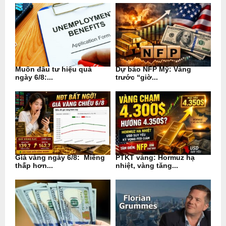
Muốn đầu tư hiệu quả
Dự báo NFP Mỹ: Vàng
ngày 6/8:...
trước “giờ...
Giá vàng ngày 6/8: Miếng
PTKT vàng: Hormuz hạ
thấp hơn...
nhiệt, vàng tăng...