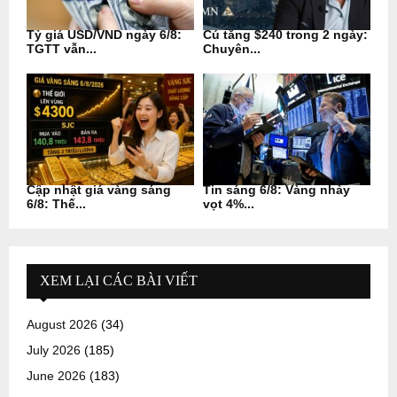
Tỷ giá USD/VND ngày 6/8:
Cú tăng $240 trong 2 ngày:
TGTT vẫn...
Chuyên...
Cập nhật giá vàng sáng
Tin sáng 6/8: Vàng nhảy
6/8: Thế...
vọt 4%...
XEM LẠI CÁC BÀI VIẾT
August 2026
(34)
July 2026
(185)
June 2026
(183)