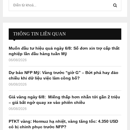
S
e
a
S
r
c
E
h
THÔNG TIN LIÊN QUAN
f
A
o
Muốn đầu tư hiệu quả ngày 6/8: Số đơn xin trợ cấp thất
r
R
nghiệp lần đầu hàng tuần Mỹ
:
06/08/2026
C
Dự báo NFP Mỹ: Vàng trước “giờ G” – Bứt phá hay đảo
H
chiều khi dữ liệu việc làm công bố?
06/08/2026
Giá vàng ngày 6/8: Miếng thấp hơn nhẫn tới gần 2 triệu
– giá bất ngờ quay xe vào phiên chiều
06/08/2026
PTKT vàng: Hormuz hạ nhiệt, vàng tăng tốc: 4.350 USD
có bị chinh phục trước NFP?