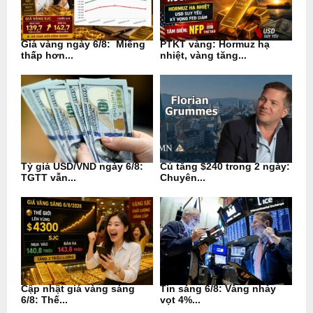
Giá vàng ngày 6/8: Miếng
PTKT vàng: Hormuz hạ
thấp hơn...
nhiệt, vàng tăng...
Tỷ giá USD/VND ngày 6/8:
Cú tăng $240 trong 2 ngày:
TGTT vẫn...
Chuyên...
Cập nhật giá vàng sáng
Tin sáng 6/8: Vàng nhảy
6/8: Thế...
vọt 4%...