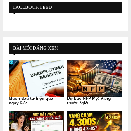
FACEBOOK FEED
BÀI MỚI ĐÁNG XEM
Muốn đầu tư hiệu quả
Dự báo NFP Mỹ: Vàng
ngày 6/8:...
trước “giờ...