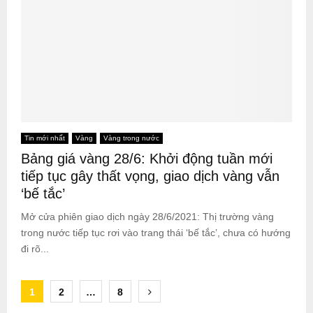
Tin mới nhất
Vàng
Vàng trong nước
Bảng giá vàng 28/6: Khởi động tuần mới
tiếp tục gây thất vọng, giao dịch vàng vẫn
‘bế tắc’
Mở cửa phiên giao dịch ngày 28/6/2021: Thị trường vàng
trong nước tiếp tục rơi vào trang thái ‘bế tắc’, chưa có hướng
đi rõ...
Posts
1
2
…
8