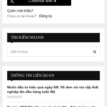
Continue with
X
Quên mật khẩu?
Đăng ký
Chưa có tài khoản?
TÌM KIẾM NHANH
S
e
a
S
r
c
E
h
THÔNG TIN LIÊN QUAN
f
A
o
Muốn đầu tư hiệu quả ngày 6/8: Số đơn xin trợ cấp thất
r
R
nghiệp lần đầu hàng tuần Mỹ
:
06/08/2026
C