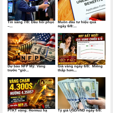
Tin sáng 7/8: Dầu hồi phục
Muốn đầu tư hiệu quả
–...
ngày 6/8:...
Dự báo NFP Mỹ: Vàng
Giá vàng ngày 6/8: Miếng
trước “giờ...
thấp hơn...
PTKT vàng: Hormuz hạ
Tỷ giá USD/VND ngày 6/8: