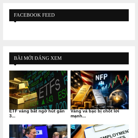
FACEBOOK FEED
BÀI MỚI ĐÁNG XEM
ETF vàng bất ngờ hút gần
Vàng và bạc bị chốt lời
3...
mạnh...