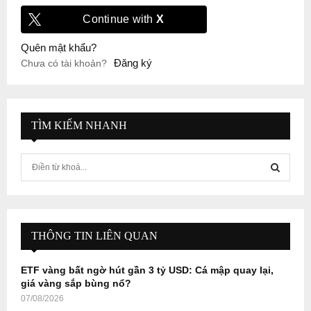
Continue with
X
Quên mật khẩu?
Đăng ký
Chưa có tài khoản?
TÌM KIẾM NHANH
S
e
a
S
r
c
E
h
THÔNG TIN LIÊN QUAN
f
A
o
ETF vàng bất ngờ hút gần 3 tỷ USD: Cá mập quay lại,
r
R
giá vàng sắp bùng nổ?
:
07/08/2026
C