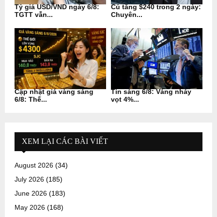
Tỷ giá USD/VND ngày 6/8:
Cú tăng $240 trong 2 ngày:
TGTT vẫn...
Chuyên...
Cập nhật giá vàng sáng
Tin sáng 6/8: Vàng nhảy
6/8: Thế...
vọt 4%...
XEM LẠI CÁC BÀI VIẾT
August 2026
(34)
July 2026
(185)
June 2026
(183)
May 2026
(168)