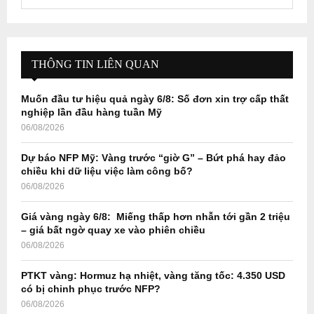
e
a
S
r
c
E
h
THÔNG TIN LIÊN QUAN
f
A
o
Muốn đầu tư hiệu quả ngày 6/8: Số đơn xin trợ cấp thất
r
R
nghiệp lần đầu hàng tuần Mỹ
:
06/08/2026
C
Dự báo NFP Mỹ: Vàng trước “giờ G” – Bứt phá hay đảo
H
chiều khi dữ liệu việc làm công bố?
06/08/2026
Giá vàng ngày 6/8: Miếng thấp hơn nhẫn tới gần 2 triệu
– giá bất ngờ quay xe vào phiên chiều
06/08/2026
PTKT vàng: Hormuz hạ nhiệt, vàng tăng tốc: 4.350 USD
có bị chinh phục trước NFP?
06/08/2026