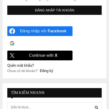
Đăng nhập với
Facebook
Đăng nhập với
Google
Continue with
X
Quên mật khẩu?
Đăng ký
Chưa có tài khoản?
TÌM KIẾM NHANH
S