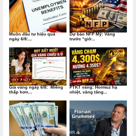
Muốn đầu tư hiệu quả
Dự báo NFP Mỹ: Vàng
ngày 6/8:...
trước “giờ...
Giá vàng ngày 6/8: Miếng
PTKT vàng: Hormuz hạ
thấp hơn...
nhiệt, vàng tăng...