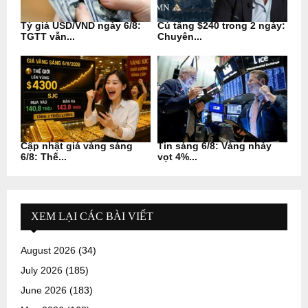
Tỷ giá USD/VND ngày 6/8:
Cú tăng $240 trong 2 ngày:
TGTT vẫn...
Chuyên...
Cập nhật giá vàng sáng
Tin sáng 6/8: Vàng nhảy
6/8: Thế...
vọt 4%...
XEM LẠI CÁC BÀI VIẾT
August 2026
(34)
July 2026
(185)
June 2026
(183)