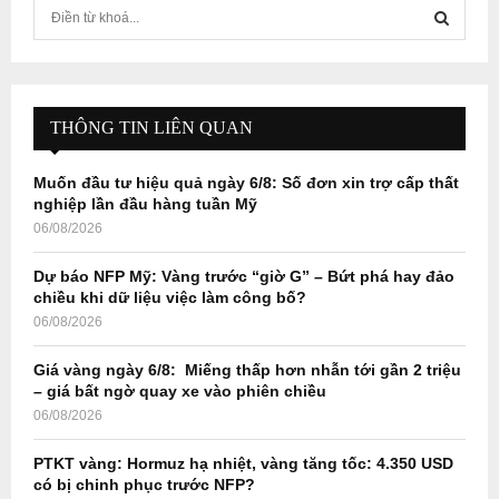
S
e
a
S
r
c
E
h
THÔNG TIN LIÊN QUAN
f
A
o
Muốn đầu tư hiệu quả ngày 6/8: Số đơn xin trợ cấp thất
r
R
nghiệp lần đầu hàng tuần Mỹ
:
06/08/2026
C
Dự báo NFP Mỹ: Vàng trước “giờ G” – Bứt phá hay đảo
H
chiều khi dữ liệu việc làm công bố?
06/08/2026
Giá vàng ngày 6/8: Miếng thấp hơn nhẫn tới gần 2 triệu
– giá bất ngờ quay xe vào phiên chiều
06/08/2026
PTKT vàng: Hormuz hạ nhiệt, vàng tăng tốc: 4.350 USD
có bị chinh phục trước NFP?