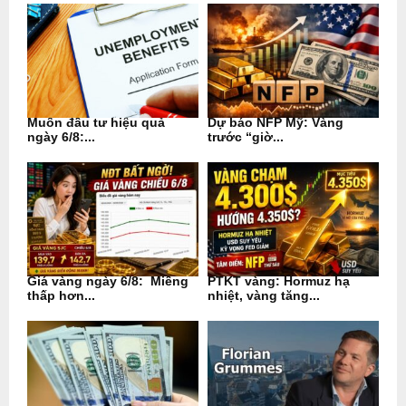
Muốn đầu tư hiệu quả
Dự báo NFP Mỹ: Vàng
ngày 6/8:...
trước “giờ...
Giá vàng ngày 6/8: Miếng
PTKT vàng: Hormuz hạ
thấp hơn...
nhiệt, vàng tăng...