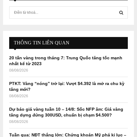
S
e
a
S
r
c
E
h
THÔNG TIN LIÊN QUAN
f
A
o
20 tấn vàng trong tháng 7: Trung Quốc tăng tốc mạnh
r
R
nhất kể từ 2023
:
08/08/2026
C
PTKT: Vàng “nóng” trở lại: Vượt $4.392 là mở ra chu kỳ
H
tăng mới?
08/08/2026
Dự báo giá vàng tuần 10 – 14/8: Sốc NFP âm: Giá vàng
tăng dựng đứng 300USD, chuẩn bị chạm $4.500?
08/08/2026
Tuần qua: NĐT thắng lớn: Chứng khoán Mỹ phá kỉ lục –