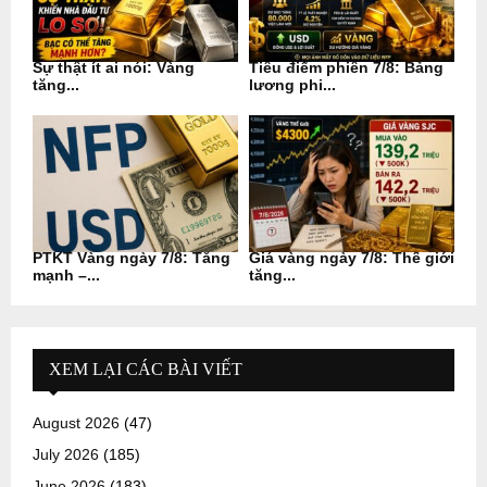
Sự thật ít ai nói: Vàng
Tiêu điểm phiên 7/8: Bảng
tăng...
lương phi...
PTKT Vàng ngày 7/8: Tăng
Giá vàng ngày 7/8: Thế giới
mạnh –...
tăng...
XEM LẠI CÁC BÀI VIẾT
August 2026
(47)
July 2026
(185)
June 2026
(183)