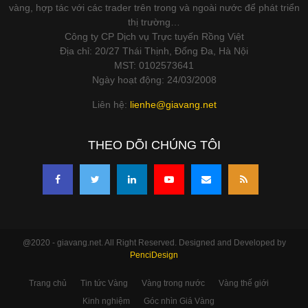
vàng, hợp tác với các trader trên trong và ngoài nước để phát triển
thị trường…
Công ty CP Dịch vụ Trực tuyến Rồng Việt
Địa chỉ: 20/27 Thái Thịnh, Đống Đa, Hà Nội
MST: 0102573641
Ngày hoạt động: 24/03/2008
Liên hệ:
lienhe@giavang.net
THEO DÕI CHÚNG TÔI
@2020 - giavang.net. All Right Reserved. Designed and Developed by
PenciDesign
Trang chủ
Tin tức Vàng
Vàng trong nước
Vàng thế giới
Kinh nghiệm
Góc nhìn Giá Vàng