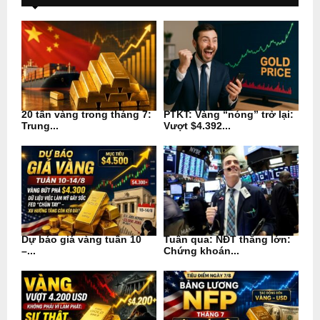
20 tấn vàng trong tháng 7:
PTKT: Vàng “nóng” trở lại:
Trung...
Vượt $4.392...
Dự báo giá vàng tuần 10
Tuần qua: NĐT thắng lớn:
–...
Chứng khoán...