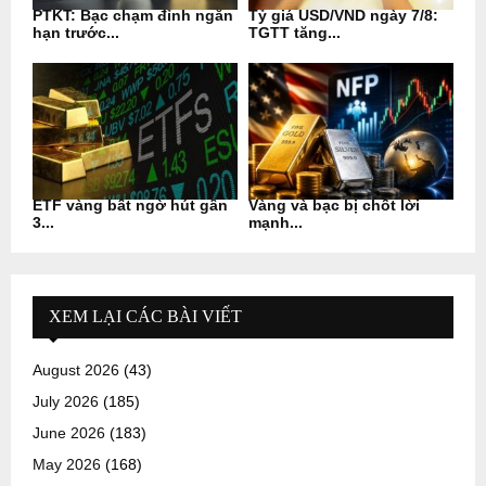
PTKT: Bạc chạm đỉnh ngắn
Tỷ giá USD/VND ngày 7/8:
hạn trước...
TGTT tăng...
ETF vàng bất ngờ hút gần
Vàng và bạc bị chốt lời
3...
mạnh...
XEM LẠI CÁC BÀI VIẾT
August 2026
(43)
July 2026
(185)
June 2026
(183)
May 2026
(168)