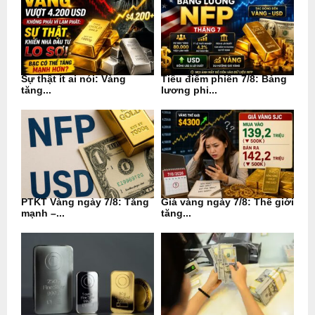
Sự thật ít ai nói: Vàng
Tiêu điểm phiên 7/8: Bảng
tăng...
lương phi...
PTKT Vàng ngày 7/8: Tăng
Giá vàng ngày 7/8: Thế giới
mạnh –...
tăng...