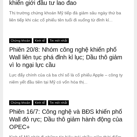
khiến giới đầu tư lao đao
Thị trường chứng khoán Mỹ tiếp đà giảm sâu ngày thứ ba
liên tiếp khi các cổ phiếu tên tuổi đi xuống từ đỉnh kỉ...
Chứng khoán
Kinh tế
Tin mới nhất
Phiên 20/8: Nhóm công nghệ khiến phố
Wall liên tục phá đỉnh kỉ lục; Dầu thô giảm
vì lo ngại lực cầu
Lực đẩy chính của cả ba chỉ số là cổ phiếu Apple – công ty
niêm yết đầu tiên tại Mỹ có vốn hóa thị...
Chứng khoán
Kinh tế
Tin mới nhất
Phiên 16/7: Công nghệ và BĐS khiến phố
Wall đỏ rực; Dầu thô giảm hành động của
OPEC+
Kinh tế Mỹ phát đi những tín hiệu trái chiều giữa thời điểm