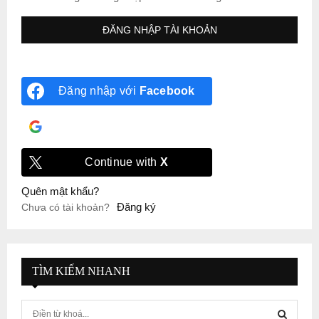
Đăng nhập với
Facebook
Đăng nhập với
Google
Continue with
X
Quên mật khẩu?
Đăng ký
Chưa có tài khoản?
TÌM KIẾM NHANH
S