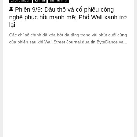
Chứng khoán
Kinh tế
Tin mới nhất
N
Phiên 9/9: Dầu thô và cổ phiếu công
ổ
nghệ phục hồi mạnh mẽ; Phố Wall xanh trở
i
lại
b
Các chỉ số chính đã xóa bớt đà tăng trong vài phút cuối cùng
ậ
của phiên sau khi Wall Street Journal đưa tin ByteDance và...
t