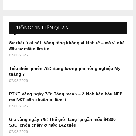
e
a
S
r
c
E
h
THÔNG TIN LIÊN QUAN
f
A
o
Sự thật ít ai nói: Vàng tăng không vì kinh tế – mà vì nhà
r
R
đầu tư mất niềm tin
:
07/08/2026
C
Tiêu điểm phiên 7/8: Bảng lương phi nông nghiệp Mỹ
H
tháng 7
07/08/2026
PTKT Vàng ngày 7/8: Tăng mạnh – 2 kịch bản hậu NFP
mà NĐT cần chuẩn bị tâm lí
07/08/2026
Giá vàng ngày 7/8: Thế giới tăng lại gần mốc $4300 –
SJC ‘chôn chân’ ở mức 142 triệu
07/08/2026