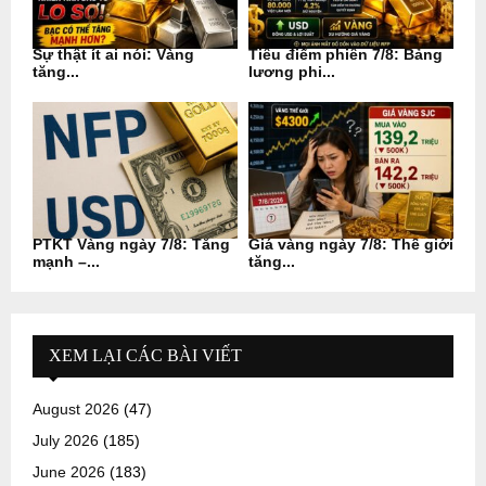
Sự thật ít ai nói: Vàng
Tiêu điểm phiên 7/8: Bảng
tăng...
lương phi...
PTKT Vàng ngày 7/8: Tăng
Giá vàng ngày 7/8: Thế giới
mạnh –...
tăng...
XEM LẠI CÁC BÀI VIẾT
August 2026
(47)
July 2026
(185)
June 2026
(183)