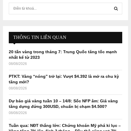
S
e
a
S
r
c
E
h
THÔNG TIN LIÊN QUAN
f
A
o
20 tấn vàng trong tháng 7: Trung Quốc tăng tốc mạnh
r
R
nhất kể từ 2023
:
08/08/2026
C
PTKT: Vàng “nóng” trở lại: Vượt $4.392 là mở ra chu kỳ
H
tăng mới?
08/08/2026
Dự báo giá vàng tuần 10 – 14/8: Sốc NFP âm: Giá vàng
tăng dựng đứng 300USD, chuẩn bị chạm $4.500?
08/08/2026
Tuần qua: NĐT thắng lớn: Chứng khoán Mỹ phá kỉ lục –