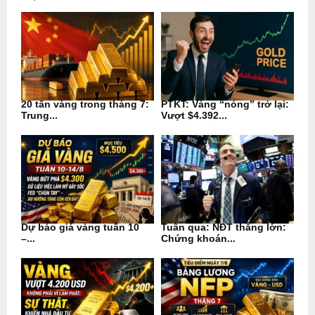
20 tấn vàng trong tháng 7:
PTKT: Vàng “nóng” trở lại:
Trung...
Vượt $4.392...
Dự báo giá vàng tuần 10
Tuần qua: NĐT thắng lớn:
–...
Chứng khoán...