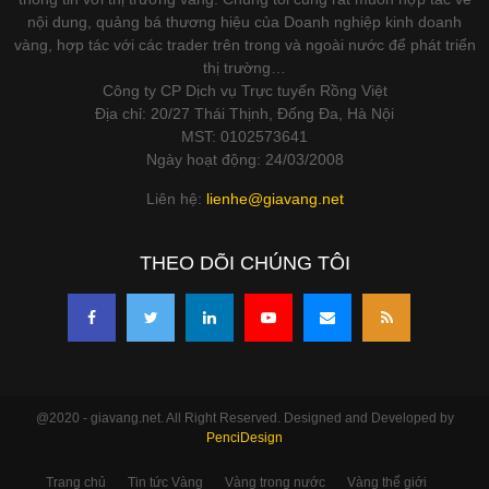
nội dung, quảng bá thương hiệu của Doanh nghiệp kinh doanh
vàng, hợp tác với các trader trên trong và ngoài nước để phát triển
thị trường…
Công ty CP Dịch vụ Trực tuyến Rồng Việt
Địa chỉ: 20/27 Thái Thịnh, Đống Đa, Hà Nội
MST: 0102573641
Ngày hoạt động: 24/03/2008
Liên hệ:
lienhe@giavang.net
THEO DÕI CHÚNG TÔI
@2020 - giavang.net. All Right Reserved. Designed and Developed by
PenciDesign
Trang chủ
Tin tức Vàng
Vàng trong nước
Vàng thế giới