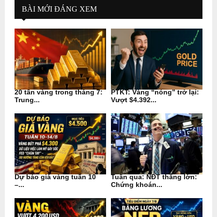
BÀI MỚI ĐÁNG XEM
20 tấn vàng trong tháng 7:
PTKT: Vàng “nóng” trở lại:
Trung...
Vượt $4.392...
Dự báo giá vàng tuần 10
Tuần qua: NĐT thắng lớn:
–...
Chứng khoán...