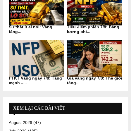
Sự thật ít ai nói: Vàng
Tiêu điểm phiên 7/8: Bảng
tăng...
lương phi...
PTKT Vàng ngày 7/8: Tăng
Giá vàng ngày 7/8: Thế giới
mạnh –...
tăng...
XEM LẠI CÁC BÀI VIẾT
August 2026
(47)
July 2026
(185)