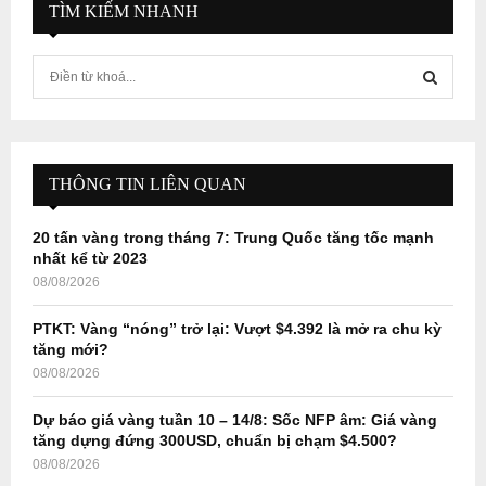
TÌM KIẾM NHANH
S
e
a
S
r
c
E
h
THÔNG TIN LIÊN QUAN
f
A
o
20 tấn vàng trong tháng 7: Trung Quốc tăng tốc mạnh
r
R
nhất kể từ 2023
:
08/08/2026
C
PTKT: Vàng “nóng” trở lại: Vượt $4.392 là mở ra chu kỳ
H
tăng mới?
08/08/2026
Dự báo giá vàng tuần 10 – 14/8: Sốc NFP âm: Giá vàng
tăng dựng đứng 300USD, chuẩn bị chạm $4.500?
08/08/2026