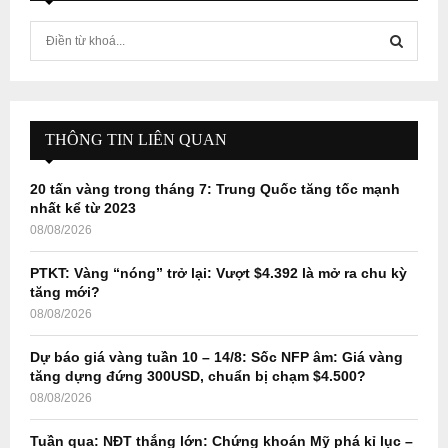
S
e
a
S
r
c
E
h
THÔNG TIN LIÊN QUAN
f
A
o
20 tấn vàng trong tháng 7: Trung Quốc tăng tốc mạnh
r
R
nhất kể từ 2023
:
08/08/2026
C
PTKT: Vàng “nóng” trở lại: Vượt $4.392 là mở ra chu kỳ
H
tăng mới?
08/08/2026
Dự báo giá vàng tuần 10 – 14/8: Sốc NFP âm: Giá vàng
tăng dựng đứng 300USD, chuẩn bị chạm $4.500?
08/08/2026
Tuần qua: NĐT thắng lớn: Chứng khoán Mỹ phá kỉ lục –