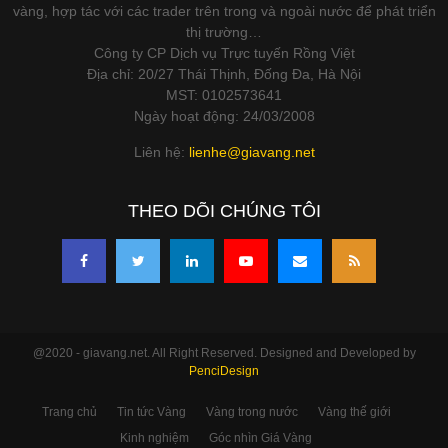
vàng, hợp tác với các trader trên trong và ngoài nước để phát triển
thị trường…
Công ty CP Dịch vụ Trực tuyến Rồng Việt
Địa chỉ: 20/27 Thái Thịnh, Đống Đa, Hà Nội
MST: 0102573641
Ngày hoạt động: 24/03/2008
Liên hệ:
lienhe@giavang.net
THEO DÕI CHÚNG TÔI
@2020 - giavang.net. All Right Reserved. Designed and Developed by
PenciDesign
Trang chủ
Tin tức Vàng
Vàng trong nước
Vàng thế giới
Kinh nghiệm
Góc nhìn Giá Vàng