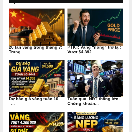
20 tấn vàng trong tháng 7:
PTKT: Vàng “nóng” trở lại:
Trung...
Vượt $4.392...
Dự báo giá vàng tuần 10
Tuần qua: NĐT thắng lớn:
–...
Chứng khoán...