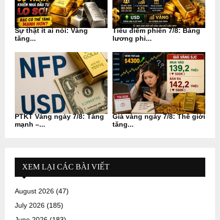
Sự thật ít ai nói: Vàng
Tiêu điểm phiên 7/8: Bảng
tăng...
lương phi...
PTKT Vàng ngày 7/8: Tăng
Giá vàng ngày 7/8: Thế giới
mạnh –...
tăng...
XEM LẠI CÁC BÀI VIẾT
August 2026
(47)
July 2026
(185)
June 2026
(183)