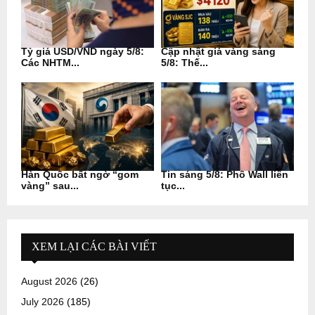
Tỷ giá USD/VND ngày 5/8:
Cập nhật giá vàng sáng
Các NHTM...
5/8: Thế...
Hàn Quốc bất ngờ “gom
Tin sáng 5/8: Phố Wall liên
vàng” sau...
tục...
XEM LẠI CÁC BÀI VIẾT
August 2026
(26)
July 2026
(185)