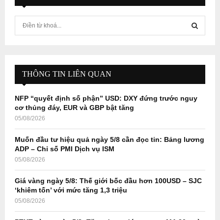
S
e
a
S
r
c
E
h
THÔNG TIN LIÊN QUAN
f
A
o
NFP “quyết định số phận” USD: DXY đứng trước nguy
r
R
cơ thủng đáy, EUR và GBP bật tăng
:
05/08/2026
C
Muốn đầu tư hiệu quả ngày 5/8 cần đọc tin: Bảng lương
H
ADP – Chỉ số PMI Dịch vụ ISM
05/08/2026
Giá vàng ngày 5/8: Thế giới bốc đầu hơn 100USD – SJC
‘khiêm tốn’ với mức tăng 1,3 triệu
05/08/2026