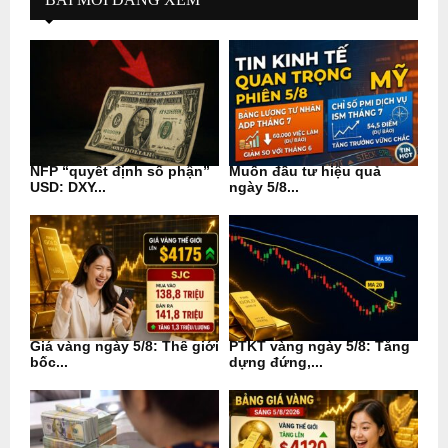
NFP “quyết định số phận”
Muốn đầu tư hiệu quả
USD: DXY...
ngày 5/8...
Giá vàng ngày 5/8: Thế giới
PTKT vàng ngày 5/8: Tăng
bốc...
dựng đứng,...