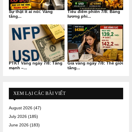
Sự thật ít ai nói: Vàng
Tiêu điểm phiên 7/8: Bảng
tăng...
lương phi...
PTKT Vàng ngày 7/8: Tăng
Giá vàng ngày 7/8: Thế giới
mạnh –...
tăng...
XEM LẠI CÁC BÀI VIẾT
August 2026
(47)
July 2026
(185)
June 2026
(183)