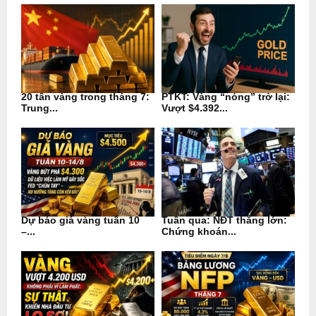
20 tấn vàng trong tháng 7:
PTKT: Vàng “nóng” trở lại:
Trung...
Vượt $4.392...
Dự báo giá vàng tuần 10
Tuần qua: NĐT thắng lớn:
–...
Chứng khoán...