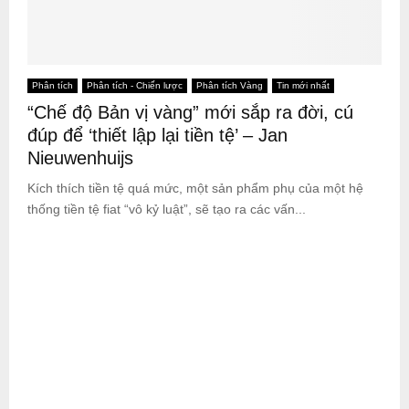
Phân tích
Phân tích - Chiến lược
Phân tích Vàng
Tin mới nhất
“Chế độ Bản vị vàng” mới sắp ra đời, cú
đúp để ‘thiết lập lại tiền tệ’ – Jan
Nieuwenhuijs
Kích thích tiền tệ quá mức, một sản phẩm phụ của một hệ
thống tiền tệ fiat “vô kỷ luật”, sẽ tạo ra các vấn...