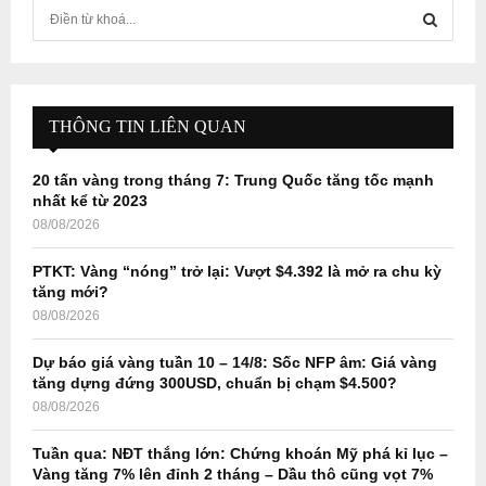
S
e
a
S
r
c
E
h
THÔNG TIN LIÊN QUAN
f
A
o
20 tấn vàng trong tháng 7: Trung Quốc tăng tốc mạnh
r
R
nhất kể từ 2023
:
08/08/2026
C
PTKT: Vàng “nóng” trở lại: Vượt $4.392 là mở ra chu kỳ
H
tăng mới?
08/08/2026
Dự báo giá vàng tuần 10 – 14/8: Sốc NFP âm: Giá vàng
tăng dựng đứng 300USD, chuẩn bị chạm $4.500?
08/08/2026
Tuần qua: NĐT thắng lớn: Chứng khoán Mỹ phá kỉ lục –
Vàng tăng 7% lên đỉnh 2 tháng – Dầu thô cũng vọt 7%