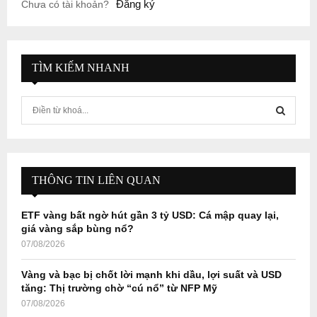
Đăng ký
Chưa có tài khoản?
TÌM KIẾM NHANH
S
e
a
S
r
c
E
h
THÔNG TIN LIÊN QUAN
f
A
o
ETF vàng bất ngờ hút gần 3 tỷ USD: Cá mập quay lại,
r
R
giá vàng sắp bùng nổ?
:
07/08/2026
C
Vàng và bạc bị chốt lời mạnh khi dầu, lợi suất và USD
H
tăng: Thị trường chờ “cú nổ” từ NFP Mỹ
07/08/2026