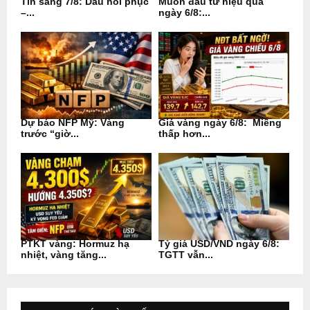
Tin sáng 7/8: Dầu hồi phục
Muốn đầu tư hiệu quả
–...
ngày 6/8:...
Dự báo NFP Mỹ: Vàng
Giá vàng ngày 6/8: Miếng
trước “giờ...
thấp hơn...
PTKT vàng: Hormuz hạ
Tỷ giá USD/VND ngày 6/8:
nhiệt, vàng tăng...
TGTT vẫn...