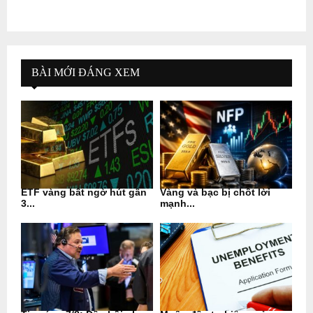
BÀI MỚI ĐÁNG XEM
ETF vàng bất ngờ hút gần
Vàng và bạc bị chốt lời
3...
mạnh...