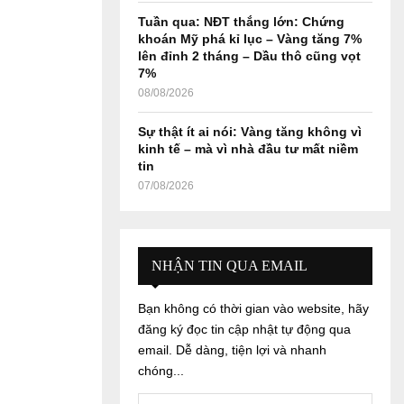
Tuần qua: NĐT thắng lớn: Chứng
khoán Mỹ phá kỉ lục – Vàng tăng 7%
lên đỉnh 2 tháng – Dầu thô cũng vọt
7%
08/08/2026
Sự thật ít ai nói: Vàng tăng không vì
kinh tế – mà vì nhà đầu tư mất niềm
tin
07/08/2026
NHẬN TIN QUA EMAIL
Bạn không có thời gian vào website, hãy
đăng ký đọc tin cập nhật tự động qua
email. Dễ dàng, tiện lợi và nhanh
chóng...