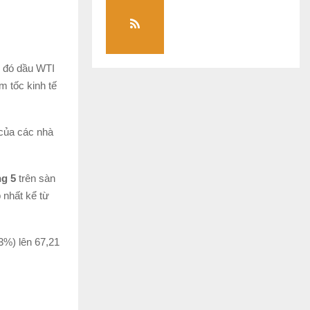
g đó dầu WTI
m tốc kinh tế
 của các nhà
ng 5
trên sàn
nhất kể từ
3%) lên 67,21