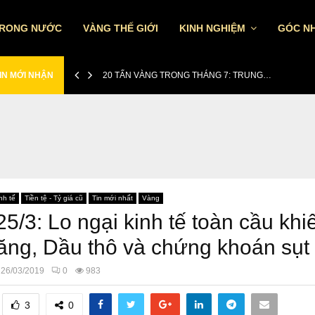
TRONG NƯỚC
VÀNG THẾ GIỚI
KINH NGHIỆM
GÓC NH
IN MỚI NHẬN
20 TẤN VÀNG TRONG THÁNG 7: TRUNG…
nh tế
Tiền tệ - Tỷ giá cũ
Tin mới nhất
Vàng
25/3: Lo ngại kinh tế toàn cầu khi
ăng, Dầu thô và chứng khoán sụt
26/03/2019
0
983
3
0