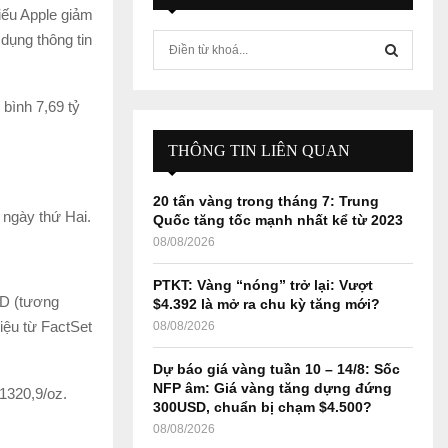
iếu Apple giảm
dụng thông tin
S
e
a
S
r
 bình 7,69 tỷ
c
E
h
THÔNG TIN LIÊN QUAN
f
A
o
20 tấn vàng trong tháng 7: Trung
r
R
 ngày thứ Hai.
Quốc tăng tốc mạnh nhất kể từ 2023
:
08/08/2026
C
PTKT: Vàng “nóng” trở lại: Vượt
H
SD (tương
$4.392 là mở ra chu kỳ tăng mới?
iệu từ FactSet
08/08/2026
Dự báo giá vàng tuần 10 – 14/8: Sốc
NFP âm: Giá vàng tăng dựng đứng
1320,9/oz.
300USD, chuẩn bị chạm $4.500?
08/08/2026