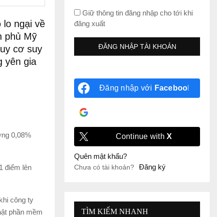
Giữ thông tin đăng nhập cho tới khi
lo ngại về
đăng xuất
nh phủ Mỹ
guy cơ suy
g yên gia
Đăng nhập với
Facebook
Đăng nhập với
Google
ơng 0,08%
Continue with
X
Quên mật khẩu?
Đăng ký
1 điểm lên
Chưa có tài khoản?
khi công ty
TÌM KIẾM NHANH
nhật phần mềm