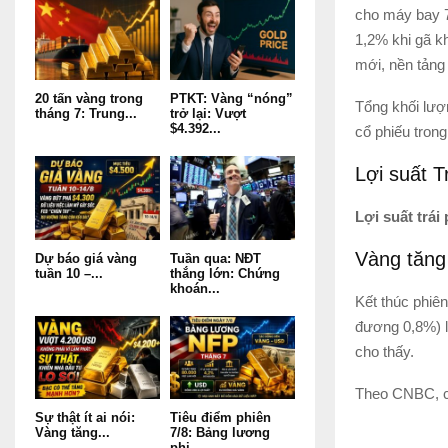
cho máy bay 7
1,2% khi gã k
mới, nền tảng 
20 tấn vàng trong
PTKT: Vàng “nóng”
Tổng khối lượn
tháng 7: Trung...
trở lại: Vượt
$4.392...
cổ phiếu trong
Lợi suất T
Lợi suất trái
Vàng tăng 
Dự báo giá vàng
Tuần qua: NĐT
tuần 10 –...
thắng lớn: Chứng
khoán...
Kết thúc phiên
đương 0,8%) l
cho thấy.
Theo CNBC, cũ
Sự thật ít ai nói:
Tiêu điểm phiên
Vàng tăng...
7/8: Bảng lương
phi...