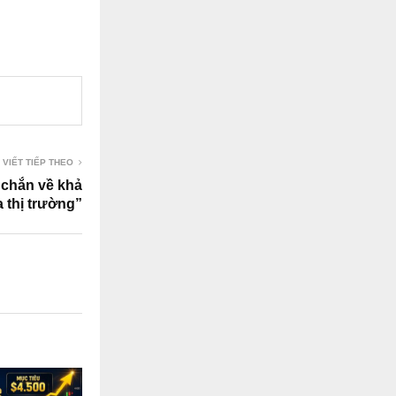
 VIẾT TIẾP THEO
chắn về khả
 thị trường”