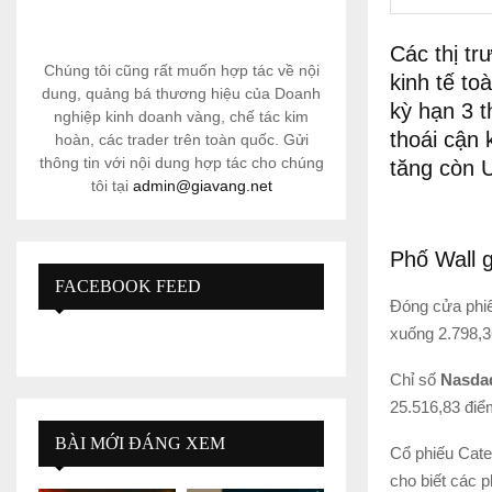
Các thị t
Chúng tôi cũng rất muốn hợp tác về nội
kinh tế to
dung, quảng bá thương hiệu của Doanh
kỳ hạn 3 
nghiệp kinh doanh vàng, chế tác kim
thoái cận 
hoàn, các trader trên toàn quốc. Gửi
thông tin với nội dung hợp tác cho chúng
tăng còn 
tôi tại
admin@giavang.net
Phố Wall g
FACEBOOK FEED
Đóng cửa phiê
xuống 2.798,3
Chỉ số
Nasd
25.516,83 điể
BÀI MỚI ĐÁNG XEM
Cổ phiếu Cate
cho biết các 