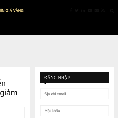
ÌN GIÁ VÀNG
PTKT: VÀNG “NÓNG” TRỞ LẠI: VƯỢT $4.39
ĐĂNG NHẬP
ến
 giảm