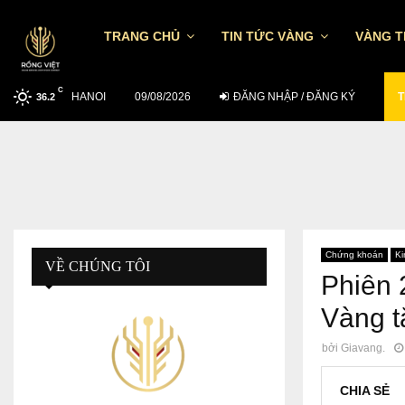
TRANG CHỦ
TIN TỨC VÀNG
VÀNG 
C
HANOI
TỶ GIÁ USD/VND NGÀY 7/8: TGTT TĂNG…
09/08/2026
ĐĂNG NHẬP / ĐĂNG KÝ
T
36.2
Chứng khoán
Ki
VỀ CHÚNG TÔI
Phiên 
Vàng t
bởi
Giavang.
CHIA SẺ