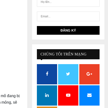
CHÚNG TÔI TRÊN MẠNG
XÃ HỘI
 mô đang bị
m mỏng, sẽ