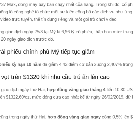
37 Max, dòng máy bay bán chạy nhất của hãng. Trong khi đó, cổ ph
hổng lồ công nghệ tổ chức một sự kiện công bố các dịch vụ như ứng 
video trực tuyến, thẻ tín dụng riêng và một gói trò chơi video.
g giao dịch ngày 25/3 tại Mỹ là 6,96 tỷ cổ phiếu, thấp hơn mức trung
 20 ngày giao dịch trước đó.
rái phiếu chính phủ Mỹ tiếp tục giảm
 phiếu kỳ hạn 10 năm
đã giảm 4,43 điểm cơ bản xuống 2,407% trong
vọt trên $1320 khi nhu cầu trú ẩn lên cao
 giao dịch ngày thứ Hai,
hợp đồng vàng giao tháng 4
tiến 10,30 U
ên $1322,60/oz, mức đóng cửa cao nhất kể từ ngày 26/02/2019, dữ l
ng trong ngày thứ Hai,
hợp đồng vàng giao ngay
cộng 0,5% lên $