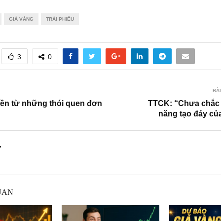
GIÁ VÀNG
TRÁI PHIẾU
3
0
BÀI
iền từ những thói quen đơn
TTCK: “Chưa chắc 
năng tạo đáy của
.
UAN