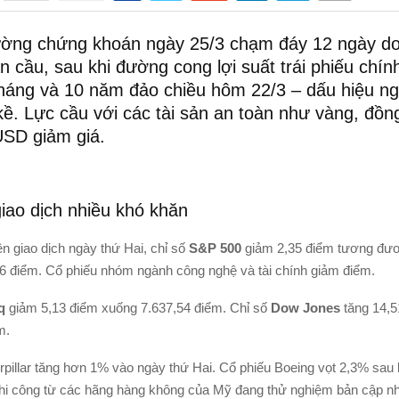
rường chứng khoán ngày 25/3 chạm đáy 12 ngày do 
àn cầu, sau khi đường cong lợi suất trái phiếu chí
tháng và 10 năm đảo chiều hôm 22/3 – dấu hiệu n
kề. Lực cầu với các tài sản an toàn như vàng, đồn
USD giảm giá.
iao dịch nhiều khó khăn
n giao dịch ngày thứ Hai, chỉ số
S&P 500
giảm 2,35 điểm tương đư
6 điểm. Cổ phiếu nhóm ngành công nghệ và tài chính giảm điểm.
aq
giảm 5,13 điểm xuống 7.637,54 điểm. Chỉ số
Dow Jones
tăng 14,5
m.
rpillar tăng hơn 1% vào ngày thứ Hai. Cổ phiếu Boeing vọt 2,3% sau 
phi công từ các hãng hàng không của Mỹ đang thử nghiệm bản cập 