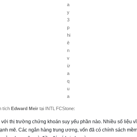
a
y
3
p
hi
ê
n
v
ừ
a
q
u
a
n tích
Edward Meir
tại INTL FCStone:
với thị trường chứng khoán suy yếu phần nào. Nhiều số liệu vĩ
ạnh mẽ. Các ngân hàng trung ương, vốn đã có chính sách mề