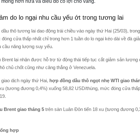
mỏng hơn nữa và điều đó có lợi cho vàng.
ảm do lo ngại nhu cầu yếu ớt trong tương lai
dầu thô tương lai dao động trái chiều vào ngày thứ Hai (25/03), tron
óng cửa thấp nhất chỉ trong hơn 1 tuần do lo ngại kéo dài về đà giả
u cầu năng lượng suy yếu.
 Brent lại nhận được hỗ trợ từ động thái tiếp tục cắt giảm sản lượng
thô chủ chốt cũng như căng thẳng ở Venezuela.
 giao dịch ngày thứ Hai,
hợp đồng dầu thô ngọt nhẹ WTI giao thá
xu (tương đương 0,4%) xuống 58,82 USD/thùng, mức đóng cửa thấp 
19.
 Brent giao tháng 5
trên sàn Luân Đôn tiến 18 xu (tương đương 0,
tổng hợp