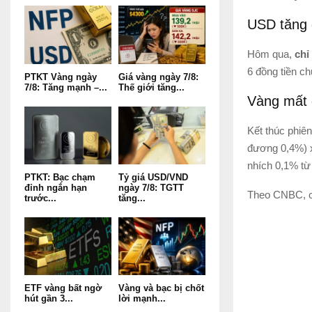
USD tăng g
Hôm qua,
chỉ
6 đồng tiền c
PTKT Vàng ngày
Giá vàng ngày 7/8:
7/8: Tăng mạnh –...
Thế giới tăng...
Vàng mất g
Kết thúc phiê
đương 0,4%) x
nhích 0,1% từ
PTKT: Bạc chạm
Tỷ giá USD/VND
đỉnh ngắn hạn
ngày 7/8: TGTT
Theo CNBC, c
trước...
tăng...
ETF vàng bất ngờ
Vàng và bạc bị chốt
hút gần 3...
lời mạnh...