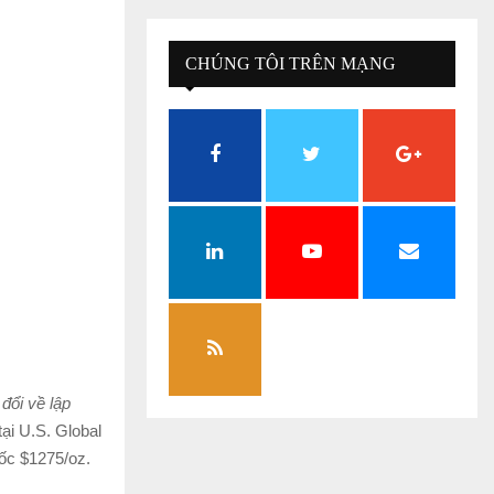
CHÚNG TÔI TRÊN MẠNG
XÃ HỘI
đổi về lập
tại U.S. Global
ốc $1275/oz.