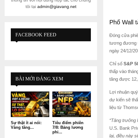
thông tin với nội dung hợp tác cho chúng
tôi tại
admin@giavang.net
Phố Wall t
FACEBOOK FEED
Đóng cửa phiê
tương đương 0
ngày 24/12/20
Chỉ số
S&P 5
thấp vào thán
BÀI MỚI ĐÁNG XEM
tăng được 12,
Lợi nhuận quý
dự kiến sẽ thấ
liệu từ Thoms
“Tăng trưởng 
Sự thật ít ai nói:
Tiêu điểm phiên
Vàng tăng...
7/8: Bảng lương
U.S. Bank Pri
phi...
lại, điều này 