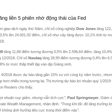
ăng liền 5 phiên nhờ động thái của Fed
n giao dịch ngày thứ Năm, chỉ số công nghiệp
Dow Jones
tăng 122
,5% lên 24.001,92 điểm, chỉ số như vậy tăng được 10,1% tính từ mứ
18.
00
tăng 11,68 điểm tương đương 0,5% lên 2.596,64 điểm, tăng 10,4%
g 12/2018. Chỉ số
Nasdaq
tăng 28,99 điểm tương đương 0,4% lên 6.
8% từ mức thấp thiết lập vào dịp Giáng sinh.
 4/2018 được dự báo tăng gần 15% so với cùng kỳ năm trước, nhưn
p hơn nhiều trong tương lai. Thị trường dự báo lợi nhuận quý 1/2019
on Reuters cho thấy.
lợi nhuận suy giảm, nhưng vẫn tích cực”,
Paul Springmeyer
, Giám đ
vate Wealth Management, nhận định.
“Trong khi tốc độ tăng trưởng 
sẽ không ảnh hưởng tiêu cực trong thời điểm này”.