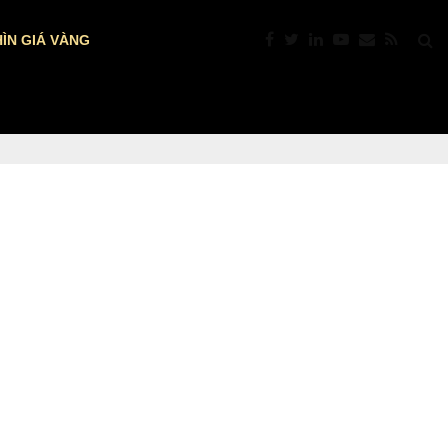
ÌN GIÁ VÀNG
TIÊU ĐIỂM PHIÊN 7/8: BẢNG LƯƠNG PHI…