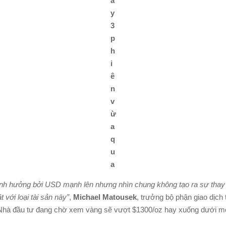
a
y
3
p
h
i
ê
n
v
ừ
a
q
u
a
ảnh hưởng bởi USD mạnh lên nhưng nhìn chung không tạo ra sự thay 
t với loại tài sản này”
,
Michael Matousek
, trưởng bộ phận giao dịch 
. Nhà đầu tư đang chờ xem vàng sẽ vượt $1300/oz hay xuống dưới m