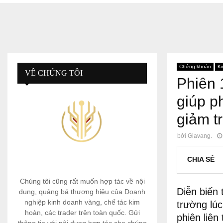
Chứng khoán
Ki
VỀ CHÚNG TÔI
Phiên 
giúp p
giảm t
bởi
Giavang.
CHIA SẺ
Chúng tôi cũng rất muốn hợp tác về nội
Diễn biến 
dung, quảng bá thương hiệu của Doanh
nghiệp kinh doanh vàng, chế tác kim
trường lú
hoàn, các trader trên toàn quốc. Gửi
phiên liên