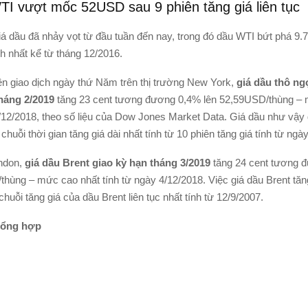
TI vượt mốc 52USD sau 9 phiên tăng giá liên tục
iá dầu đã nhảy vọt từ đầu tuần đến nay, trong đó dầu WTI bứt phá 9
h nhất kể từ tháng 12/2016.
n giao dịch ngày thứ Năm trên thị trường New York,
giá dầu thô ng
tháng 2/2019
tăng 23 cent tương đương 0,4% lên 52,59USD/thùng –
7/12/2018, theo số liệu của Dow Jones Market Data. Giá dầu như vậy 
, chuỗi thời gian tăng giá dài nhất tính từ 10 phiên tăng giá tính từ ngà
ndon,
giá dầu Brent giao kỳ hạn tháng 3/2019
tăng 24 cent tương 
hùng – mức cao nhất tính từ ngày 4/12/2018. Việc giá dầu Brent tăng
chuỗi tăng giá của dầu Brent liên tục nhất tính từ 12/9/2007.
tổng hợp