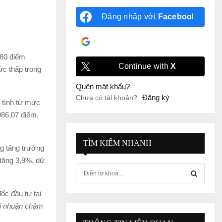
Đăng nhập với
Facebook
Đăng nhập với
Google
,80 điểm
Continue with
X
c thấp trong
Quên mật khẩu?
Đăng ký
Chưa có tài khoản?
 tính từ mức
986,07 điểm,
TÌM KIẾM NHANH
g tăng trưởng
 tăng 3,9%, dữ
S
e
a
ốc đầu tư tại
S
r
lợi nhuận chậm
c
E
h