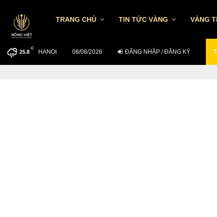
TRANG CHỦ
TIN TỨC VÀNG
VÀNG 
C
HANOI
MUỐN ĐẦU TƯ HIỆU QUẢ NGÀY 6/8:…
08/08/2026
ĐĂNG NHẬP / ĐĂNG KÝ
T
25.8