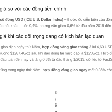
iá so với các đồng tiền chính
 số đồng USD (ICE U.S. Dollar Index)
– thước đo diễn biến của đồ
hủ chốt khác – tiến 0,4%, nhưng vẫn giảm 0,6% từ đầu năm 2019 đến 
iá khi các đối trọng đang có kịch bản lạc quan
n giao dịch ngày thứ Năm,
hợp đồng vàng giao tháng 2
lùi 4,60 US
uống $1287,40/oz sau khi dao động tại mức cao là $1298/oz. Hợp đ
 đầu tuần đến nay và tăng 0,5% từ đầu tháng 1/2019, dữ liệu từ FactS
ũng trong ngày thứ Năm,
hợp đồng vàng giao ngay
mất 0,35% còn
D
i
ễ
n