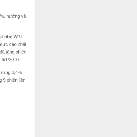
.7%, hướng về
ọt nhẹ WTI
 mức cao nhất
đã tăng phiên
y 6/1/2010.
đương 0,4%
 9 phiên liên