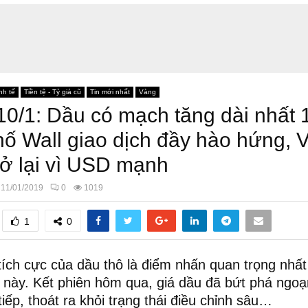
nh tế
Tiền tệ - Tỷ giá cũ
Tin mới nhất
Vàng
10/1: Dầu có mạch tăng dài nhất
hố Wall giao dịch đầy hào hứng, 
rở lại vì USD mạnh
11/01/2019
0
1019
1
0
tích cực của dầu thô là điểm nhấn quan trọng nhất 
c này. Kết phiên hôm qua, giá dầu đã bứt phá ngo
 tiếp, thoát ra khỏi trạng thái điều chỉnh sâu…