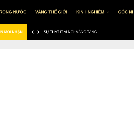
TRONG NƯỚC
VÀNG THẾ GIỚI
KINH NGHIỆM
GÓC NH
IN MỚI NHẬN
SỰ THẬT ÍT AI NÓI: VÀNG TĂNG…