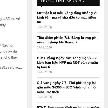
THÔNG TIN LIÊN QUAN
f
A
o
Sự thật ít ai nói: Vàng tăng không vì
r
R
kinh tế – mà vì nhà đầu tư mất niềm
ng USD so với
:
tin
nay.
C
07/08/2026
H
Tiêu điểm phiên 7/8: Bảng lương phi
nông nghiệp Mỹ tháng 7
D (tương
07/08/2026
ồng này đã
et cho thấy.
PTKT Vàng ngày 7/8: Tăng mạnh – 2
kịch bản hậu NFP mà NĐT cần chuẩn
bị tâm lí
 $1288,57/oz.
07/08/2026
Giá vàng ngày 7/8: Thế giới tăng lại
gần mốc $4300 – SJC ‘chôn chân’ ở
mức 142 triệu
07/08/2026
PTKT: Bạc chạm đỉnh ngắn hạn trước