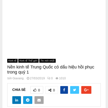
Kinh tế
Kinh tế Thế giới
Tin mới nhất
Nền kinh tế Trung Quốc có dấu hiệu hồi phục
trong quý 1
bởi
Giavang.
27/03/2019
0
1010
CHIA SẺ
0
0