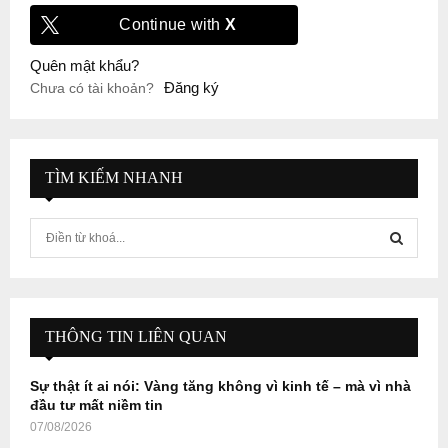
Continue with
X
Quên mật khẩu?
Đăng ký
Chưa có tài khoản?
TÌM KIẾM NHANH
S
e
a
S
r
c
E
h
THÔNG TIN LIÊN QUAN
f
A
o
Sự thật ít ai nói: Vàng tăng không vì kinh tế – mà vì nhà
r
R
đầu tư mất niềm tin
:
07/08/2026
C