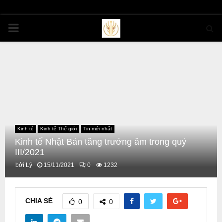
PRIMARY
MENU
Kinh tế
Kinh tế Thế giới
Tin mới nhất
Kinh tế Nhật Bản tăng trưởng âm trong quý
III/2021
bởi
Lý
15/11/2021
0
1232
CHIA SẺ
0
0