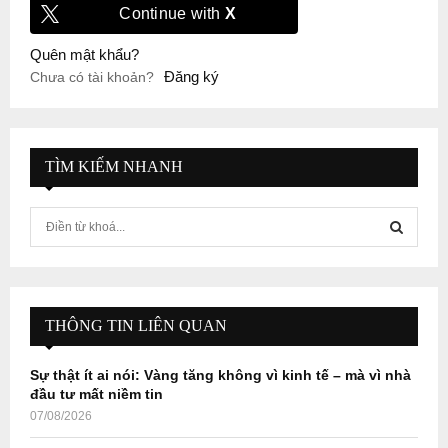
Continue with
X
Quên mật khẩu?
Đăng ký
Chưa có tài khoản?
TÌM KIẾM NHANH
S
e
a
S
r
c
E
h
THÔNG TIN LIÊN QUAN
f
A
o
Sự thật ít ai nói: Vàng tăng không vì kinh tế – mà vì nhà
r
R
đầu tư mất niềm tin
:
07/08/2026
C