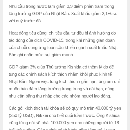
Nhu cầu trong nước làm giảm 0,9 điểm phần trăm trong
tăng trưởng GDP của Nhật Bản. Xuất khẩu giảm 2,1% so
với quý trước đó.
Hoạt động tiêu dùng, chi tiêu đầu tư đều bị ảnh hưởng do
tác động của dịch COVID-19, trong khi những gián đoạn
của chuỗi cung ứng toàn cầu khiến ngành xuất khẩu Nhật
Bản ghi nhận mức sụt giảm mạnh.
GDP giảm 3% giúp Thủ tướng Kishida có thêm lý do để
tung các chính sách kích thích nhằm khôi phục kinh tế
Nhật Bản. Ngoài việc tung kích thích ngắn hạn, ông ám chỉ
muốn bảo đảm tăng trưởng trong trung và dài hạn, cũng
như cân bằng thu nhập cho các nhóm người lao động.
Các gói kích thích tài khóa sẽ có quy mô trên 40.000 tỷ yen
(350 tỷ USD), Nikkei cho biết cuối tuần trước. Ông Kishida
cũng từng nói sẽ phát 100.000 yen cho những người từ 18
tuổi trở xuống. Các chính sách khác gồm tăng trả lương