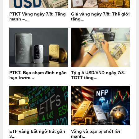
PTKT Vàng ngày 7/8: Tăng
Giá vàng ngày 7/8: Thế giới
mạnh –...
tăng...
PTKT: Bạc chạm đỉnh ngắn
Tỷ giá USD/VND ngày 7/8:
hạn trước...
TGTT tăng...
ETF vàng bất ngờ hút gần
Vàng và bạc bị chốt lời
3...
mạnh...