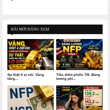
BÀI MỚI ĐÁNG XEM
Sự thật ít ai nói: Vàng
Tiêu điểm phiên 7/8: Bảng
tăng...
lương phi...