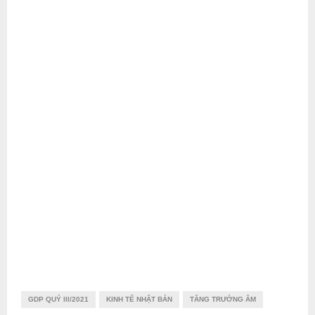
GDP QUÝ III/2021
KINH TẾ NHẬT BẢN
TĂNG TRƯỞNG ÂM