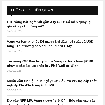
c
E
h
THÔNG TIN LIÊN QUAN
f
A
o
ETF vàng bất ngờ hút gần 3 tỷ USD: Cá mập quay lại,
r
R
giá vàng sắp bùng nổ?
:
07/08/2026
C
Vàng và bạc bị chốt lời mạnh khi dầu, lợi suất và USD
H
tăng: Thị trường chờ “cú nổ” từ NFP Mỹ
07/08/2026
Tin sáng 7/8: Dầu hồi phục – Vàng có lúc chạm $4300
nhưng gặp áp lực chốt lời, Phố Wall rời đỉnh
07/08/2026
Muốn đầu tư hiệu quả ngày 6/8: Số đơn xin trợ cấp thất
nghiệp lần đầu hàng tuần Mỹ
06/08/2026
Dự báo NFP Mỹ: Vàng trước “giờ G” – Bứt phá hay đảo