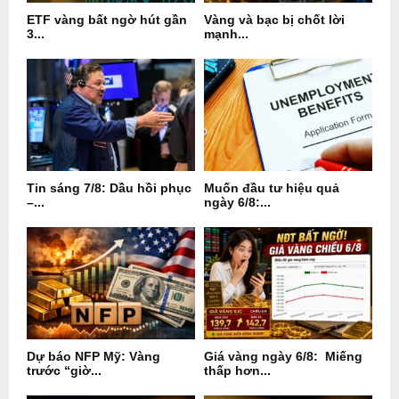
ETF vàng bất ngờ hút gần
Vàng và bạc bị chốt lời
3...
mạnh...
Tin sáng 7/8: Dầu hồi phục
Muốn đầu tư hiệu quả
–...
ngày 6/8:...
Dự báo NFP Mỹ: Vàng
Giá vàng ngày 6/8: Miếng
trước “giờ...
thấp hơn...