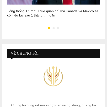
Tổng thống Trump: Thuế quan đối với Canada và Mexico sẽ
T
có hiệu lực sau 1 tháng trì hoãn
M
VỀ CHÚNG TÔI
Chúng tôi cũng rất muốn hợp tác về nội dung, quảng bá