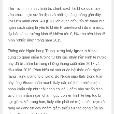
Thứ hai, tình hình chính trị, chính sách tài khóa của Italy
vẫn chưa thực sự ổn định và những căng thẳng gần đây
với Liên minh châu Âu
(EU)
liên quan đến vấn đề thâm hụt
ngân sách cũng là yếu tố khiến Prometeia chỉ đưa ra mức
dự báo tăng trưởng kinh tế khiêm tốn 0,1% cho nền kinh tế
hình “chiếc ủng” trong năm 2019.
Thống đốc Ngân hàng Trung ương Italy
Ignazio Visc
o
cũng có quan điểm tương tự khi xác nhận nền kinh tế nước
này đã bị chậm lại trong những tháng cuối năm 2018 và
đầu năm 2019. Phát biểu tại một cuộc hội thảo của Ngân
hàng Trung ương tổ chức ở Bộ Ngoại giao Italy trong tuần
này, ông
Visco
nhấn mạnh Italy cần có thêm nhiều biện
pháp khẩn cấp như cải cách cơ cấu, đảm bảo sự ổn định
tài chính nhằm ngăn chặn nguy cơ nền kinh tế tiếp tục bị
sụt giảm. Về trung hạn, Italy cần phải có một chiến lược rõ
ràng và đáng tin cậy nhằm giảm thiểu sự tác động của nợ