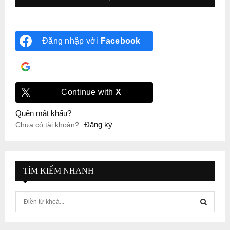
Đăng nhập với
Facebook
Đăng nhập với
Google
Continue with
X
Quên mật khẩu?
Đăng ký
Chưa có tài khoản?
TÌM KIẾM NHANH
S
e
a
S
r