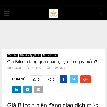
PRIMARY
MENU
Tiền ảo
Tiền tệ - Tỷ giá cũ
Tin mới nhất
Giá Bitcoin tăng quá nhanh, liệu có nguy hiểm?
bởi
Giavang.
04/04/2019
0
1079
CHIA SẺ
0
0
Giá Bitcoin hiện đang giao dịch mức