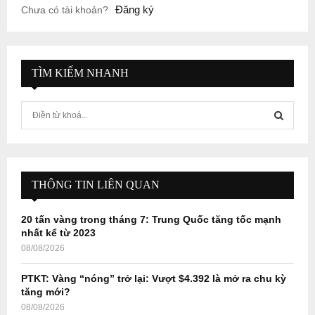
Đăng ký
Chưa có tài khoản?
TÌM KIẾM NHANH
S
e
a
S
r
c
E
h
THÔNG TIN LIÊN QUAN
f
A
o
20 tấn vàng trong tháng 7: Trung Quốc tăng tốc mạnh
r
R
nhất kể từ 2023
:
08/08/2026
C
PTKT: Vàng “nóng” trở lại: Vượt $4.392 là mở ra chu kỳ
H
tăng mới?
08/08/2026