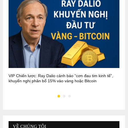
VIP Chiến lược: Ray Dalio cảnh báo “cơn đau tim kinh tế”,
V
khuyến nghị phân bổ 15% vào vàng hoặc Bitcoin
b
VỀ CHÚNG TÔI