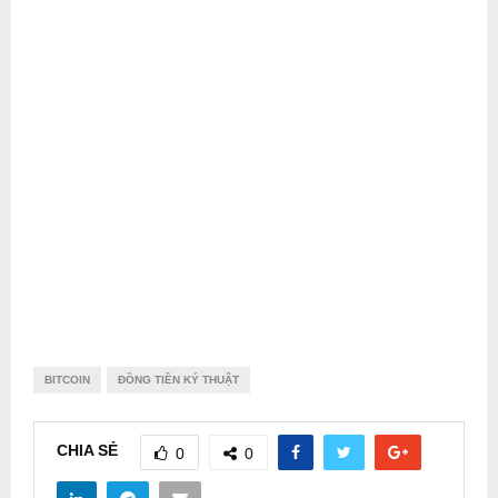
BITCOIN
ĐỒNG TIỀN KÝ THUẬT
CHIA SẺ
0
0