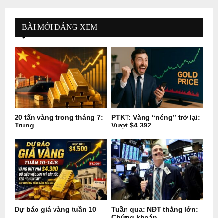
BÀI MỚI ĐÁNG XEM
20 tấn vàng trong tháng 7:
PTKT: Vàng “nóng” trở lại:
Trung...
Vượt $4.392...
Dự báo giá vàng tuần 10
Tuần qua: NĐT thắng lớn:
–...
Chứng khoán...