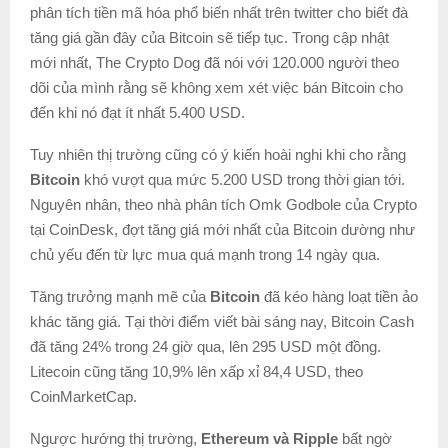
phân tích tiền mã hóa phổ biến nhất trên twitter cho biết đà
tăng giá gần đây của Bitcoin sẽ tiếp tục. Trong cập nhật
mới nhất, The Crypto Dog đã nói với 120.000 người theo
dõi của mình rằng sẽ không xem xét việc bán Bitcoin cho
đến khi nó đạt ít nhất 5.400 USD.
Tuy nhiên thị trường cũng có ý kiến hoài nghi khi cho rằng
Bitcoin
khó vượt qua mức 5.200 USD trong thời gian tới.
Nguyên nhân, theo nhà phân tích Omk Godbole của Crypto
tại CoinDesk, đợt tăng giá mới nhất của Bitcoin dường như
chủ yếu đến từ lực mua quá mạnh trong 14 ngày qua.
Tăng trưởng mạnh mẽ của
Bitcoin
đã kéo hàng loạt tiền ảo
khác tăng giá. Tại thời điểm viết bài sáng nay, Bitcoin Cash
đã tăng 24% trong 24 giờ qua, lên 295 USD một đồng.
Litecoin cũng tăng 10,9% lên xấp xỉ 84,4 USD, theo
CoinMarketCap.
Ngược hướng thị trường,
Ethereum và Ripple
bất ngờ