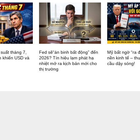
 suất tháng 7,
Fed sẽ“án binh bất động” đến
Mỹ bất ngờ “ra 
n khiến USD và
2026? Tín hiệu lạm phát hạ
nền kinh tế – t
nhiệt mở ra kịch bản mới cho
cầu dậy sóng!
thị trường