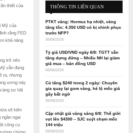
E
h
ần thiết của
THÔNG TIN LIÊN QUAN
f
A
o
PTKT vàng: Hormuz hạ nhiệt, vàng
r
R
ại Mỹ của
tăng tốc: 4.350 USD có bị chinh phục
:
định rằng FED
trước NFP?
C
06/08/2026
hơn khả năng
H
Tỷ giá USD/VND ngày 6/8: TGTT vẫn
tăng dựng đứng – Nhiều NH lại giảm
ng trở nên
giá mua – bán đồng USD
ế Mỹ vẫn đang
06/08/2026
đề ra, nhưng
rung ương này
Cú tăng $240 trong 2 ngày: Chuyên
gia quay lại gom vàng, hé lộ mốc giá
 càng sợ hãi
gây bất ngờ
06/08/2026
 hứa sẽ kiên
Cập nhật giá vàng sáng 6/8: Thế giới
g ngần ngại
vọt lên $4300 – SJC suýt chạm mốc
một công cụ
144 triệu
06/08/2026
 trường chứng