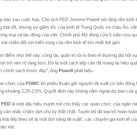
p báo sau cuộc họp, Chủ tịch FED Jerome Powell nói rằng nền kinh 
g thái tốt, nhưng sự giảm tốc của kinh tế Trung Quốc và châu Âu, vấn
ng mại và tác động của việc Chính phủ Mỹ đóng cửa 5 tuần vừa qua
trái chiều đối với triển vọng của nền kinh tế lớn nhất thế giới.
i điểm như thế này, công tác quản trị rủi ro theo lẽ thường đòi hỏi s
ình trở nên rõ ràng hơn. Đó là một cách tiếp cận đã mang lại hiệu quả
h chính sách trước đây”, ông
Powell
phát biểu.
uan chức của
FOMC
bỏ phiếu thuận giữ nguyên lãi suất cơ bản đồng
rong khoảng 2,25-2,5%. Quyết định này không nằm ngoài dự báo của gi
FED
là một dấu hiệu mạnh mẽ cho thấy các quan chức của ngân hà
 cân nhắc chấm dứt chu kỳ thắt chặt. Tuyên bố đã loại bỏ hoàn toàn
 thái tiếp theo sẽ là một đợt nâng lãi suất”, các chuyên gia kinh tế c
hận xét.