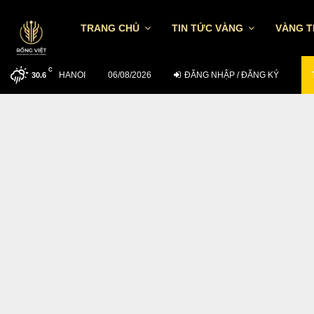
TRANG CHỦ
TIN TỨC VÀNG
VÀNG 
C
HANOI
TỶ GIÁ USD/VND NGÀY 5/8: CÁC NHTM…
06/08/2026
ĐĂNG NHẬP / ĐĂNG KÝ
30.6