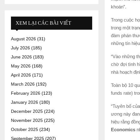
khoán”.
Trong cuộc họ
XEM LẠI CÁC BÀI VIẾT
trong một trạn
đàm phán thươ
August 2026
(31)
những tín hiệu 
July 2026
(185)
“Vào những thờ
June 2026
(183)
chờ đợi tình h
May 2026
(168)
nhà hoạch địn
April 2026
(171)
March 2026
(192)
Toàn bộ 10 q
funds rate) t
February 2026
(123)
January 2026
(180)
“Tuyên bố của
December 2025
(224)
ương này đang
November 2025
(225)
hiệu rằng đồng
Economics
n
October 2025
(234)
September 2025
(207)