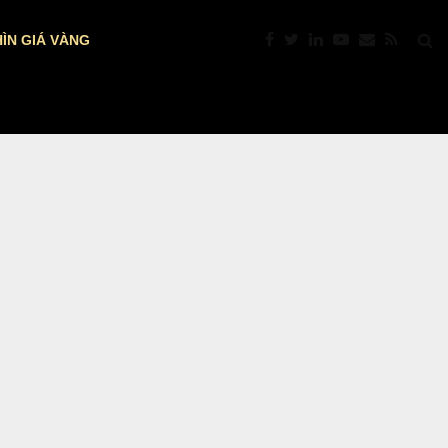
ÌN GIÁ VÀNG
TỶ GIÁ USD/VND NGÀY 6/8: TGTT VẪN…