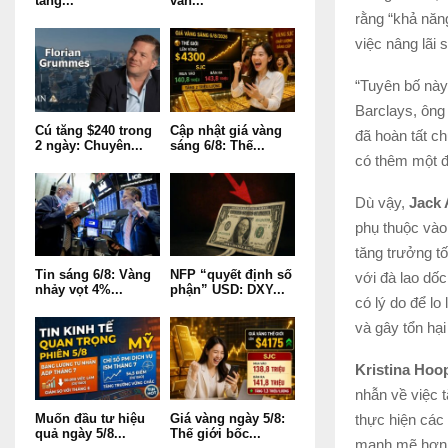
tăng...
vẫn...
rằng “khả năng
việc nâng lãi 
“Tuyên bố này
Barclays, ông
Cú tăng $240 trong
Cập nhật giá vàng
đã hoàn tất ch
2 ngày: Chuyên...
sáng 6/8: Thế...
có thêm một đợ
Dù vậy,
Jack 
phụ thuộc vào 
tăng trưởng tố
Tin sáng 6/8: Vàng
NFP “quyết định số
với đà lao dố
nhảy vọt 4%...
phận” USD: DXY...
có lý do để l
và gây tổn hại
Kristina Hoo
nhẫn về việc t
thực hiện các
Muốn đầu tư hiệu
Giá vàng ngày 5/8:
quả ngày 5/8...
Thế giới bốc...
mạnh mẽ hơn n