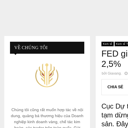
Kinh tế
Kinh tế T
VỀ CHÚNG TÔI
FED gi
2,5%
bởi
Giavang.
CHIA SẺ
Cục Dự t
Chúng tôi cũng rất muốn hợp tác về nội
tạm dừng 
dung, quảng bá thương hiệu của Doanh
nghiệp kinh doanh vàng, chế tác kim
sản. Đây
hoàn, các trader trên toàn quốc. Gửi