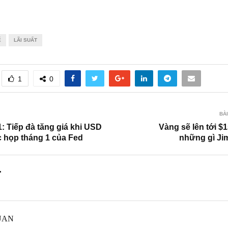
Ế
LÃI SUẤT
1
0
BÀI
: Tiếp đà tăng giá khi USD
Vàng sẽ lên tới $1
c họp tháng 1 của Fed
những gì Ji
.
UAN