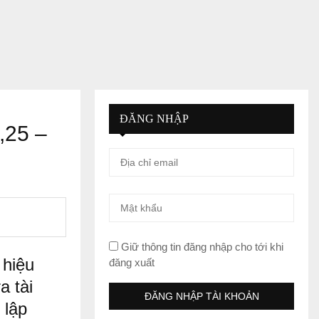
ĐĂNG NHẬP
,25 –
Giữ thông tin đăng nhập cho tới khi
 hiệu
đăng xuất
a tài
 lập