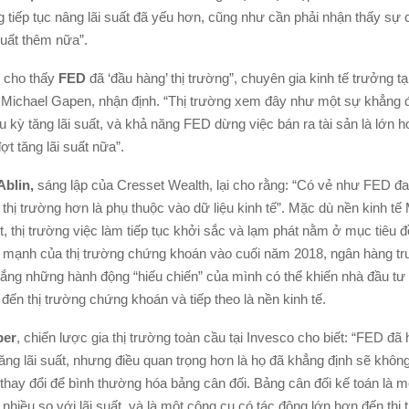
 tiếp tục nâng lãi suất đã yếu hơn, cũng như cần phải nhận thấy sự c
suất thêm nữa”.
 cho thấy
FED
đã ‘đầu hàng’ thị trường”, chuyên gia kinh tế trưởng t
 Michael Gapen, nhận định. “Thị trường xem đây như một sự khẳng 
u kỳ tăng lãi suất, và khả năng FED dừng việc bán ra tài sản là lớn 
t tăng lãi suất nữa”.
Ablin,
sáng lập của Cresset Wealth, lại cho rằng: “Có vẻ như FED đa
thị trường hơn là phụ thuộc vào dữ liệu kinh tế”. Mặc dù nền kinh t
t, thị trường việc làm tiếp tục khởi sắc và lạm phát nằm ở mục tiêu 
c mạnh của thị trường chứng khoán vào cuối năm 2018, ngân hàng t
o lắng những hành động “hiếu chiến” của mình có thể khiến nhà đầu tư
 đến thị trường chứng khoán và tiếp theo là nền kinh tế.
per
, chiến lược gia thị trường toàn cầu tại Invesco cho biết: “FED đã
ăng lãi suất, nhưng điều quan trọng hơn là họ đã khẳng định sẽ khôn
 thay đổi để bình thường hóa bảng cân đối. Bảng cân đối kế toán là 
hiều so với lãi suất, và là một công cụ có tác động lớn hơn đến thị