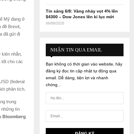
Tin sáng 6/8: Vàng nhảy vọt 4% lên
$4300 – Dow Jones lên kỉ lục mới
tế Mỹ đang ở
06/08/2026
 đề Brexit,
 đã gửi đi
NHẬN TIN QUA EMAIL
ự kiên nhẫn,
 tốt cho các
Bạn không có thời gian vào website, hãy
đăng ký đọc tin cập nhật tự động qua
email. Dễ dàng, tiện lợi và nhanh
 USD (federal
chóng...
ới phân tích.
ng trung
 những tín
ủa
Bloomberg