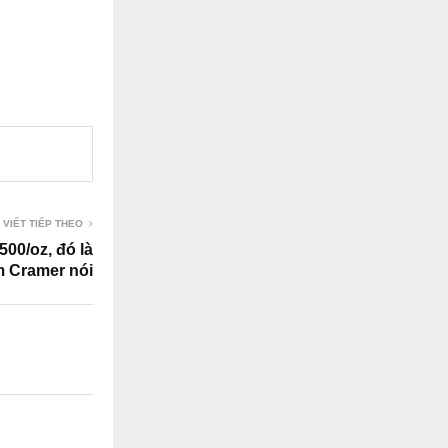
 VIẾT TIẾP THEO
500/oz, đó là
m Cramer nói