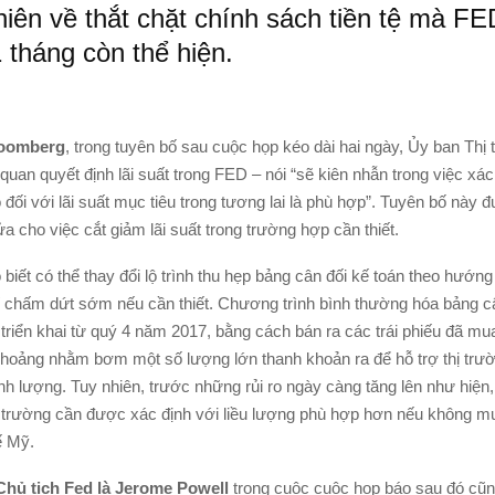
hiên về thắt chặt chính sách tiền tệ mà F
1 tháng còn thể hiện.
oomberg
, trong tuyên bố sau cuộc họp kéo dài hai ngày, Ủy ban Th
uan quyết định lãi suất trong FED – nói “sẽ kiên nhẫn trong việc xá
 đối với lãi suất mục tiêu trong tương lai là phù hợp”. Tuyên bố này
 cho việc cắt giảm lãi suất trong trường hợp cần thiết.
biết có thể thay đổi lộ trình thu hẹp bảng cân đối kế toán theo hướng
 chấm dứt sớm nếu cần thiết. Chương trình bình thường hóa bảng c
riển khai từ quý 4 năm 2017, bằng cách bán ra các trái phiếu đã mu
 hoảng nhằm bơm một số lượng lớn thanh khoản ra để hỗ trợ thị trư
ịnh lượng. Tuy nhiên, trước những rủi ro ngày càng tăng lên như hiện,
ị trường cần được xác định với liều lượng phù hợp hơn nếu không 
ế Mỹ.
Chủ tịch Fed là Jerome Powell
trong cuộc cuộc họp báo sau đó cũn