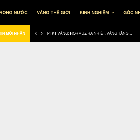
TRONG NƯỚC
VÀNG THẾ GIỚI
KINH NGHIỆM
GÓC NH
TIN MỚI NHẬN
PTKT VÀNG: HORMUZ HẠ NHIỆT, VÀNG TĂNG…