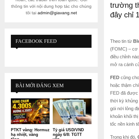
trường t
thông tin với nội dung hợp tác cho chúng
tôi tại
admin@giavang.net
đây chỉ 
Theo tin từ
Bl
FACEBOOK FEED
(FOMC) – cơ q
điều chỉnh nào
mở ra cánh cửa
FED
cũng cho 
hoặc thậm chí
BÀI MỚI ĐÁNG XEM
FED đã được t
thời kỳ khủng
gói nới lỏng đ
khoản khỏi th
tốc nền kinh t
PTKT vàng: Hormuz
Tỷ giá USD/VND
hạ nhiệt, vàng
ngày 6/8: TGTT
Trong khi đó,