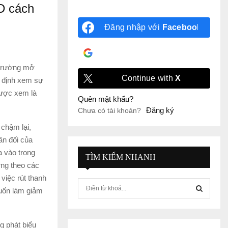
ED cách
Đăng nhập với
Facebook
Đăng nhập với
Google
ị trường mở
Continue with
X
c định xem sự
 được xem là
Quên mật khẩu?
Đăng ký
Chưa có tài khoản?
 chậm lại,
ân đối của
a vào trong
TÌM KIẾM NHANH
ờng theo các
 việc rút thanh
S
muốn làm giảm
e
a
S
r
g phát biểu
c