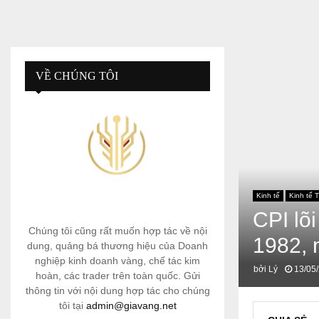
VỀ CHÚNG TÔI
Kinh tế
Kinh tế T
CPI lõ
Chúng tôi cũng rất muốn hợp tác về nội
1982, 
dung, quảng bá thương hiệu của Doanh
nghiệp kinh doanh vàng, chế tác kim
bởi
Lý
13/05
hoàn, các trader trên toàn quốc. Gửi
thông tin với nội dung hợp tác cho chúng
tôi tại
admin@giavang.net