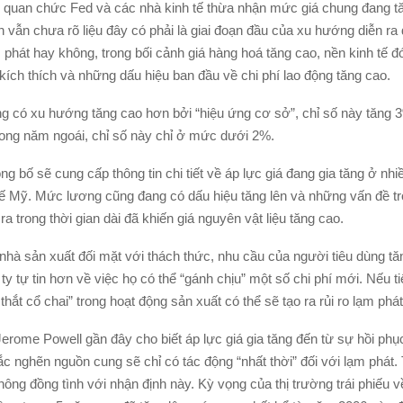
 quan chức Fed và các nhà kinh tế thừa nhận mức giá chung đang tă
n vẫn chưa rõ liệu đây có phải là giai đoạn đầu của xu hướng diễn ra 
 phát hay không, trong bối cảnh giá hàng hoá tăng cao, nền kinh tế 
kích thích và những dấu hiệu ban đầu về chi phí lao động tăng cao.
ũng có xu hướng tăng cao hơn bởi “hiệu ứng cơ sở”, chỉ số này tăng 
ong năm ngoái, chỉ số này chỉ ở mức dưới 2%.
ng bố sẽ cung cấp thông tin chi tiết về áp lực giá đang gia tăng ở nhi
tế Mỹ. Mức lương cũng đang có dấu hiệu tăng lên và những vấn đề tr
a trong thời gian dài đã khiến giá nguyên vật liệu tăng cao.
 nhà sản xuất đối mặt với thách thức, nhu cầu của người tiêu dùng tă
ty tự tin hơn về việc họ có thể “gánh chịu” một số chi phí mới. Nếu tiế
t thắt cổ chai” trong hoạt động sản xuất có thể sẽ tạo ra rủi ro lạm phá
erome Powell gần đây cho biết áp lực giá gia tăng đến từ sự hồi phục
tắc nghẽn nguồn cung sẽ chỉ có tác động “nhất thời” đối với lạm phát.
ông đồng tình với nhận định này. Kỳ vọng của thị trường trái phiếu v