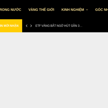
TRONG NƯỚC
VÀNG THẾ GIỚI
KINH NGHIỆM
GÓC NH
IN MỚI NHẬN
ETF VÀNG BẤT NGỜ HÚT GẦN 3…