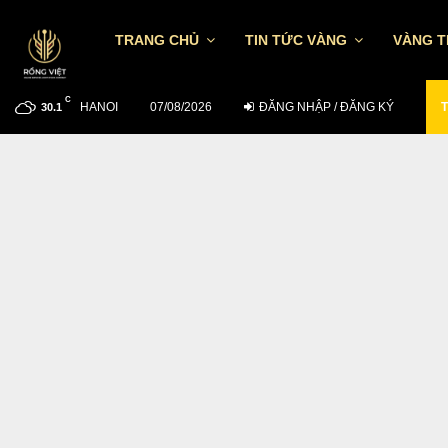
TRANG CHỦ
TIN TỨC VÀNG
VÀNG 
C
HANOI
CẬP NHẬT GIÁ VÀNG SÁNG 6/8: THẾ…
07/08/2026
ĐĂNG NHẬP / ĐĂNG KÝ
T
30.1