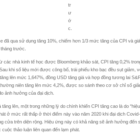
tr
ư
ớ
c.
 xe đã qua sử dụng tăng 10%, chiếm hơn 1/3 mức tăng của CPI và gi
 tháng trước.
ừ các nhà kinh tế học được Bloomberg khảo sát, CPI tăng 0,2% trong
 Sau khi số liệu mới được công bố, trái phiếu kho bạc đều sụt giảm, với
tăng lên mức 1,647%, đồng USD tăng giá và hợp đồng tương lai S&P
 thường niên tăng lên mức 4,2%, được so sánh theo cơ sở chỉ số g
do ảnh hưởng của đại dịch.
tăng lên, một trong những lý do chính khiến CPI tăng cao là do “hiệ
phát ở mức rất thấp ở thời điểm này vào năm 2020 khi đại dịch Covid
ng cửa trên diện rộng. Hiệu ứng này có khả năng sẽ ảnh hưởng đến số
c cuộc thảo luận liên quan đến lạm phát.