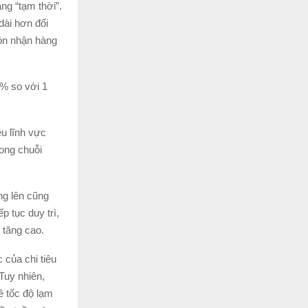
ng “tạm thời”.
dài hơn đối
đón nhận hàng
3% so với 1
ều lĩnh vực
ong chuỗi
ng lên cũng
p tục duy trì,
t tăng cao.
 của chi tiêu
 Tuy nhiên,
ề tốc độ lạm