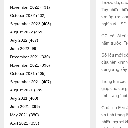
Trước đó, các
November 2022
(431)
Tuy nhiên, hiệ
October 2022
(432)
với áp lực lạm
nghìn tỷ USD 
September 2022
(408)
August 2022
(459)
CPI cốt lõi c
July 2022
(467)
năm trước. Tr
June 2022
(99)
Số liệu mới cô
December 2021
(330)
của nền kinh 
November 2021
(396)
cung ứng xảy r
October 2021
(405)
Trong khi các
September 2021
(407)
giúp các công 
August 2021
(385)
tình trạng “nú
July 2021
(400)
June 2021
(399)
Chủ tịch Fed J
và tình trạng 
May 2021
(386)
nhiều người kh
April 2021
(339)