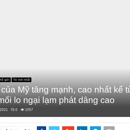
hế giới
Tin mới nhất
i của Mỹ tăng mạnh, cao nhất kể t
mối lo ngại lạm phát dâng cao
/2021
0
1057