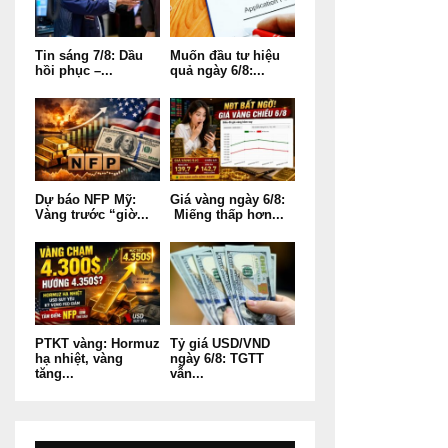
Tin sáng 7/8: Dầu
Muốn đầu tư hiệu
hồi phục –...
quả ngày 6/8:...
Dự báo NFP Mỹ:
Giá vàng ngày 6/8:
Vàng trước “giờ...
Miếng thấp hơn...
PTKT vàng: Hormuz
Tỷ giá USD/VND
hạ nhiệt, vàng
ngày 6/8: TGTT
tăng...
vẫn...