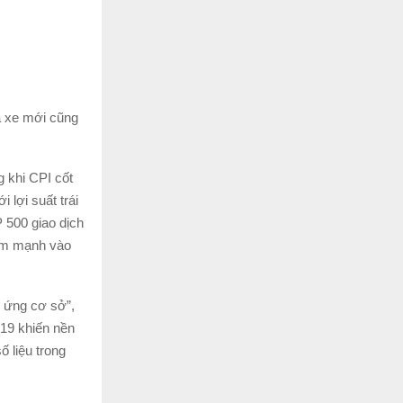
á xe mới cũng
 khi CPI cốt
 lợi suất trái
 500 giao dịch
iảm mạnh vào
u ứng cơ sở”,
-19 khiến nền
 liệu trong