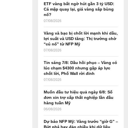
ETF vàng bất ngờ hút gần 3 tỷ USD:
r
R
Cá mập quay lại, giá vàng sắp bùng
:
nổ?
C
07/08/2026
H
Vàng và bạc bị chốt lời mạnh khi dầu,
lợi suất và USD tăng: Thị trường chờ
“cú nổ” từ NFP Mỹ
07/08/2026
Tin sáng 7/8: Dầu hồi phục – Vàng có
lúc chạm $4300 nhưng gặp áp lực
chốt lời, Phố Wall rời đỉnh
07/08/2026
Muốn đầu tư hiệu quả ngày 6/8: Số
đơn xin trợ cấp thất nghiệp lần đầu
hàng tuần Mỹ
06/08/2026
Dự báo NFP Mỹ: Vàng trước “giờ G” –
Bứt phá hay đảo chiều khi dữ liệu