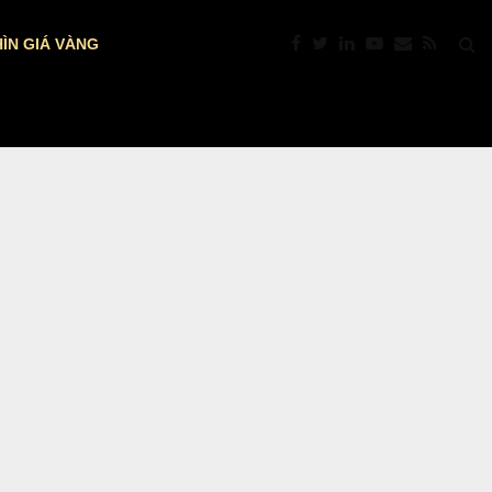
ÌN GIÁ VÀNG
VÀNG VÀ BẠC BỊ CHỐT LỜI MẠNH…