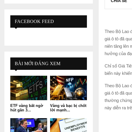
CHIA SẺ
FACEBOOK FEED
Theo Bộ Lao đ
giá ô tô đã qu
niên tăng lên
hưởng của đại
BÀI MỚI ĐÁNG XEM
Chỉ số Giá Ti
biến này khiến
Theo Bộ Lao đ
giá ô tô đã q
thường chứng k
ETF vàng bất ngờ
Vàng và bạc bị chốt
này diễn ra t
hút gần 3...
lời mạnh...