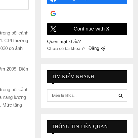
Đăng nhập với
Google
Continue with
X
trong bối cảnh
 4. CPI thường
Quên mật khẩu?
2020 do ảnh
Đăng ký
Chưa có tài khoản?
năm 2009. Diễn
TÌM KIẾM NHANH
trong bối cảnh
S
và năng lượng
e
4. Mức tăng
a
S
r
c
E
h
THÔNG TIN LIÊN QUAN
f
A
o