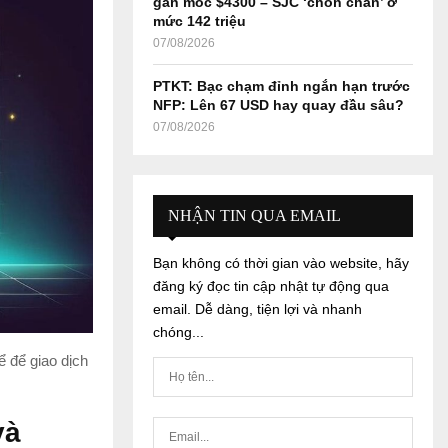
gần mốc $4300 – SJC ‘chôn chân’ ở
mức 142 triệu
07/08/2026
PTKT: Bạc chạm đỉnh ngắn hạn trước
NFP: Lên 67 USD hay quay đầu sâu?
07/08/2026
NHẬN TIN QUA EMAIL
Bạn không có thời gian vào website, hãy
đăng ký đọc tin cập nhật tự động qua
email. Dễ dàng, tiện lợi và nhanh
chóng...
ể để giao dịch
và