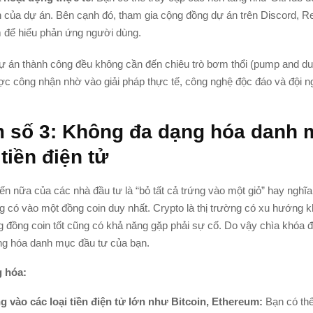
ển của dự án. Bên cạnh đó, tham gia cộng đồng dự án trên Discord, R
 để hiểu phản ứng người dùng.
ự án thành công đều không cần đến chiêu trò bơm thổi (pump and d
ợc công nhận nhờ vào giải pháp thực tế, công nghệ độc đáo và đội ng
m số 3: Không đa dạng hóa danh
tiền điện tử
ến nữa của các nhà đầu tư là “bỏ tất cả trứng vào một giỏ” hay nghĩa
g có vào một đồng coin duy nhất. Crypto là thị trường có xu hướng 
 đồng coin tốt cũng có khả năng gặp phải sự cố. Do vậy chìa khóa 
dạng hóa danh mục đầu tư của bạn.
 hóa:
g vào các loại tiền điện tử lớn như Bitcoin, Ethereum:
Bạn có th