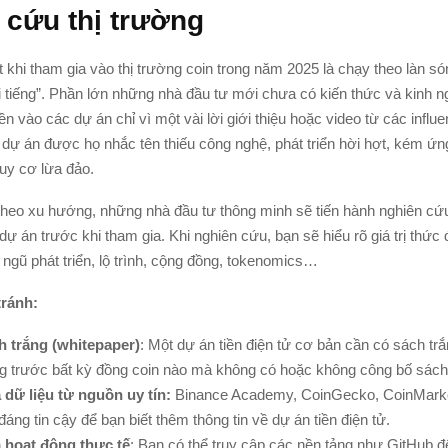
 cứu thị trường
t khi tham gia vào thị trường coin trong năm 2025 là chạy theo làn só
i tiếng”. Phần lớn những nhà đầu tư mới chưa có kiến thức và kinh 
ền vào các dự án chỉ vì một vài lời giới thiệu hoặc video từ các influ
dự án được họ nhắc tên thiếu công nghệ, phát triển hời hợt, kém ứn
guy cơ lừa đảo.
theo xu hướng, những nhà đầu tư thông minh sẽ tiến hành nghiên cứ
ự án trước khi tham gia. Khi nghiên cứu, bạn sẽ hiểu rõ giá trị thức
i ngũ phát triển, lộ trình, cộng đồng, tokenomics…
ránh:
h trắng (whitepaper)
: Một dự án tiền điện tử cơ bản cần có sách tr
ng trước bất kỳ đồng coin nào mà không có hoặc không công bố sách
 dữ liệu từ nguồn uy tín:
Binance Academy, CoinGecko, CoinMarke
áng tin cậy để bạn biết thêm thông tin về dự án tiền điện tử.
 hoạt động thực tế
: Bạn có thể truy cập các nền tảng như GitHub đ