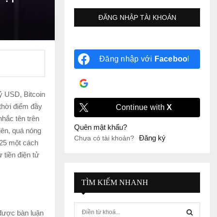
Đăng nhập với
Facebook
Đăng nhập với
Google
tỷ USD, Bitcoin
 thời điểm đầy
Continue with
X
nhắc tên trên
Quên mật khẩu?
iên, quá nóng
Đăng ký
Chưa có tài khoản?
025 một cách
 tiền điện tử
TÌM KIẾM NHANH
S
được bàn luận