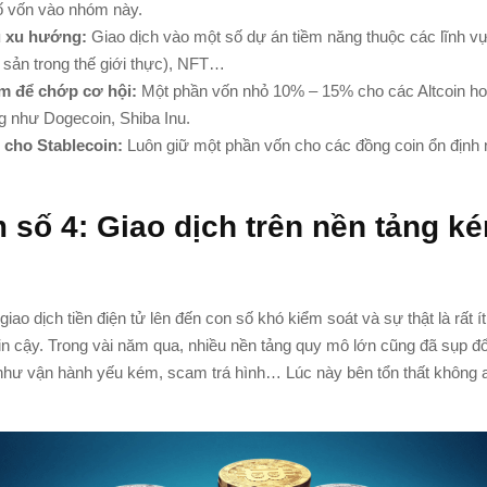
ố vốn vào nhóm này.
u xu hướng:
Giao dịch vào một số dự án tiềm năng thuộc các lĩnh v
 sản trong thế giới thực), NFT…
m để chớp cơ hội:
Một phần vốn nhỏ 10% – 15% cho các Altcoin h
g như Dogecoin, Shiba Inu.
 cho Stablecoin:
Luôn giữ một phần vốn cho các đồng coin ổn định
…
m số 4: Giao dịch trên nền tảng k
iao dịch tiền điện tử lên đến con số khó kiểm soát và sự thật là rất ít
tin cậy. Trong vài năm qua, nhiều nền tảng quy mô lớn cũng đã sụp đ
hư vận hành yếu kém, scam trá hình… Lúc này bên tổn thất không a