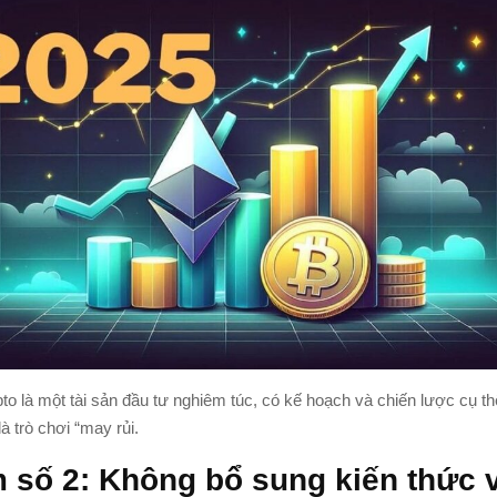
o là một tài sản đầu tư nghiêm túc, có kế hoạch và chiến lược cụ th
là trò chơi “may rủi.
m số 2: Không bổ sung kiến thức 