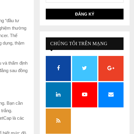
ng “đầu tư
nghiệm thường
encer. Thế
g dụng, thậm
CHÚNG TÔI TRÊN MẠNG
XÃ HỘI
u và thẩm định
 đằng sau đồng
ắng. Bạn cần
 trắng.
tCap là các
ể biết mức độ