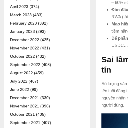
– 60% s
April 2023
(374)
Đón đầ
March 2023
(433)
RWA (tài
February 2023
(392)
Mạo hiể
tiềm năn
January 2023
(293)
Để phần
December 2022
(425)
USDC
November 2022
(431)
October 2022
(432)
Sai lầ
September 2022
(408)
tín
August 2022
(459)
July 2022
(467)
Số lượng sàn g
June 2022
(99)
tên tuổi đáng 
nguyên nhân n
December 2021
(330)
người dùng.
November 2021
(396)
October 2021
(405)
September 2021
(407)