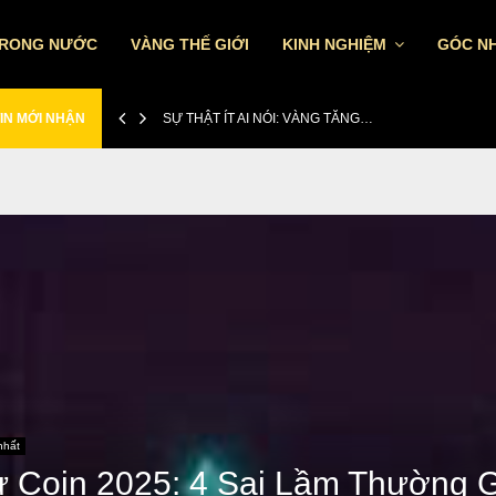
TRONG NƯỚC
VÀNG THẾ GIỚI
KINH NGHIỆM
GÓC NH
IN MỚI NHẬN
SỰ THẬT ÍT AI NÓI: VÀNG TĂNG…
nhất
 Coin 2025: 4 Sai Lầm Thường 