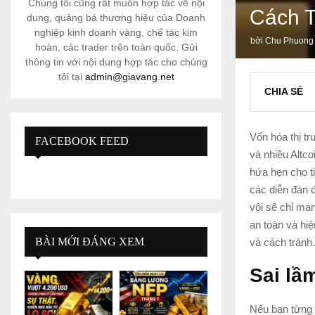
Chúng tôi cũng rất muốn hợp tác về nội
Cách 
dung, quảng bá thương hiệu của Doanh
nghiệp kinh doanh vàng, chế tác kim
bởi
Chu Phuong
hoàn, các trader trên toàn quốc. Gửi
thông tin với nội dung hợp tác cho chúng
tôi tại
admin@giavang.net
CHIA SẺ
Vốn hóa thị tr
FACEBOOK FEED
và nhiều Altc
hứa hẹn cho t
các diễn đàn 
vội sẽ chỉ man
an toàn và hiệ
BÀI MỚI ĐÁNG XEM
và cách tránh.
Sai lầ
Nếu bạn từng 