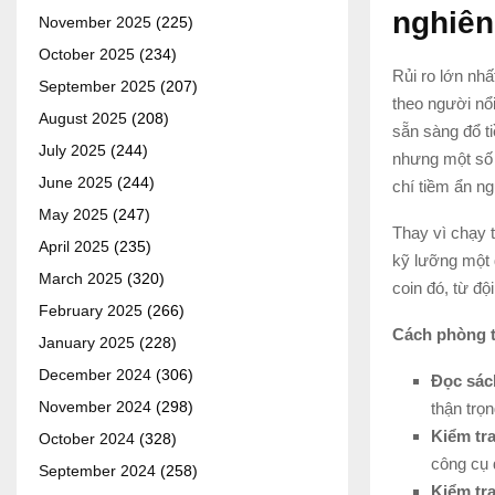
nghiên
November 2025
(225)
October 2025
(234)
Rủi ro lớn nhấ
September 2025
(207)
theo người nổ
August 2025
(208)
sẵn sàng đổ ti
July 2025
(244)
nhưng một số 
June 2025
(244)
chí tiềm ẩn n
May 2025
(247)
Thay vì chạy 
April 2025
(235)
kỹ lưỡng một d
March 2025
(320)
coin đó, từ độ
February 2025
(266)
Cách phòng t
January 2025
(228)
December 2024
(306)
Đọc sác
November 2024
(298)
thận trọ
Kiểm tra
October 2024
(328)
công cụ đ
September 2024
(258)
Kiểm tra