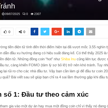
Tránh
09/07/2025
0
2307
0
0
ường tiền điện tử tính đến thời điểm hiện tại đã vượt mốc 3.55 nghìn 
oin dẫn đầu xu hướng đang có hiệu suất đáng kể. Có thể thấy 2025 là
iền điện tử. Những đồng coin “hot” như
Shiba Inu
cũng liên tục được 
đầu tư, càng khiến FOMO (tâm lý sợ bỏ lỡ) trở nên khó tránh. Tuy nh
g lại rủi ro cho các nhà đầu tư. Vậy bạn cần làm gì để đầu tư coin 2
u quả? Bài viết sau sẽ giúp bạn chỉ ra 4 sai lầm thường gặp khi đầu tư
m số 1: Đầu tư theo cảm xúc
tham gia vào một dự án hay mua một đồng coin chỉ vì thấy nó đang 