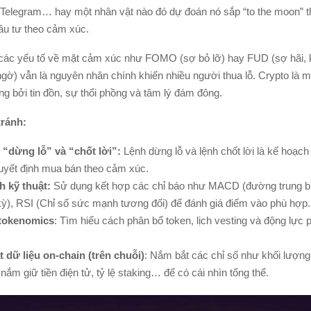
X, Telegram… hay một nhân vật nào đó dự đoán nó sắp “to the moon” 
đầu tư theo cảm xúc.
các yếu tố về mặt cảm xúc như FOMO (sợ bỏ lỡ) hay FUD (sợ hãi,
gờ) vẫn là nguyên nhân chính khiến nhiều người thua lỗ. Crypto là m
ng bởi tin đồn, sự thổi phồng và tâm lý đám đông.
ránh:
 “dừng lỗ” và “chốt lời”:
Lệnh dừng lỗ và lệnh chốt lời là kế hoạch
uyết định mua bán theo cảm xúc.
h kỹ thuật:
Sử dụng kết hợp các chỉ báo như MACD (đường trung bì
kỳ), RSI (Chỉ số sức mạnh tương đối) để đánh giá điểm vào phù hợp.
 tokenomics
: Tìm hiểu cách phân bổ token, lịch vesting và động lực p
 dữ liệu on-chain (trên chuỗi)
: Nắm bắt các chỉ số như khối lượng 
nắm giữ tiền điện tử, tỷ lệ staking… để có cái nhìn tổng thể.