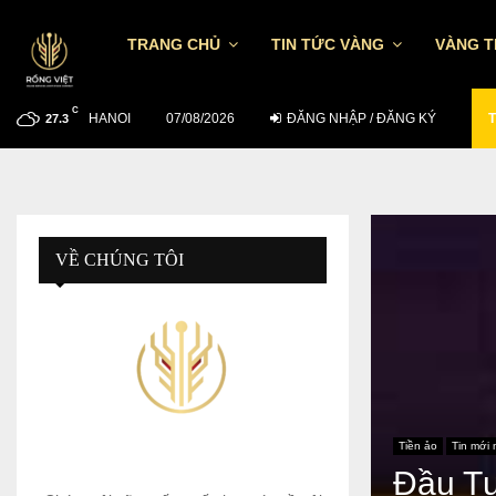
TRANG CHỦ
TIN TỨC VÀNG
VÀNG 
C
HANOI
MUỐN ĐẦU TƯ HIỆU QUẢ NGÀY 6/8:…
07/08/2026
ĐĂNG NHẬP / ĐĂNG KÝ
T
27.3
VỀ CHÚNG TÔI
Tiền ảo
Tin mới 
Đầu Tư