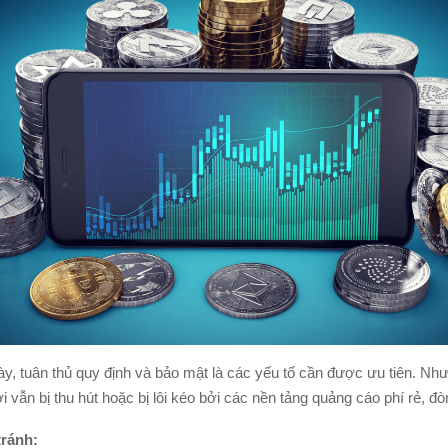
ày, tuân thủ quy định và bảo mật là các yếu tố cần được ưu tiên. Như
 vẫn bị thu hút hoặc bị lôi kéo bởi các nền tảng quảng cáo phí rẻ, 
ránh: