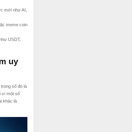
ực mới như AI,
oặc meme coin
 như USDT,
ém uy
 trong số đó là
ổ vì một số
i khác là