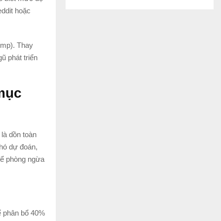
eddit hoặc
ump). Thay
ũ phát triển
 mục
 là dồn toàn
khó dự đoán,
để phòng ngừa
ể phân bổ 40%