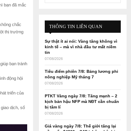
e
thì bạn đã mắc
a
S
r
c
E
 không chắc
h
THÔNG TIN LIÊN QUAN
f
ột thị trường
A
o
Sự thật ít ai nói: Vàng tăng không vì
r
R
kinh tế – mà vì nhà đầu tư mất niềm
:
tin
C
07/08/2026
 giúp bạn tránh
H
Tiêu điểm phiên 7/8: Bảng lương phi
nông nghiệp Mỹ tháng 7
nh động hội
07/08/2026
hát triển của
PTKT Vàng ngày 7/8: Tăng mạnh – 2
kịch bản hậu NFP mà NĐT cần chuẩn
bị tâm lí
giao dịch, số
07/08/2026
Giá vàng ngày 7/8: Thế giới tăng lại