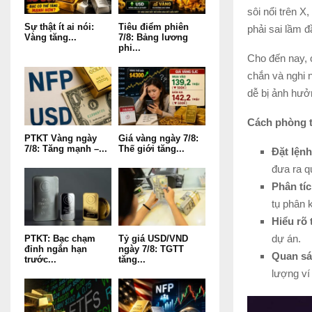
sôi nổi trên 
Sự thật ít ai nói:
Tiêu điểm phiên
phải sai lầm 
Vàng tăng...
7/8: Bảng lương
phi...
Cho đến nay, 
chắn và nghi n
dễ bị ảnh hưở
Cách phòng t
PTKT Vàng ngày
Giá vàng ngày 7/8:
7/8: Tăng mạnh –...
Thế giới tăng...
Đặt lệnh
đưa ra q
Phân tíc
tụ phân 
Hiểu rõ
dự án.
PTKT: Bạc chạm
Tỷ giá USD/VND
đỉnh ngắn hạn
ngày 7/8: TGTT
Quan sát
trước...
tăng...
lượng ví 