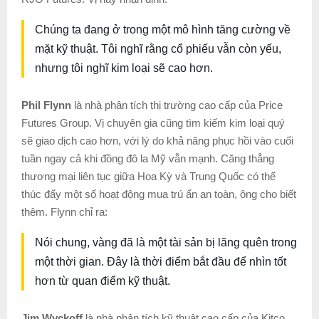
Chúng ta đang ở trong một mô hình tăng cường về
mặt kỹ thuật. Tôi nghĩ rằng cổ phiếu vẫn còn yếu,
nhưng tôi nghĩ kim loại sẽ cao hơn.
Phil Flynn
là nhà phân tích thị trường cao cấp của Price
Futures Group. Vị chuyên gia cũng tìm kiếm kim loại quý
sẽ giao dịch cao hơn, với lý do khả năng phục hồi vào cuối
tuần ngay cả khi đồng đô la Mỹ vẫn mạnh. Căng thẳng
thương mại liên tục giữa Hoa Kỳ và Trung Quốc có thể
thúc đẩy một số hoạt động mua trú ẩn an toàn, ông cho biết
thêm. Flynn chỉ ra:
Nói chung, vàng đã là một tài sản bị lãng quên trong
một thời gian. Đây là thời điểm bắt đầu để nhìn tốt
hơn từ quan điểm kỹ thuật.
Jim Wyckoff
là nhà phân tích kỹ thuật cao cấp của Kitco.