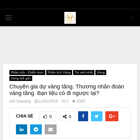
PRIMARY
MENU
Phân tích - Chiến lược
Phân tích Vàng
Tin mới nhất
Vàng
Vàng thế giới
Chuyên gia dự vàng tăng. Thương nhân đoán
vàng tăng. Bạn liệu có đi ngược lại?
bởi
Giavang.
11/02/2019
0
1065
CHIA SẺ
0
0