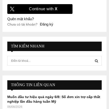
Continue with
X
Quên mật khẩu?
Đăng ký
Chưa có tài khoản?
TÌM KIẾM NHANH
S
e
a
S
r
c
E
h
THÔNG TIN LIÊN QUAN
f
A
o
Muốn đầu tư hiệu quả ngày 6/8: Số đơn xin trợ cấp thất
r
R
nghiệp lần đầu hàng tuần Mỹ
:
06/08/2026