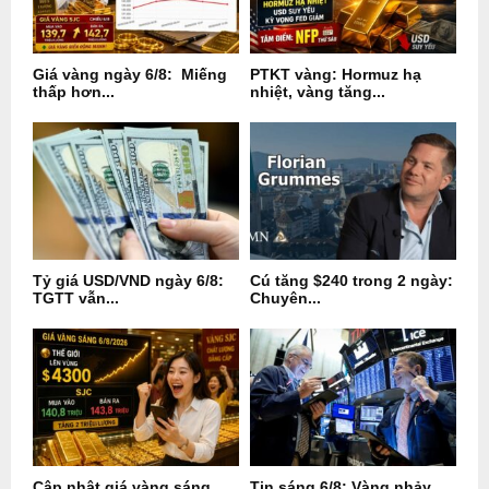
Giá vàng ngày 6/8: Miếng
PTKT vàng: Hormuz hạ
thấp hơn...
nhiệt, vàng tăng...
Tỷ giá USD/VND ngày 6/8:
Cú tăng $240 trong 2 ngày:
TGTT vẫn...
Chuyên...
Cập nhật giá vàng sáng
Tin sáng 6/8: Vàng nhảy