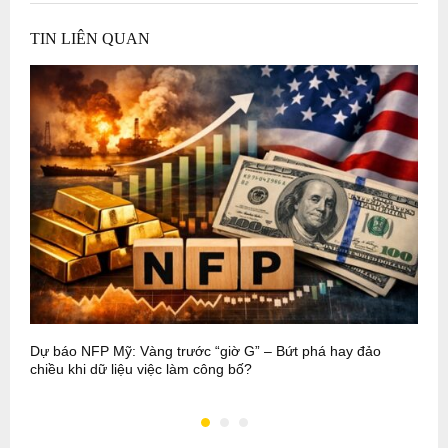
TIN LIÊN QUAN
Dự báo NFP Mỹ: Vàng trước “giờ G” – Bứt phá hay đảo
P
chiều khi dữ liệu việc làm công bố?
b