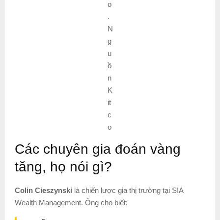
o
.
N
g
u
ồ
n
K
it
c
o
Các chuyên gia đoán vàng
tăng, họ nói gì?
Colin Cieszynski
là chiến lược gia thị trường tại SIA
Wealth Management. Ông cho biết: