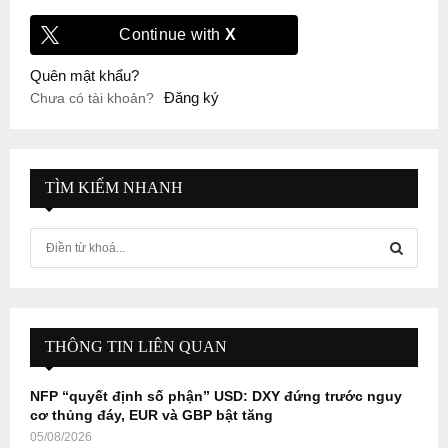
Continue with
X
Quên mật khẩu?
Đăng ký
Chưa có tài khoản?
TÌM KIẾM NHANH
S
e
a
S
r
c
E
h
THÔNG TIN LIÊN QUAN
f
A
o
NFP “quyết định số phận” USD: DXY đứng trước nguy
r
R
cơ thủng đáy, EUR và GBP bật tăng
:
05/08/2026