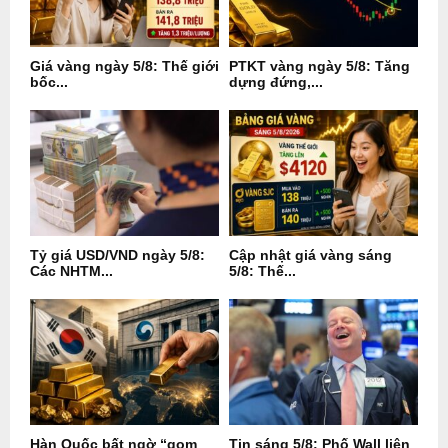
Giá vàng ngày 5/8: Thế giới
PTKT vàng ngày 5/8: Tăng
bốc...
dựng đứng,...
Tỷ giá USD/VND ngày 5/8:
Cập nhật giá vàng sáng
Các NHTM...
5/8: Thế...
Hàn Quốc bất ngờ “gom
Tin sáng 5/8: Phố Wall liên