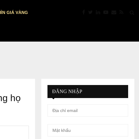
ÌN GIÁ VÀNG
PTKT: VÀNG “NÓNG” TRỞ LẠI: VƯỢT $4.39
ĐĂNG NHẬP
ng họ