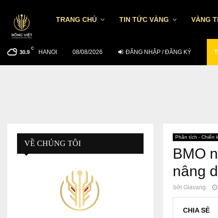
TRANG CHỦ
TIN TỨC VÀNG
VÀNG 
C
HANOI
TỶ GIÁ USD/VND NGÀY 7/8: TGTT TĂNG…
08/08/2026
ĐĂNG NHẬP / ĐĂNG KÝ
T
30.9
Phân tích - Chiến 
VỀ CHÚNG TÔI
BMO nâ
nâng d
bởi
Giavang.
CHIA SẺ