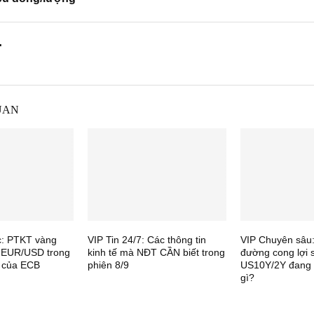
.
UAN
c: PTKT vàng
VIP Tin 24/7: Các thông tin
VIP Chuyên sâu
 EUR/USD trong
kinh tế mà NĐT CẦN biết trong
đường cong lợi s
i của ECB
phiên 8/9
US10Y/2Y đang 
gì?