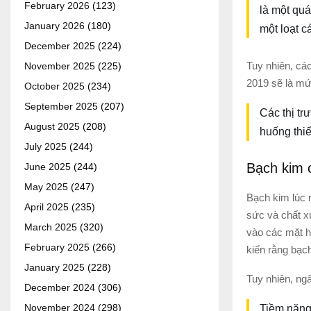
February 2026
(123)
là một quá
January 2026
(180)
một loạt c
December 2025
(224)
Tuy nhiên, cá
November 2025
(225)
2019 sẽ là mứ
October 2025
(234)
September 2025
(207)
Các thị tr
August 2025
(208)
huống thiế
July 2025
(244)
Bạch kim c
June 2025
(244)
May 2025
(247)
Bạch kim lúc n
April 2025
(235)
sức và chất x
March 2025
(320)
vào các mặt h
February 2025
(266)
kiến rằng bạc
January 2025
(228)
Tuy nhiên, ngâ
December 2024
(306)
November 2024
(298)
Tiềm năng 