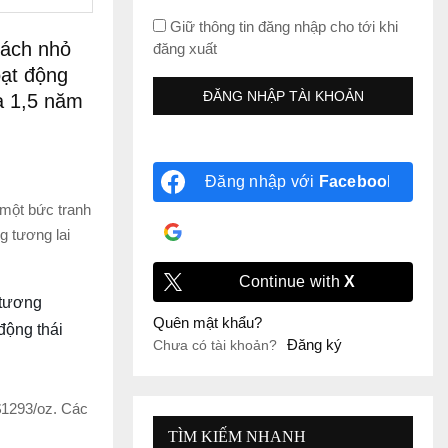
Giữ thông tin đăng nhập cho tới khi
cách nhỏ
đăng xuất
oạt động
a 1,5 năm
Đăng nhập với
Facebook
 một bức tranh
Đăng nhập với
Google
g tương lai
Continue with
X
 tương
Quên mật khẩu?
động thái
Đăng ký
Chưa có tài khoản?
$1293/oz. Các
TÌM KIẾM NHANH