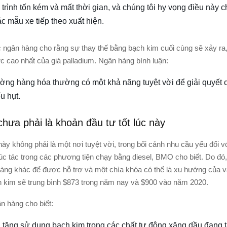
 trình tốn kém và mất thời gian, và chúng tôi hy vọng điều này ch
ác mẫu xe tiếp theo xuất hiện.
c ngân hàng cho rằng sự thay thế bằng bạch kim cuối cùng sẽ xảy ra
c cao nhất của giá palladium. Ngân hàng bình luận:
ường hàng hóa thường có một khả năng tuyệt vời để giải quyết c
u hụt.
hưa phải là khoản đầu tư tốt lúc này
ày không phải là một nơi tuyệt vời, trong bối cảnh nhu cầu yếu đối v
úc tác trong các phương tiện chạy bằng diesel, BMO cho biết. Do đó
àng khác để được hỗ trợ và một chìa khóa có thể là xu hướng của
h kim sẽ trung bình $873 trong năm nay và $900 vào năm 2020.
n hàng cho biết:
tăng sử dụng bạch kim trong các chất tự động xăng dầu đang t