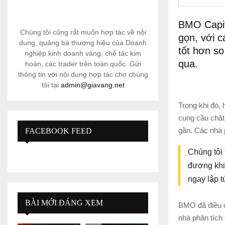
BMO Capit
Chúng tôi cũng rất muốn hợp tác về nội
gọn, với c
dung, quảng bá thương hiệu của Doanh
tốt hơn s
nghiệp kinh doanh vàng, chế tác kim
qua.
hoàn, các trader trên toàn quốc. Gửi
thông tin với nội dung hợp tác cho chúng
tôi tại
admin@giavang.net
Trong khi đó,
cung cầu chặt 
gần. Các nhà p
FACEBOOK FEED
Chúng tôi 
đương khi 
ngay lập t
BÀI MỚI ĐÁNG XEM
BMO đã điều c
nhà phân tích