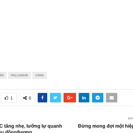
ÁN
PALLADIUM
VÀNG
1
0
BÀI
C tăng nhẹ, lưỡng lự quanh
Đừng mong đợi một hiệ
iệu đồng/lượng