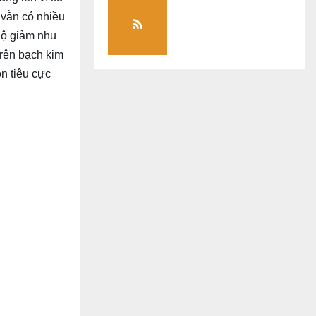
 vẫn có nhiều
 độ giảm nhu
trên bạch kim
n tiêu cực