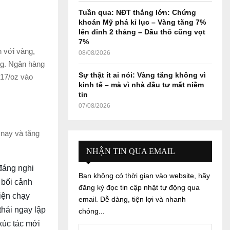
Tuần qua: NĐT thắng lớn: Chứng
khoán Mỹ phá kỉ lục – Vàng tăng 7%
lên đỉnh 2 tháng – Dầu thô cũng vọt
7%
 với vàng,
08/08/2026
ng. Ngân hàng
Sự thật ít ai nói: Vàng tăng không vì
$17/oz vào
kinh tế – mà vì nhà đầu tư mất niềm
tin
07/08/2026
 nay và tăng
NHẬN TIN QUA EMAIL
 đáng nghi
Bạn không có thời gian vào website, hãy
 bối cảnh
đăng ký đọc tin cập nhật tự động qua
iện chạy
email. Dễ dàng, tiện lợi và nhanh
thái ngay lập
chóng...
 xúc tác mới