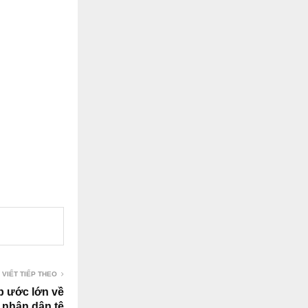
 VIẾT TIẾP THEO
p ước lớn về
nhân dân tệ