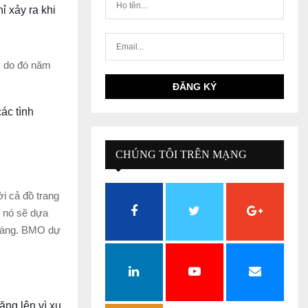
ỉ xảy ra khi
, do đó năm
ác tình
CHÚNG TÔI TRÊN MẠNG
XÃ HỘI
ới cả đồ trang
, nó sẽ dựa
 vàng. BMO dự
ăng lên vì xu