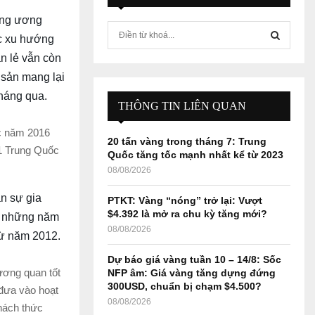
rung ương
S
ục xu hướng
e
n lẻ vẫn còn
a
S
r
i sản mang lại
c
E
tháng qua.
h
THÔNG TIN LIÊN QUAN
f
A
o
ức năm 2016
20 tấn vàng trong tháng 7: Trung
r
R
 1 Trung Quốc
Quốc tăng tốc mạnh nhất kể từ 2023
:
08/08/2026
C
n sự gia
PTKT: Vàng “nóng” trở lại: Vượt
H
$4.392 là mở ra chu kỳ tăng mới?
ào những năm
08/08/2026
từ năm 2012.
Dự báo giá vàng tuần 10 – 14/8: Sốc
tương quan tốt
NFP âm: Giá vàng tăng dựng đứng
300USD, chuẩn bị chạm $4.500?
đưa vào hoạt
08/08/2026
hách thức