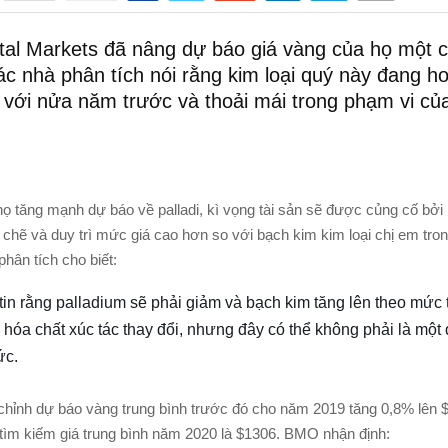
al Markets đã nâng dự báo giá vàng của họ một 
ác nhà phân tích nói rằng kim loại quý này đang h
o với nửa năm trước và thoải mái trong phạm vi củ
 họ tăng mạnh dự báo về palladi, kì vọng tài sản sẽ được củng cố bởi
chẽ và duy trì mức giá cao hơn so với bạch kim kim loại chị em tron
hân tích cho biết:
tin rằng palladium sẽ phải giảm và bạch kim tăng lên theo mức
hóa chất xúc tác thay đổi, nhưng đây có thể không phải là một 
ức.
hỉnh dự báo vàng trung bình trước đó cho năm 2019 tăng 0,8% lên 
 tìm kiếm giá trung bình năm 2020 là $1306. BMO nhận định: