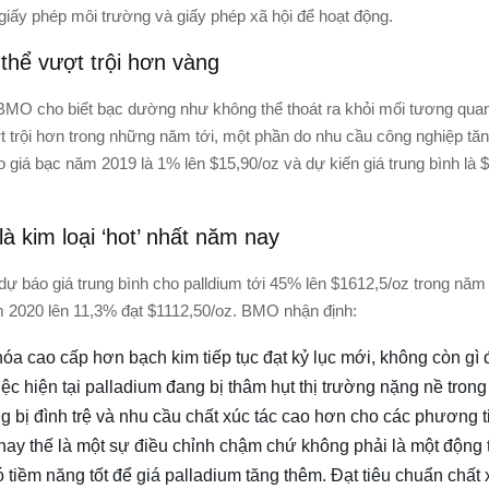
 giấy phép môi trường và giấy phép xã hội để hoạt động.
thể vượt trội hơn vàng
 BMO cho biết bạc dường như không thể thoát ra khỏi mối tương quan
 trội hơn trong những năm tới, một phần do nhu cầu công nghiệp tă
o giá bạc năm 2019 là 1% lên $15,90/oz và dự kiến giá trung bình là 
là kim loại ‘hot’ nhất năm nay
ự báo giá trung bình cho palldium tới 45% lên $1612,5/oz trong năm
m 2020 lên 11,3% đạt $1112,50/oz. BMO nhận định:
óa cao cấp hơn bạch kim tiếp tục đạt kỷ lục mới, không còn gì
ệc hiện tại palladium đang bị thâm hụt thị trường nặng nề trong
 bị đình trệ và nhu cầu chất xúc tác cao hơn cho các phương t
hay thế là một sự điều chỉnh chậm chứ không phải là một động 
ó tiềm năng tốt để giá palladium tăng thêm. Đạt tiêu chuẩn chất