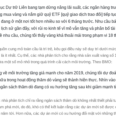
Cục Dự trữ Liên bang tạm dừng nâng lãi suất, các ngân hàng t
 mua vàng và nắm giữ quỹ ETF [quỹ giao dịch trao đổi] tiếp t
 đang ở một nơi tốt hơn nhiều so với 6 tháng trước. Nhu cầu bá
 lịch sử gần đây, với rủi ro kinh tế vĩ mô vẫn tăng và phân bổ tà
ề nhu cầu, chúng tôi thấy vàng khá thoải mái trong phạm vi 18 
ồn cung mỏ toàn cầu là trì trệ, kêu gọi điều này sẽ duy trì dưới m
là ít nhất. Cụ thể, các nhà phân tích cho rằng nhà sản xuất vàng số
ửa một số mỏ nhỏ trong quá trình cải cách môi trường. Theo BMO:
ng về môi trường tăng giá mạnh cho năm 2019, chúng tôi dự đoá
nữa trong hoạt động thăm dò vàng sẽ thành hiện thực. Nhìn v
ngân sách thăm dò đang có xu hướng tăng sau khi giảm mạnh 
 nhà phân tích chỉ ra rằng ngân sách thăm dò không nhất thiết phải 
m phá mới, do đó, khó có thể kết luận rằng các dự án mới sẽ được 
i năm tới. Hơn nữa, các dự án mới có xu hướng đối mặt với những t