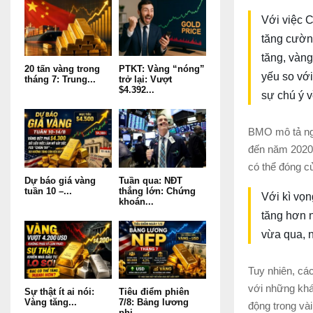
Với việc 
tăng cường
tăng, vàng
20 tấn vàng trong
PTKT: Vàng “nóng”
yếu so với
tháng 7: Trung...
trở lại: Vượt
$4.392...
sự chú ý v
BMO mô tả ngu
đến năm 2020 
có thể đóng c
Dự báo giá vàng
Tuần qua: NĐT
tuần 10 –...
thắng lớn: Chứng
Với kì vọ
khoán...
tăng hơn 
vừa qua, 
Tuy nhiên, các
với những khá
Sự thật ít ai nói:
Tiêu điểm phiên
Vàng tăng...
7/8: Bảng lương
động trong và
phi...