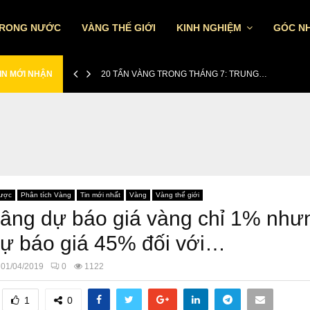
TRONG NƯỚC
VÀNG THẾ GIỚI
KINH NGHIỆM
GÓC NH
IN MỚI NHẬN
20 TẤN VÀNG TRONG THÁNG 7: TRUNG…
lược
Phân tích Vàng
Tin mới nhất
Vàng
Vàng thế giới
ng dự báo giá vàng chỉ 1% như
ự báo giá 45% đối với…
01/04/2019
0
1122
1
0