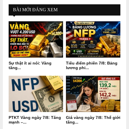
BÀI MỚI ĐÁNG XEM
Sự thật ít ai nói: Vàng
Tiêu điểm phiên 7/8: Bảng
tăng...
lương phi...
PTKT Vàng ngày 7/8: Tăng
Giá vàng ngày 7/8: Thế giới
mạnh –...
tăng...