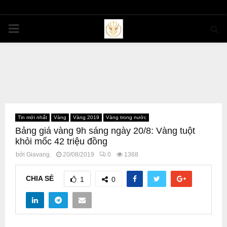
PRIMARY
MENU
Tin mới nhất
Vàng
Vàng 2019
Vàng trong nước
Bảng giá vàng 9h sáng ngày 20/8: Vàng tuột
khỏi mốc 42 triệu đồng
bởi
Giavang.
20/08/2019
0
1368
CHIA SẺ
1
0