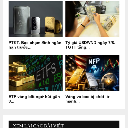
PTKT: Bạc chạm đỉnh ngắn
Tỷ giá USD/VND ngày 7/8:
hạn trước...
TGTT tăng...
ETF vàng bất ngờ hút gần
Vàng và bạc bị chốt lời
3...
mạnh...
XEM LẠI CÁC BÀI VIẾT