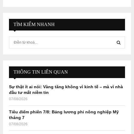
TÌM KIẾM NHANH
S
e
a
S
r
c
E
h
THÔNG TIN LIÊN QUAN
f
A
o
Sự thật ít ai nói: Vàng tăng không vì kinh tế – mà vì nhà
r
R
đầu tư mất niềm tin
:
07/08/2026
C
Tiêu điểm phiên 7/8: Bảng lương phi nông nghiệp Mỹ
H
tháng 7
07/08/2026