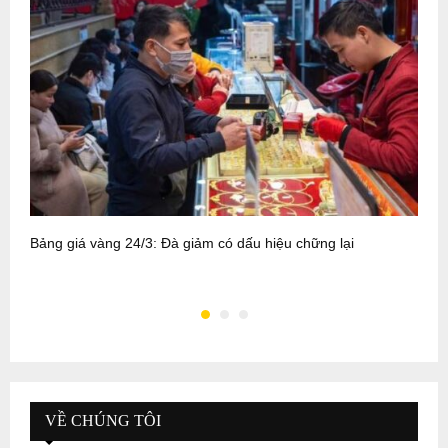
Bảng giá vàng 24/3: Đà giảm có dấu hiệu chững lại
B
đ
VỀ CHÚNG TÔI