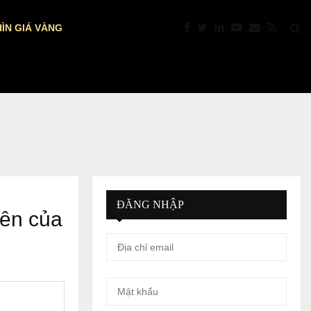
ÌN GIÁ VÀNG
DỰ BÁO NFP MỸ: VÀNG TRƯỚC “GIỜ…
ĐĂNG NHẬP
yên của