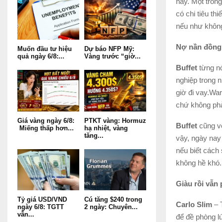
này. Một tron
có chi tiêu t
nếu như không
Nợ nần đồng 
Muốn đầu tư hiệu
Dự báo NFP Mỹ:
quả ngày 6/8:...
Vàng trước “giờ...
Buffet
từng nó
nghiệp trong 
giờ đi vay.Wa
chứ không phải
Giá vàng ngày 6/8:
PTKT vàng: Hormuz
Buffet
cũng vô
Miếng thấp hơn...
hạ nhiệt, vàng
tăng...
vậy, ngày nay
nếu biết cách 
không hề khó.
Giàu rồi vẫn 
Tỷ giá USD/VND
Cú tăng $240 trong
Carlo Slim
– T
ngày 6/8: TGTT
2 ngày: Chuyên...
vẫn...
để đề phòng l