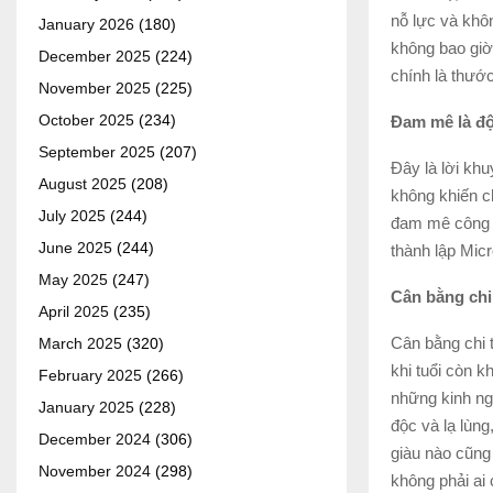
nỗ lực và khô
January 2026
(180)
không bao giờ
December 2025
(224)
chính là thướ
November 2025
(225)
October 2025
(234)
Đam mê là độ
September 2025
(207)
Đây là lời khu
August 2025
(208)
không khiến c
July 2025
(244)
đam mê công n
June 2025
(244)
thành lập Mic
May 2025
(247)
Cân bằng chi
April 2025
(235)
Cân bằng chi 
March 2025
(320)
khi tuổi còn 
February 2025
(266)
những kinh ng
January 2025
(228)
độc và lạ lùng
December 2024
(306)
giàu nào cũng
November 2024
(298)
không phải ai 