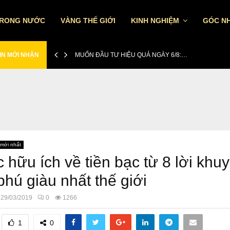
TRONG NƯỚC
VÀNG THẾ GIỚI
KINH NGHIỆM
GÓC NH
IN MỚI NHẬN
MUỐN ĐẦU TƯ HIỆU QUẢ NGÀY 6/8:…
 mới nhất
c hữu ích về tiền bạc từ 8 lời khu
phú giàu nhất thế giới
29/03/2019
0
1266
1
0