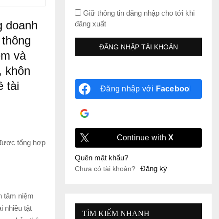
Giữ thông tin đăng nhập cho tới khi
ng doanh
đăng xuất
 thông
ệm và
, khôn
 tài
Đăng nhập với
Facebook
Đăng nhập với
Google
Continue with
X
 được tổng hợp
Quên mật khẩu?
Đăng ký
Chưa có tài khoản?
ôn tâm niệm
i nhiều tật
TÌM KIẾM NHANH