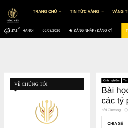
TRANG CHỦ
TIN TỨC VÀNG
VÀNG 
C
HANOI
MUỐN ĐẦU TƯ HIỆU QUẢ NGÀY 5/8…
06/08/2026
ĐĂNG NHẬP / ĐĂNG KÝ
T
27.3
Kinh nghiệm
Tin
VỀ CHÚNG TÔI
Bài họ
các tỷ 
bởi
Giavang.
CHIA SẺ