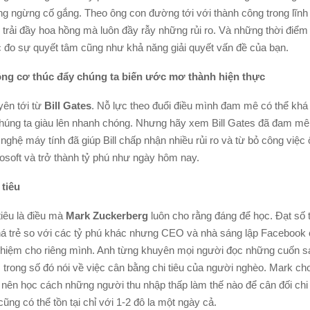
ng ngừng cố gắng. Theo ông con đường tới với thành công trong lĩnh 
 trải đầy hoa hồng mà luôn đầy rẫy những rủi ro. Và những thời điể
c đo sự quyết tâm cũng như khả năng giải quyết vấn đề của bạn.
ng cơ thúc đẩy chúng ta biến ước mơ thành hiện thực
yên tới từ
Bill Gates
. Nỗ lực theo đuổi điều mình đam mê có thể khá
húng ta giàu lên nhanh chóng. Nhưng hãy xem Bill Gates đã đam mê
ghệ máy tính đã giúp Bill chấp nhận nhiều rủi ro và từ bỏ công việc 
rosoft và trở thành tỷ phú như ngày hôm nay.
 tiêu
tiêu là điều mà
Mark Zuckerberg
luôn cho rằng đáng để học. Đạt số t
khá trẻ so với các tỷ phú khác nhưng CEO và nhà sáng lập Facebook
hiệm cho riêng mình. Anh từng khuyên mọi người đọc những cuốn sá
, trong số đó nói về việc cân bằng chi tiêu của người nghèo. Mark ch
 nên học cách những người thu nhập thấp làm thế nào để cân đối chi 
cũng có thể tồn tại chỉ với 1-2 đô la một ngày cả.