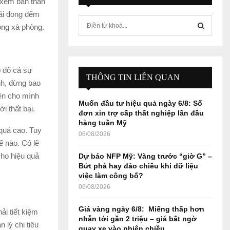
, xem bản thân
hải đong đếm
S
óng xà phòng.
e
a
S
r
c
E
p đổ cả sự
h
THÔNG TIN LIÊN QUAN
nh, đừng bao
f
A
iền cho mình
o
Muốn đầu tư hiệu quả ngày 6/8: Số
r
R
i thất bại.
đơn xin trợ cấp thất nghiệp lần đầu
:
hàng tuần Mỹ
C
 quá cao. Tuy
06/08/2026
 nào. Có lẽ
H
cho hiệu quả
Dự báo NFP Mỹ: Vàng trước “giờ G” –
Bứt phá hay đảo chiều khi dữ liệu
việc làm công bố?
06/08/2026
Giá vàng ngày 6/8: Miếng thấp hơn
ải tiết kiệm
nhẫn tới gần 2 triệu – giá bất ngờ
 lý chi tiêu
quay xe vào phiên chiều