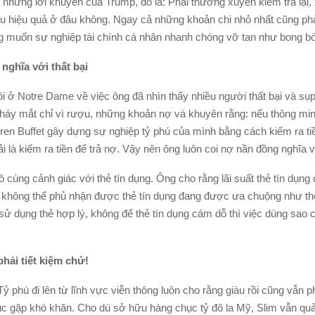
g những lời khuyên của Trump, đó là: Phải thường xuyên kiểm tra lại
hiếu hiệu quả ở đâu không. Ngay cả những khoản chi nhỏ nhất cũng p
 muốn sự nghiệp tài chính cá nhân nhanh chóng vỡ tan như bong b
nghĩa với thất bại
i ở Notre Dame về việc ông đã nhìn thấy nhiều người thất bại và sụ
nháy mắt chỉ vì rượu, những khoản nợ và khuyên rằng: nếu thông mi
rren Buffet gây dựng sự nghiệp tỷ phú của mình bằng cách kiếm ra t
 là kiếm ra tiền để trả nợ. Vậy nên ông luôn coi nợ nần đồng nghĩa vớ
 cùng cảnh giác với thẻ tín dụng. Ông cho rằng lãi suất thẻ tín dụng
 không thể phủ nhận được thẻ tín dụng đang được ưa chuộng như thế
sử dụng thẻ hợp lý, không để thẻ tín dụng cám dỗ thì việc dùng sao 
phải tiết kiệm chứ!
ỷ phú đi lên từ lĩnh vực viễn thông luôn cho rằng giàu rồi cũng vẫn ph
úc gặp khó khăn. Cho dù sở hữu hàng chục tỷ đô la Mỹ, Slim vẫn quản