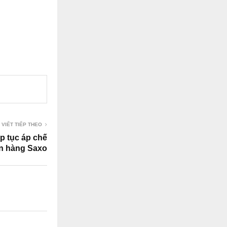
 VIẾT TIẾP THEO
p tục áp chế
n hàng Saxo