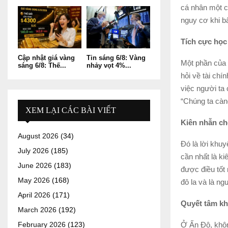
cá nhân một cá
nguy cơ khi b
Tích cực học 
Cập nhật giá vàng
Tin sáng 6/8: Vàng
Một phần của 
sáng 6/8: Thế...
nhảy vọt 4%...
hỏi về tài chín
việc người ta 
“Chúng ta càng
XEM LẠI CÁC BÀI VIẾT
Kiên nhẫn ch
August 2026
(34)
Đó là lời khu
July 2026
(185)
cần nhất là ki
June 2026
(183)
được điều tốt 
May 2026
(168)
đô la và là ng
April 2026
(171)
Quyết tâm kh
March 2026
(192)
Ở Ấn Độ, khôn
February 2026
(123)