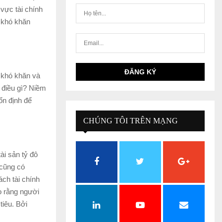
vực tài chính
m khó khăn
 khó khăn và
 điều gì? Niềm
ổn định để
CHÚNG TÔI TRÊN MẠNG
XÃ HỘI
ài sản tỷ đô
 cũng có
ch tài chính
o rằng người
tiêu. Bởi