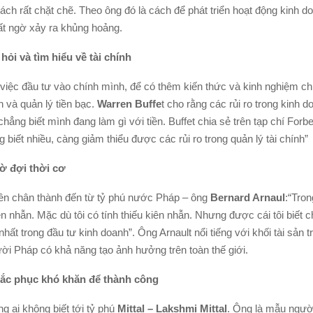
ch rất chặt chẽ. Theo ông đó là cách để phát triển hoạt động kinh d
ất ngờ xảy ra khủng hoảng.
hỏi và tìm hiểu về tài chính
việc đầu tư vào chính mình, để có thêm kiến thức và kinh nghiệm chí
h và quản lý tiền bạc.
Warren Buffe
t cho rằng các rủi ro trong kinh 
chẳng biết mình đang làm gì với tiền. Buffet chia sẻ trên tạp chí Forb
 biết nhiều, càng giảm thiểu được các rủi ro trong quản lý tài chính”
ờ đợi thời cơ
yên chân thành đến từ tỷ phú nước Pháp – ông
Bernard Arnaul
:“Tro
ên nhẫn. Mặc dù tôi có tính thiếu kiên nhẫn. Nhưng được cái tôi biết 
nhất trong đầu tư kinh doanh”. Ông Arnault nổi tiếng với khối tài sản t
ười Pháp có khả năng tạo ảnh hưởng trên toàn thế giới.
ắc phục khó khăn để thành công
g ai không biết tới tỷ phú
Mittal – Lakshmi Mittal
. Ông là mẫu ngườ