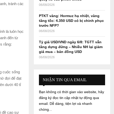
oanh, tránh các
06/08/2026
PTKT vàng: Hormuz hạ nhiệt, vàng
tăng tốc: 4.350 USD có bị chinh phục
trước NFP?
nh là luôn học
06/08/2026
doanh đến từ
Tỷ giá USD/VND ngày 6/8: TGTT vẫn
es rằng:
tăng dựng đứng – Nhiều NH lại giảm
giá mua – bán đồng USD
06/08/2026
ng cuộc sống
chờ đợi để đạt
NHẬN TIN QUA EMAIL
rên dưới 40 tỉ
Bạn không có thời gian vào website, hãy
đăng ký đọc tin cập nhật tự động qua
email. Dễ dàng, tiện lợi và nhanh
chóng...
i đề cao sự