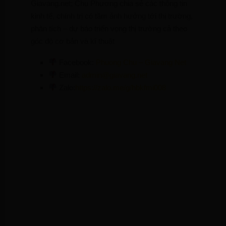
Giavang.net; Chu Phương chia sẻ các thông tin
kinh tế, chính trị có tầm ảnh hưởng tới thị trường,
phân tích – dự báo triển vọng thị trường cả theo
góc độ cơ bản và kĩ thuật
Facebook:
Phuong Chu – Giavang Net
Email:
admin@giavang.net
Zalo:
https://zalo.me/g/hbkfmi008