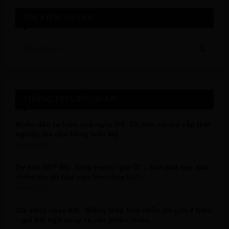
TÌM KIẾM NHANH
S
e
a
S
r
c
E
h
THÔNG TIN LIÊN QUAN
f
A
o
Muốn đầu tư hiệu quả ngày 6/8: Số đơn xin trợ cấp thất
r
R
nghiệp lần đầu hàng tuần Mỹ
:
06/08/2026
C
Dự báo NFP Mỹ: Vàng trước “giờ G” – Bứt phá hay đảo
H
chiều khi dữ liệu việc làm công bố?
06/08/2026
Giá vàng ngày 6/8: Miếng thấp hơn nhẫn tới gần 2 triệu
– giá bất ngờ quay xe vào phiên chiều