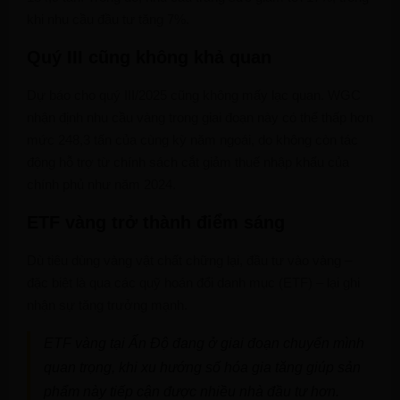
khi nhu cầu đầu tư tăng 7%.
Quý III cũng không khả quan
Dự báo cho quý III/2025 cũng không mấy lạc quan. WGC
nhận định nhu cầu vàng trong giai đoạn này có thể thấp hơn
mức 248,3 tấn của cùng kỳ năm ngoái, do không còn tác
động hỗ trợ từ chính sách cắt giảm thuế nhập khẩu của
chính phủ như năm 2024.
ETF vàng trở thành điểm sáng
Dù tiêu dùng vàng vật chất chững lại, đầu tư vào vàng –
đặc biệt là qua các quỹ hoán đổi danh mục (ETF) – lại ghi
nhận sự tăng trưởng mạnh.
ETF vàng tại Ấn Độ đang ở giai đoạn chuyển mình
quan trọng, khi xu hướng số hóa gia tăng giúp sản
phẩm này tiếp cận được nhiều nhà đầu tư hơn.