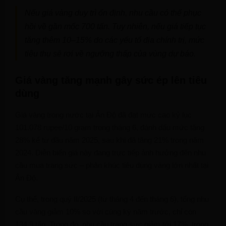
Nếu giá vàng duy trì ổn định, nhu cầu có thể phục
hồi về gần mốc 700 tấn. Tuy nhiên, nếu giá tiếp tục
tăng thêm 10–15% do các yếu tố địa chính trị, mức
tiêu thụ sẽ rơi về ngưỡng thấp của vùng dự báo.
Giá vàng tăng mạnh gây sức ép lên tiêu
dùng
Giá vàng trong nước tại Ấn Độ đã đạt mức cao kỷ lục
101.078 rupee/10 gram trong tháng 6, đánh dấu mức tăng
28% kể từ đầu năm 2025, sau khi đã tăng 21% trong năm
2024. Diễn biến giá này đang trực tiếp ảnh hưởng đến nhu
cầu mua trang sức – phân khúc tiêu dùng vàng lớn nhất tại
Ấn Độ.
Cụ thể, trong quý II/2025 (từ tháng 4 đến tháng 6), tổng nhu
cầu vàng giảm 10% so với cùng kỳ năm trước, chỉ còn
134,9 tấn. Trong đó, nhu cầu trang sức giảm tới 17%, trong