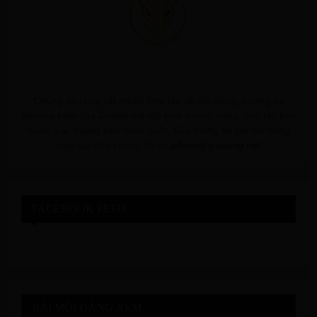
Chúng tôi cũng rất muốn hợp tác về nội dung, quảng bá
thương hiệu của Doanh nghiệp kinh doanh vàng, chế tác kim
hoàn, các trader trên toàn quốc. Gửi thông tin với nội dung
hợp tác cho chúng tôi tại
admin@giavang.net
FACEBOOK FEED
BÀI MỚI ĐÁNG XEM