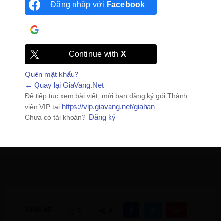
Đăng nhập với
Facebook
Đăng nhập với
Google
Continue with
X
Quên mật khẩu?
← Quay lại GiaVang.Net
Để tiếp tục xem bài viết, mời bạn đăng ký gói Thành
https://vip.giavang.net/giahan
viên VIP tại
Đăng ký
Chưa có tài khoản?
CHIA SẺ
0
0