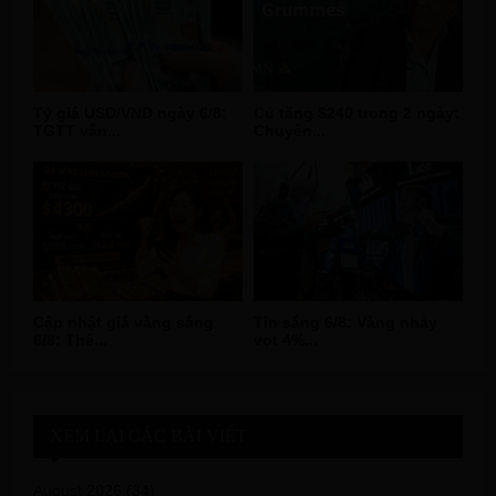
Tỷ giá USD/VND ngày 6/8:
Cú tăng $240 trong 2 ngày:
TGTT vẫn...
Chuyên...
Cập nhật giá vàng sáng
Tin sáng 6/8: Vàng nhảy
6/8: Thế...
vọt 4%...
XEM LẠI CÁC BÀI VIẾT
August 2026
(34)