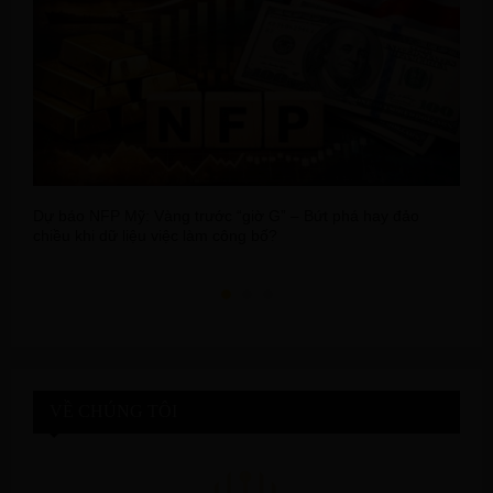
Dự báo NFP Mỹ: Vàng trước “giờ G” – Bứt phá hay đảo
G
chiều khi dữ liệu việc làm công bố?
g
VỀ CHÚNG TÔI