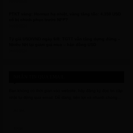
06/08/2026
PTKT vàng: Hormuz hạ nhiệt, vàng tăng tốc: 4.350 USD
có bị chinh phục trước NFP?
06/08/2026
Tỷ giá USD/VND ngày 6/8: TGTT vẫn tăng dựng đứng –
Nhiều NH lại giảm giá mua – bán đồng USD
06/08/2026
NHẬN TIN QUA EMAIL
Bạn không có thời gian vào website, hãy đăng ký đọc tin cập
nhật tự động qua email. Dễ dàng, tiện lợi và nhanh chóng...