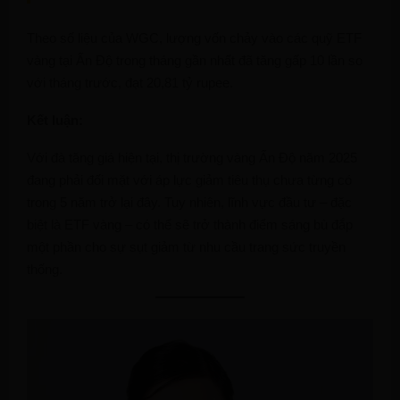
Theo số liệu của WGC, lượng vốn chảy vào các quỹ ETF
vàng tại Ấn Độ trong tháng gần nhất đã tăng gấp 10 lần so
với tháng trước, đạt 20,81 tỷ rupee.
Kết luận:
Với đà tăng giá hiện tại, thị trường vàng Ấn Độ năm 2025
đang phải đối mặt với áp lực giảm tiêu thụ chưa từng có
trong 5 năm trở lại đây. Tuy nhiên, lĩnh vực đầu tư – đặc
biệt là ETF vàng – có thể sẽ trở thành điểm sáng bù đắp
một phần cho sự sụt giảm từ nhu cầu trang sức truyền
thống.