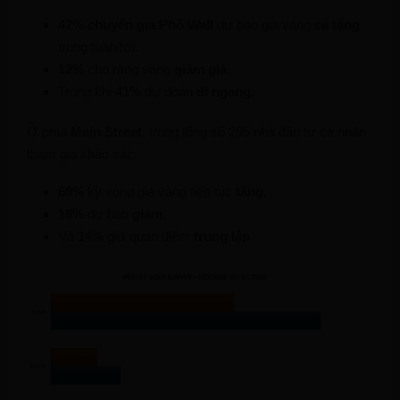
47% chuyên gia Phố Wall
dự báo giá vàng
sẽ tăng
trong tuần tới.
12%
cho rằng vàng
giảm giá
,
Trong khi
41%
dự đoán
đi ngang
.
Ở phía
Main Street
, trong tổng số 295 nhà đầu tư cá nhân
tham gia khảo sát:
69%
kỳ vọng giá vàng tiếp tục
tăng
,
18%
dự báo
giảm
,
Và
14%
giữ quan điểm
trung lập
.