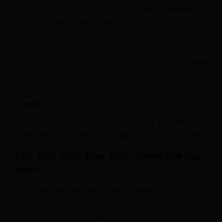
hiện khiến giá điều chỉnh xuống quanh
3.950 USD/ounce
,
trước khi
phục hồi trở lại trên 4.000 USD
vào cuối phiên
thứ Sáu.
Tại thời điểm ghi nhận, giá
vàng giao ngay đạt 4.008,57
USD/ounce
, tăng
0,8% trong ngày và 3,91% trong tuần
.
Phố Wall phân hóa, Main Street bớt lạc
quan
Theo
Khảo sát hàng tuần của Kitco News
, tâm lý giới
phân tích và nhà đầu tư đang chia rẽ rõ rệt sau khi vàng
chinh phục mốc lịch sử này: