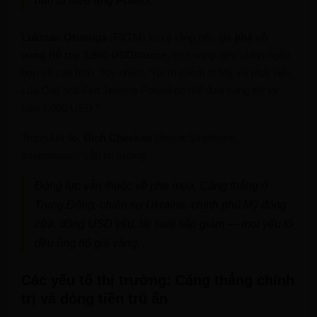
đâu là hiệu ứng FOMO.
Lukman Otunuga
(FXTM) lưu ý rằng nếu giá
phá vỡ
vùng hỗ trợ 3.950 USD/ounce
, khả năng điều chỉnh ngắn
hạn sẽ cao hơn. Tuy nhiên, “rủi ro chính trị Mỹ và phát biểu
của Chủ tịch Fed Jerome Powell có thể đưa vàng trở lại
trên 4.000 USD.”
Trong khi đó,
Rich Checkan
(Asset Strategies
International) vẫn tin tưởng:
Động lực vẫn thuộc về phe mua. Căng thẳng ở
Trung Đông, chiến sự Ukraine, chính phủ Mỹ đóng
cửa, đồng USD yếu, lãi suất sắp giảm — mọi yếu tố
đều ủng hộ giá vàng.
Các yếu tố thị trường: Căng thẳng chính
trị và dòng tiền trú ẩn