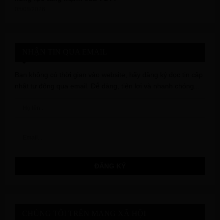
05/08/2026
NHẬN TIN QUA EMAIL
Bạn không có thời gian vào website, hãy đăng ký đọc tin cập
nhật tự động qua email. Dễ dàng, tiện lợi và nhanh chóng...
CHÚNG TÔI TRÊN MẠNG XÃ HỘI