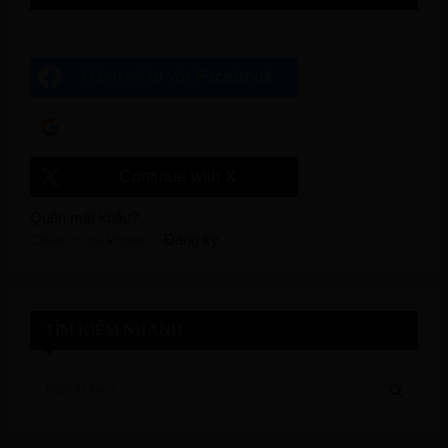
Đăng nhập với
Facebook
Đăng nhập với
Google
Continue with
X
Quên mật khẩu?
Đăng ký
Chưa có tài khoản?
TÌM KIẾM NHANH
S
e
a
S
r