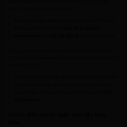
Adam Button
(Forexlive.com) nhận định đợt tăng này
“được ủ ấp trong suốt nhiều thập kỷ”:
Đây là sự khẳng định của vàng sau gần 20 năm bị
đánh giá thấp. Xu hướng
phi đô la hóa (de-
dollarization)
và
mất giá tiền tệ
là động lực chính.
Ông dự báo vàng có thể còn
một thập kỷ tăng trưởng
,
với
ngân hàng trung ương toàn cầu
đang gia tăng dự trữ
vàng thay vì USD.
Trung Quốc và Nga đã chọn vàng từ khi chiến tranh
Ukraine nổ ra. Nếu tỷ trọng vàng trong dự trữ toàn
cầu tiến gần tỷ trọng USD, giá có thể chạm
8.500
USD/ounce
.
Rủi ro điều chỉnh ngắn hạn vẫn hiện
hữu