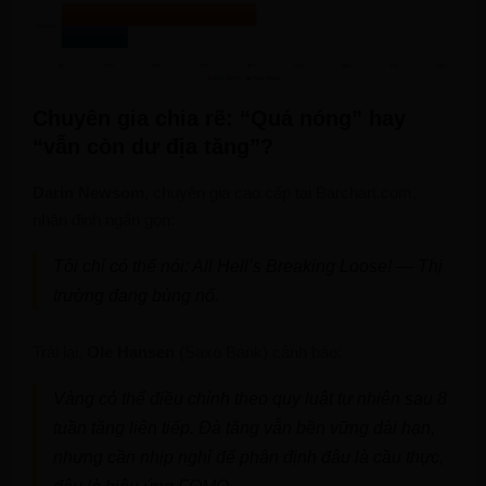
Chuyên gia chia rẽ: “Quá nóng” hay
“vẫn còn dư địa tăng”?
Darin Newsom
, chuyên gia cao cấp tại Barchart.com,
nhận định ngắn gọn:
Tôi chỉ có thể nói: All Hell’s Breaking Loose! — Thị
trường đang bùng nổ.
Trái lại,
Ole Hansen
(Saxo Bank) cảnh báo:
Vàng có thể điều chỉnh theo quy luật tự nhiên sau 8
tuần tăng liên tiếp. Đà tăng vẫn bền vững dài hạn,
nhưng cần nhịp nghỉ để phân định đâu là cầu thực,