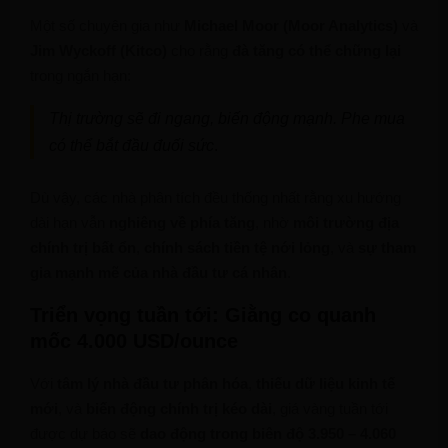
Một số chuyên gia như
Michael Moor (Moor Analytics)
và
Jim Wyckoff (Kitco)
cho rằng
đà tăng có thể chững lại
trong ngắn hạn:
Thị trường sẽ đi ngang, biến động mạnh. Phe mua
có thể bắt đầu đuối sức
.
Dù vậy, các nhà phân tích đều thống nhất rằng xu hướng
dài hạn vẫn
nghiêng về phía tăng
, nhờ
môi trường địa
chính trị bất ổn
,
chính sách tiền tệ nới lỏng
, và
sự tham
gia mạnh mẽ của nhà đầu tư cá nhân
.
Triển vọng tuần tới: Giằng co quanh
mốc 4.000 USD/ounce
Với
tâm lý nhà đầu tư phân hóa
,
thiếu dữ liệu kinh tế
mới
, và
biến động chính trị kéo dài
, giá vàng tuần tới
được dự báo sẽ
dao động trong biên độ 3.950 – 4.060