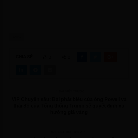
VANG
CHIA SẺ
0
0
BÀI VIẾT TRƯỚC
VIP Chuyên sâu: Bài phát biểu của ông Powell và
thái độ của Tổng thống Trump sẽ quyết định xu
hướng giá vàng
BÀI VIẾT TIẾP THEO