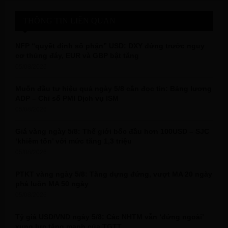
c
E
h
THÔNG TIN LIÊN QUAN
f
A
o
NFP “quyết định số phận” USD: DXY đứng trước nguy
r
R
cơ thủng đáy, EUR và GBP bật tăng
:
05/08/2026
C
Muốn đầu tư hiệu quả ngày 5/8 cần đọc tin: Bảng lương
H
ADP – Chỉ số PMI Dịch vụ ISM
05/08/2026
Giá vàng ngày 5/8: Thế giới bốc đầu hơn 100USD – SJC
‘khiêm tốn’ với mức tăng 1,3 triệu
05/08/2026
PTKT vàng ngày 5/8: Tăng dựng đứng, vượt MA 20 ngày
phá luôn MA 50 ngày
05/08/2026
Tỷ giá USD/VND ngày 5/8: Các NHTM vẫn ‘đứng ngoài’
xung lực tăng mạnh của TGTT