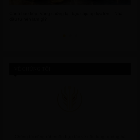
Cảnh báo kép: Vàng chững lại, bạc chịu áp lực lớn – Nhà
T
đầu tư nên làm gì?
đ
VỀ CHÚNG TÔI
Chúng tôi cũng rất muốn hợp tác về nội dung, quảng bá