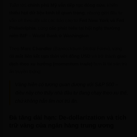
Tuần tới,
chính phủ Mỹ vẫn tiếp tục đóng cửa
, khiến
thiếu hụt dữ liệu kinh tế quan trọng
, nhưng giới đầu tư
vẫn sẽ theo dõi sát các báo cáo từ
Fed New York và Fed
Philadelphia
, cùng
các phát biểu tại hội nghị thường
niên IMF – World Bank ở Washington
.
Theo
Marc Chandler
(Bannockburn Global Forex), vàng
đã
mất liên kết tạm thời với đồng USD
và trở thành
giao
dịch theo xu hướng (momentum trade)
hơn là tài sản trú
ẩn truyền thống:
Vàng hiện có tương quan dương với S&P 500 –
điều này cho thấy nhà đầu tư đang chạy theo xu thế,
chứ không hẳn tìm nơi trú ẩn.
Đà tăng dài hạn: De-dollarization và tích
trữ vàng của ngân hàng trung ương