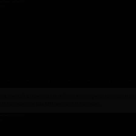
ng lượng tiếp đà tăng sau khi nhảy vọt 3% trong ngày hôm qua. Hiện
2,6USD/thùng còn
dầu WTI
neo tại 59,5USD/thùng.