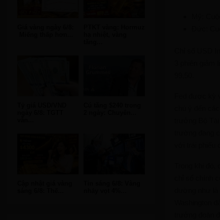
Mỹ: Cuộc
Giá vàng ngày 6/8:
PTKT vàng: Hormuz
Đức: Cu
Miếng thấp hơn...
hạ nhiệt, vàng
tăng...
Chỉ số USD In
3 phiên giảm 
99,50.
Fed được kỳ v
Tỷ giá USD/VND
Cú tăng $240 trong
chú ý đến các
ngày 6/8: TGTT
2 ngày: Chuyên...
trưởng Bộ Tài
vẫn...
trường đang c
với trái phiế
Trong khi đó,
chỉ số chính 
Cập nhật giá vàng
Tin sáng 6/8: Vàng
dường như là 
sáng 6/8: Thế...
nhảy vọt 4%...
Washington đã
trưởng đoàn đ