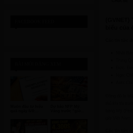
CHIA SẺ
(GVNET) T
FACEBOOK FEED
biểu của 
Các tin tức 
Nhật Bản
Trung Qu
BÀI MỚI ĐÁNG XEM
Đức: Đơn
Nga: Chỉ
Anh: Chỉ
Đồng đô la Mỹ
thủ khi thị t
Muốn đầu tư hiệu
Dự báo NFP Mỹ:
bang Mỹ (Fed)
quả ngày 6/8:...
Vàng trước “giờ...
giờ Việt Nam.
Các tin tức q