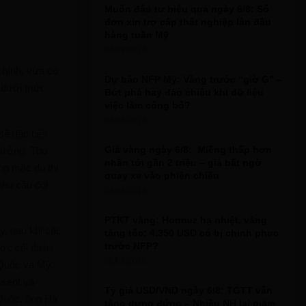
Muốn đầu tư hiệu quả ngày 6/8: Số
r
R
đơn xin trợ cấp thất nghiệp lần đầu
:
hàng tuần Mỹ
C
06/08/2026
H
chính, vừa có
Dự báo NFP Mỹ: Vàng trước “giờ G” –
ẹp dưới mức
Bứt phá hay đảo chiều khi dữ liệu
việc làm công bố?
06/08/2026
sẽ đặc biệt
Giá vàng ngày 6/8: Miếng thấp hơn
trưởng. Thứ
nhẫn tới gần 2 triệu – giá bất ngờ
ng mặc dù thị
quay xe vào phiên chiều
nhu cầu đối
06/08/2026
PTKT vàng: Hormuz hạ nhiệt, vàng
y, sau khi các
tăng tốc: 4.350 USD có bị chinh phục
trước NFP?
ợc cải thiện
06/08/2026
 Quốc và Mỹ.
ssent và
Tỷ giá USD/VND ngày 6/8: TGTT vẫn
Quốc, ông Hà
tăng dựng đứng – Nhiều NH lại giảm