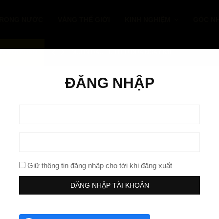
TRONG NƯỚC
VÀNG THẾ GIỚI
KINH NGHIỆM
GÓC NH
IN MỚI NHẬN
MUỐN ĐẦU TƯ HIỆU QUẢ NGÀY 6/8:…
ĐĂNG NHẬP
Giữ thông tin đăng nhập cho tới khi đăng xuất