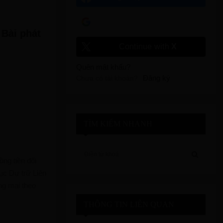
Đăng nhập với
Google
 Bài phát
Continue with
X
Quên mật khẩu?
Đăng ký
Chưa có tài khoản?
TÌM KIẾM NHANH
S
e
ng tiền đối
a
ục Dự trữ Liên
S
r
ng mai theo
c
E
h
THÔNG TIN LIÊN QUAN
f
A
o