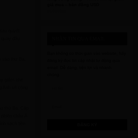
giá mua – bán đồng USD
06/08/2026
sau quyết
ã quay đầu
NHẬN TIN QUA EMAIL
Bạn không có thời gian vào website, hãy
 vào thứ Ba.
đăng ký đọc tin cập nhật tự động qua
email. Dễ dàng, tiện lợi và nhanh
chóng...
này giảm nhẹ
g Anh sẽ công
ào thứ Ba. Cặp
g phiên châu Á
nh sách tiền