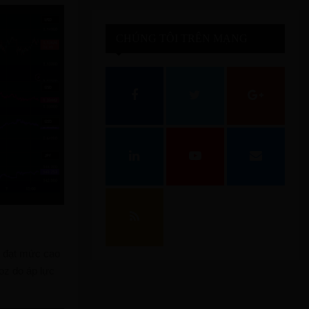
CHÚNG TÔI TRÊN MẠNG
XÃ HỘI
, đạt mức cao
oz do áp lực