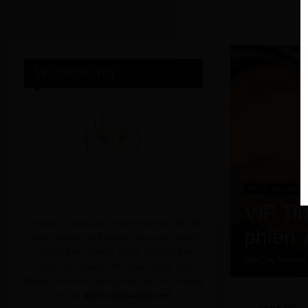
VỀ CHÚNG TÔI
Tin tức thị trường 
VIP Ti
Chúng tôi cũng rất muốn hợp tác về nội
phiên 
dung, quảng bá thương hiệu của Doanh
nghiệp kinh doanh vàng, chế tác kim
bởi
Chu Phuong
hoàn, các trader trên toàn quốc. Gửi
thông tin với nội dung hợp tác cho chúng
tôi tại
admin@giavang.net