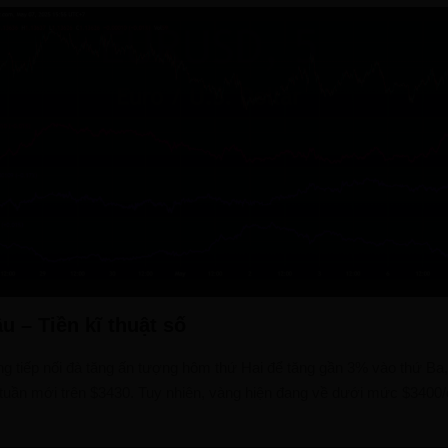
u – Tiền kĩ thuật số
ng tiếp nối đà tăng ấn tượng hôm thứ Hai để tăng gần 3% vào thứ Ba
i tuần mới trên $3430. Tuy nhiên, vàng hiện đang về dưới mức $3400/