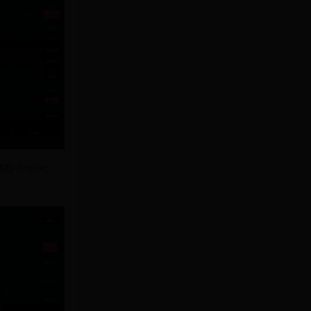
USD
ở mức