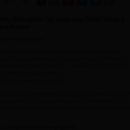
0
0
iêu điểm phiên 7/5: Cuộc họp FOMC tháng 5 –
ông Powell
được công bố sáng 7/5
: Chỉ số PMI dịch vụ tháng 4 đạt 52,4 – cao hơn dự báo là 52,2.
ốc: Tỷ lệ dự trữ bắt buộc đạt 9% – giảm so với mức 9,5% trước đó.
 hàng nhà máy tháng 3 đạt 3,6% – cao hơn nhiều dự báo là 1,4%.
 số PMI dịch vụ tháng 4 đạt 50,1.
 số PMI xây dựng tháng 4 đạt 46,6.
 (USD) đang gặp khó khăn trong việc duy trì sự ổn định so với các đồ
rường chuyển sự chú ý sang các thông báo về chính sách tiền tệ của C
 và cuộc họp báo của Chủ tịch Fed, ông Jerome Powell vào rạng sá
uan trọng cần theo dõi trong ngày 7/5