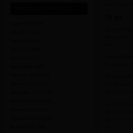
Lập Phong, tạ
XEM LẠI CÁC BÀI VIẾT
Tỷ 
August 2026
(34)
Tỷ giá
AUD/
July 2026
(185)
định hạ tỷ lệ
June 2026
(183)
giảm.
May 2026
(168)
Cặp
EUR/US
April 2026
(171)
Trong phiên c
March 2026
(192)
February 2026
(123)
Tỷ giá
GBP/
January 2026
(180)
vào đầu ngày
bố các quyết 
December 2025
(224)
November 2025
(225)
Sau khi mất g
October 2025
(234)
tiền này bật t
September 2025
(207)
ngày thứ Năm,
tệ.
August 2025
(208)