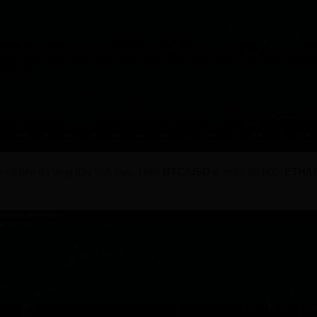
n số tiếp đà tăng đầy tích cực. Hiện
BTC/USD
ở mức 96.800.
ETH/