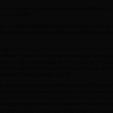
 họp tháng 5 của Ngân hàng trung ương Mỹ – Quyết định lãi suất.
ộc họp báo FOMC.
dex, theo dõi hiệu suất của đồng USD so với rổ gồm sáu loại tiền tệ 
liên tiếp. Vào đầu ngày thứ Tư, chỉ số này dao động trong biên độ h
ọng rộng rãi sẽ giữ nguyên lãi suất ở mức 4,25%-4,5%. Giới đầu tư 
 bình luận của ông Powell liên quan đến triển vọng lạm phát và tăng 
 chính Mỹ, ông Michael Faulkender, cho biết vào cuối ngày thứ Ba rằ
ăng thẳng và có những lo ngại về sự ổn định kinh tế của Mỹ, nhưng 
u chính phủ Mỹ và đồng USD vẫn ở mức cao.
 các hợp đồng tương lai chứng khoán Mỹ tăng khoảng 0,4% trong ngà
của Phố Wall giảm mạnh vào ngày thứ Ba. Tâm lý chấp nhận rủi ro đư
kết quả của việc xác nhận cuộc gặp chính thức đầu tiên giữa Trung
 thông báo vào cuối ngày thứ Ba rằng Bộ trưởng Tài chính Scott Be
àm phán thương mại Jamieson Greer sẽ gặp Ủy viên kinh tế Trung 