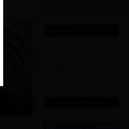
ĐĂNG NHẬP
Giữ thông tin đăng nhập cho tới khi
trong
đăng xuất
Đăng nhập với
Facebook