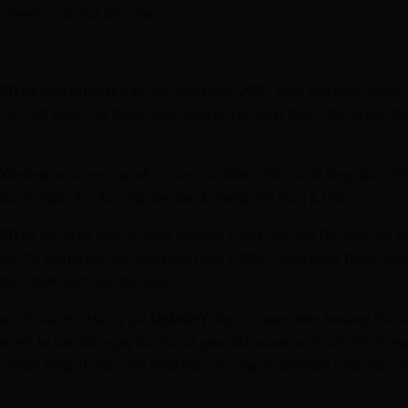
i Geneva vào thứ Bảy này.
giá
USD
đã tăng lên mức cao mới trong năm 2025, vượt qua mốc 0,6500 
 dự trữ bắt buộc của Ngân hàng trung ương Trung Quốc nhưng hiện đ
D
hưởng lợi từ sự suy yếu chung của đồng USD và đã tăng gần 0,5%
hâu Âu ngày thứ Tư, cặp tiền này đi ngang trên mức 1,1350.
USD
đã lấy lại đà tăng và vượt ngưỡng 1,3400 vào thứ Ba. Cặp tiền 
 thứ Tư nhưng vẫn giữ vững trên mức 1,3350. Ngân hàng Trung ươn
định chính sách vào thứ Năm.
ần 1% vào thứ Hai, tỷ giá
USD/JPY
tiếp tục giảm thêm khoảng 1% v
ăng trở lại vào đầu ngày thứ Tư và giao dịch quanh mốc 143,00. Tron
 Ngân hàng Trung ương Nhật Bản sẽ công bố Biên bản cuộc họp chí