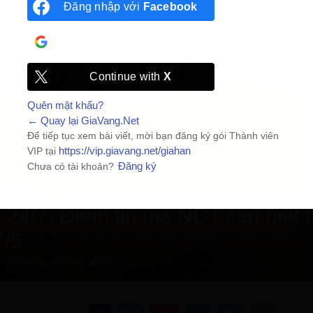
Đăng nhập với
Facebook
Đăng nhập với
Google
Continue with
X
Quên mật khẩu?
← Quay lại GiaVang.Net
Để tiếp tục xem bài viết, mời bạn đăng ký gói Thành viên
https://vip.giavang.net/giahan
VIP tại
Đăng ký
Chưa có tài khoản?
24/7
n 24/7: Điểm tin mà NĐT cần biết 
7/5
07/05/2025
0
369