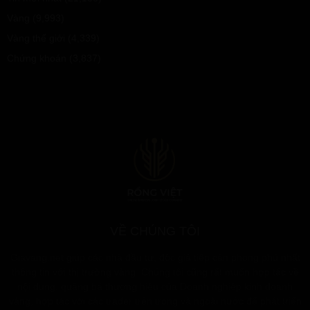
Vàng
(9,993)
Vàng thế giới
(4,339)
Chứng khoán
(3,837)
VỀ CHÚNG TÔI
Giavang.net giúp các nhà đầu tư, độc giả tiếp cận phong phú nhất
thông tin với thị trường vàng. Chúng tôi cũng rất muốn hợp tác về
nội dung, quảng bá thương hiệu của Doanh nghiệp kinh doanh
vàng, hợp tác với các trader trên trong và ngoài nước để phát triển