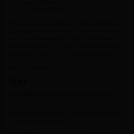
Canada: GDP tháng 5 – 6.
Nga: GDP hàng tháng.
Fed được kỳ vọng rộng rãi sẽ giữ nguyên chính sách sau
cuộc họp chính sách vào tháng 7. Các nhà đầu tư sẽ xem
xét kỹ lưỡng những thay đổi trong tuyên bố chính sách và
bình luận của Chủ tịch Fed Jerome Powell trong cuộc họp
báo sau cuộc họp để xem liệu ngân hàng trung ương Hoa
Kỳ có ý định hạ lãi suất chính sách nhiều lần trước khi kết
thúc năm hay không.
Tỷ giá
Cặp
AUD/USD
giảm và hiện đang ổn định quanh mức
0,650.
EUR/USD
tăng lên 1,083 khi các dữ liệu lạm phát châu Âu
có đôi chút cao hơn kì vọng.
Cặp
GBP/USD
giằng co quanh ngưỡng 1,2842. Ngày mai,