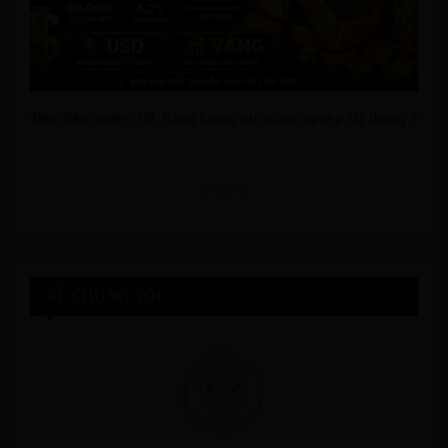
Tiêu điểm phiên 7/8: Bảng lương phi nông nghiệp Mỹ tháng 7
M
n
VỀ CHÚNG TÔI