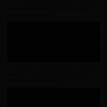
Lợi suất Trái phiếu chính phủ Mỹ đi xuống. Nhà đầu tư tiếp
tục đặt cược vào vàng khi họ tin tưởng vào khả năng Fed
hạ lãi suất trong tháng 9 tới.
Thị trường tiền kĩ thuật chững lại đà giảm chờ quyết định
chính sách của FOMC.
BTC/USD
quanh vùng 66.600.
ETH/USD
thì dao động quanh 3300.