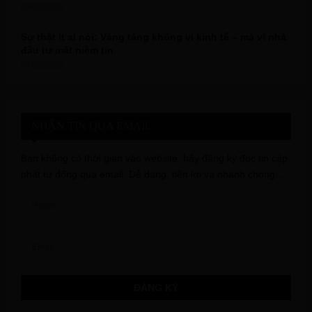
08/08/2026
Sự thật ít ai nói: Vàng tăng không vì kinh tế – mà vì nhà
đầu tư mất niềm tin
07/08/2026
NHẬN TIN QUA EMAIL
Bạn không có thời gian vào website, hãy đăng ký đọc tin cập
nhật tự động qua email. Dễ dàng, tiện lợi và nhanh chóng...