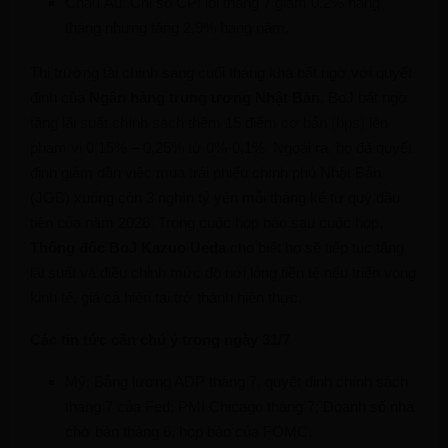
Châu Âu: Chỉ số CPI lõi tháng 7 giảm 0,2% hàng
tháng nhưng tăng 2,9% hàng năm.
Thị trường tài chính sáng cuối tháng khá bất ngờ với quyết
định của
Ngân hàng trung ương Nhật Bản
. BoJ bất ngờ
tăng lãi suất chính sách thêm 15 điểm cơ bản (bps) lên
phạm vi 0,15% – 0,25% từ 0%-0,1%. Ngoài ra, họ đã quyết
định giảm dần việc mua trái phiếu chính phủ Nhật Bản
(JGB) xuống còn 3 nghìn tỷ yên mỗi tháng kể từ quý đầu
tiên của năm 2026. Trong cuộc họp báo sau cuộc họp,
Thống đốc BoJ Kazuo Ueda
cho biết họ sẽ tiếp tục tăng
lãi suất và điều chỉnh mức độ nới lỏng tiền tệ nếu triển vọng
kinh tế, giá cả hiện tại trở thành hiện thực.
Các tin tức cần chú ý trong ngày 31/7
Mỹ: Bảng lương ADP tháng 7, quyết định chính sách
tháng 7 của Fed; PMI Chicago tháng 7; Doanh số nhà
chờ bán tháng 6, họp báo của FOMC.