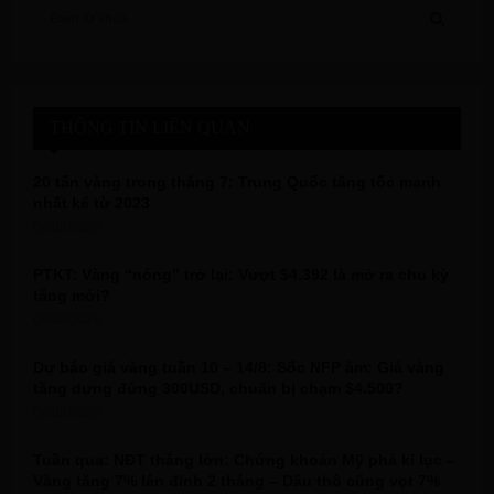
S
e
a
S
r
c
E
h
THÔNG TIN LIÊN QUAN
f
A
o
20 tấn vàng trong tháng 7: Trung Quốc tăng tốc mạnh
r
R
nhất kể từ 2023
:
08/08/2026
C
PTKT: Vàng “nóng” trở lại: Vượt $4.392 là mở ra chu kỳ
H
tăng mới?
08/08/2026
Dự báo giá vàng tuần 10 – 14/8: Sốc NFP âm: Giá vàng
tăng dựng đứng 300USD, chuẩn bị chạm $4.500?
08/08/2026
Tuần qua: NĐT thắng lớn: Chứng khoán Mỹ phá kỉ lục –
Vàng tăng 7% lên đỉnh 2 tháng – Dầu thô cũng vọt 7%