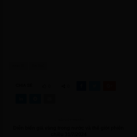
KINH TẾ
TIN TỨC
CHIA SẺ
0
0
BÀI VIẾT TRƯỚC
Diễn biến giá vàng trong nước và thế giới phiên
chiều 31/7/2024