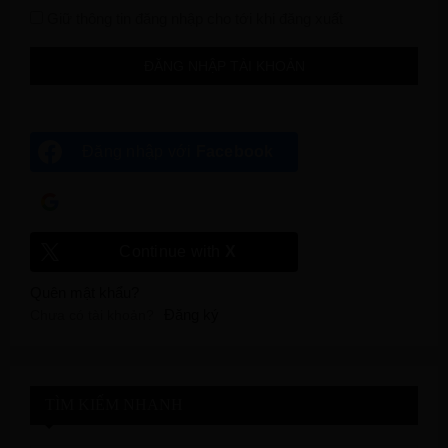
Giữ thông tin đăng nhập cho tới khi đăng xuất
Đăng nhập với
Facebook
Đăng nhập với
Google
Continue with
X
Quên mật khẩu?
Đăng ký
Chưa có tài khoản?
TÌM KIẾM NHANH