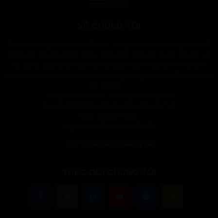
VỀ CHÚNG TÔI
Giavang.net giúp các nhà đầu tư, độc giả tiếp cận phong phú nhất
thông tin với thị trường vàng. Chúng tôi cũng rất muốn hợp tác về
nội dung, quảng bá thương hiệu của Doanh nghiệp kinh doanh
vàng, hợp tác với các trader trên trong và ngoài nước để phát triển
thị trường…
Công ty CP Dịch vụ Trực tuyến Rồng Việt
Địa chỉ: 20/27 Thái Thịnh, Đống Đa, Hà Nội
MST: 0102573641
Ngày hoạt động: 24/03/2008
Liên hệ:
lienhe@giavang.net
THEO DÕI CHÚNG TÔI