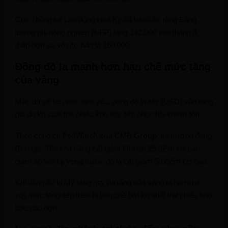
Cục Thống kê Lao động Hoa Kỳ đã báo cáo rằng Bảng
lương phi nông nghiệp (NFP) tăng 142.000 vào tháng 8,
thấp hơn so với dự báo là 160.000.
Đồng đô la mạnh hơn hạn chế mức tăng
của vàng
Mặc dù số liệu việc làm yếu, đồng đô la Mỹ (USD) vẫn tăng
giá do lợi suất trái phiếu kho bạc Mỹ phục hồi khiêm tốn.
Theo công cụ
FedWatch của CME Group
, thị trường đang
định giá 70% khả năng cắt giảm lãi suất 25 điểm cơ bản,
giảm so với kỳ vọng trước đó là cắt giảm 50 điểm cơ bản.
Khi đồng đô la Mỹ tăng giá, đà tăng của vàng bị hạn chế,
với mức tăng tiếp theo bị hạn chế bởi lợi suất trái phiếu kho
bạc cao hơn.