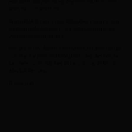
mức $2471,9/oz, với các ngưỡng hỗ trợ sâu hơn ở mức
$2451,91/oz và $2432,19/oz.
Đường EMA 50 ngày ở mức $2503,33/oz kháng cự, trong
khi đường EMA 200 ngày ở mức $2493,61 cũng là một
vùng nền giá đáng quan tâm.
Việc phá vỡ mốc $2500 có thể báo hiệu xu hướng tăng giá
của vàng. Tuy nhiên, nếu không thành công, tạm thời phe
bán chiếm ưu thế. Hãy theo dõi các mức này để biết các
động thái tiềm năng.
Giavang.net