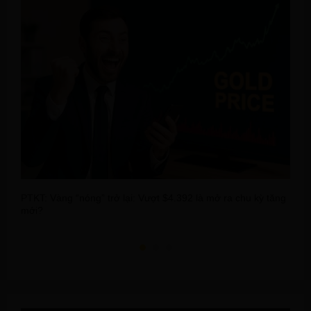
PTKT: Vàng “nóng” trở lại: Vượt $4.392 là mở ra chu kỳ tăng
D
mới?
d