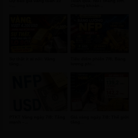
Dự báo giá vàng tuần 10
Tuần qua: NĐT thắng lớn:
–...
Chứng khoán...
Sự thật ít ai nói: Vàng
Tiêu điểm phiên 7/8: Bảng
tăng...
lương phi...
PTKT Vàng ngày 7/8: Tăng
Giá vàng ngày 7/8: Thế giới
mạnh –...
tăng...