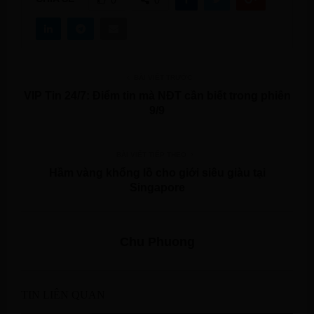
0
0
BÀI VIẾT TRƯỚC
VIP Tin 24/7: Điểm tin mà NĐT cần biết trong phiên
9/9
BÀI VIẾT TIẾP THEO
Hầm vàng khổng lồ cho giới siêu giàu tại
Singapore
Chu Phuong
TIN LIÊN QUAN