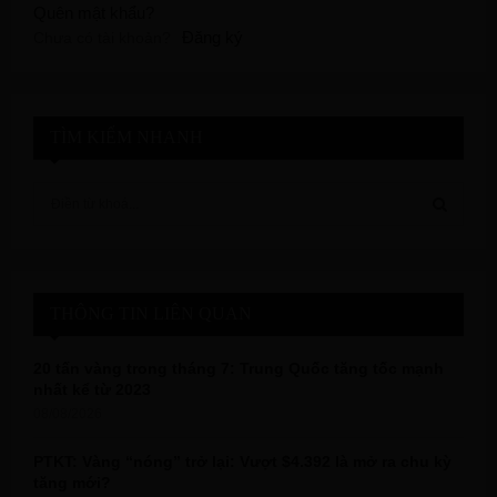
Quên mật khẩu?
Đăng ký
Chưa có tài khoản?
TÌM KIẾM NHANH
S
e
a
S
r
c
E
h
THÔNG TIN LIÊN QUAN
f
A
o
20 tấn vàng trong tháng 7: Trung Quốc tăng tốc mạnh
r
R
nhất kể từ 2023
:
08/08/2026
C
PTKT: Vàng “nóng” trở lại: Vượt $4.392 là mở ra chu kỳ
H
tăng mới?