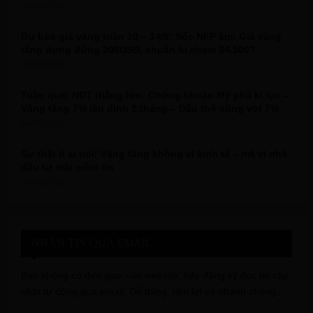
08/08/2026
Dự báo giá vàng tuần 10 – 14/8: Sốc NFP âm: Giá vàng
tăng dựng đứng 300USD, chuẩn bị chạm $4.500?
08/08/2026
Tuần qua: NĐT thắng lớn: Chứng khoán Mỹ phá kỉ lục –
Vàng tăng 7% lên đỉnh 2 tháng – Dầu thô cũng vọt 7%
08/08/2026
Sự thật ít ai nói: Vàng tăng không vì kinh tế – mà vì nhà
đầu tư mất niềm tin
07/08/2026
NHẬN TIN QUA EMAIL
Bạn không có thời gian vào website, hãy đăng ký đọc tin cập
nhật tự động qua email. Dễ dàng, tiện lợi và nhanh chóng...