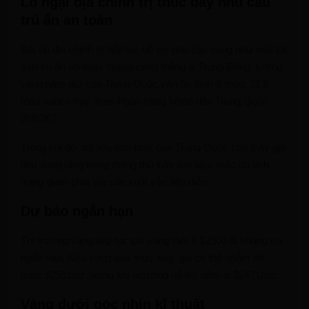
Lo ngại địa chính trị thúc đẩy nhu cầu
trú ẩn an toàn
Bất ổn địa chính trị tiếp tục hỗ trợ nhu cầu vàng như một tài
sản trú ẩn an toàn. Ngoài căng thẳng ở Trung Đông, lượng
vàng nắm giữ của Trung Quốc vẫn ổn định ở mức 72,8
triệu ounce troy, theo Ngân hàng Nhân dân Trung Quốc
(PBOC).
Trong khi đó, dữ liệu lạm phát của Trung Quốc cho thấy giá
tiêu dùng tăng trong tháng thứ bảy liên tiếp, mặc dù tình
trạng giảm phát giá sản xuất vẫn tiếp diễn.
Dự báo ngắn hạn
Thị trường vàng tiếp tục coi vùng tâm lí $2500 là kháng cự
ngắn hạn. Nếu vượt qua mức này, giá có thể nhắm tới
mức $2511/oz, trong khi ngưỡng hỗ trợ nằm ở $2471/oz.
Vàng dưới góc nhìn kĩ thuật