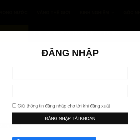
TRONG NƯỚC
VÀNG THẾ GIỚI
KINH NGHIỆM
GÓC NH
IN MỚI NHẬN
20 TẤN VÀNG TRONG THÁNG 7: TRUNG…
ĐĂNG NHẬP
Giữ thông tin đăng nhập cho tới khi đăng xuất
âu thị trường
uyên sâu: Tin tức/sự kiện kinh tế 