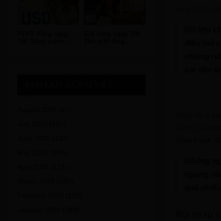
vọng trước đó
Dữ liệu c
PTKT Vàng ngày
Giá vàng ngày 7/8:
7/8: Tăng mạnh –...
Thế giới tăng...
điều mà c
những năm
lực tiền 
XEM LẠI CÁC BÀI VIẾT
August 2026
(47)
Đồng đô la gi
July 2026
(185)
vẫn rất thận t
June 2026
(183)
Sean Lusk
, 
May 2026
(168)
Những ngà
April 2026
(171)
ngang vào
March 2026
(192)
quá nhiều
February 2026
(123)
January 2026
(180)
Rủi ro từ