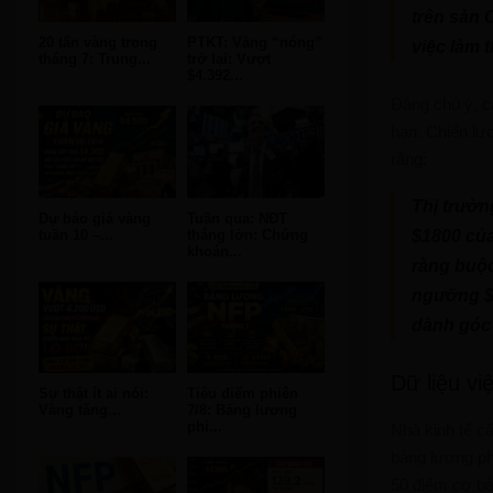
trên sàn 
20 tấn vàng trong
PTKT: Vàng “nóng”
việc làm 
tháng 7: Trung...
trở lại: Vượt
$4.392...
Đáng chú ý, c
hạn. Chiến lượ
rằng:
Thị trườn
Dự báo giá vàng
Tuần qua: NĐT
tuần 10 –...
thắng lớn: Chứng
$1800 của
khoán...
ràng buộc
ngưỡng $1
dành góc 
Dữ liệu vi
Sự thật ít ai nói:
Tiêu điểm phiên
Vàng tăng...
7/8: Bảng lương
phi...
Nhà kinh tế c
bảng lương phi
50 điểm cơ bả