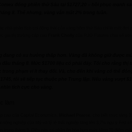
Comex đóng phiên thứ Sáu tại $1727,20 – hồi phục mạnh s
tháng 8. Thế nhưng, vàng vẫn mất 2% trong tuần.
ác nhà phân tích coi động thái của vàng hôm thứ Sáu chỉ là một đợt 
c gia thị trường cấp cao
Frank Cholly
của RJO Futures chia sẻ với
g đang có xu hướng thấp hơn. Vàng đã không giữ được mứ
 đầu tháng 8. Mức $1700 liệu có phải đáy. Tôi cho rằng thị 
 trong phạm vi ít thay đổi. Và, cho đến khi vàng có thể đón
745, tôi sẽ tiếp tục thuộc phe Trung lập. Nếu vàng vượt $17
nhìn tích cực cho vàng.
ệc làm
ấp cao của Capital Economics,
Michael Pearce
, cho biết mức tăng 3
 nông nghiệp của Mỹ và tỷ lệ thất nghiệp tăng lên 3,7% ngụ ý Fed sẽ
n trong tháng 9. Điều này có phần ôn hòa hơn mức tăng 75 điểm mà t