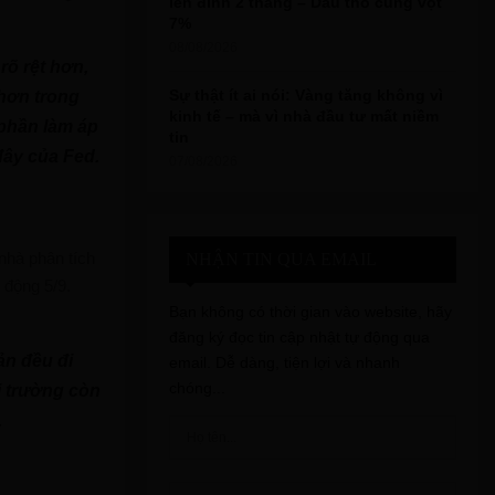
lên đỉnh 2 tháng – Dầu thô cũng vọt
7%
08/08/2026
rõ rệt hơn,
Sự thật ít ai nói: Vàng tăng không vì
 hơn trong
kinh tế – mà vì nhà đầu tư mất niềm
 phần làm áp
tin
đây của Fed.
07/08/2026
nhà phân tích
NHẬN TIN QUA EMAIL
o động 5/9.
Bạn không có thời gian vào website, hãy
đăng ký đọc tin cập nhật tự động qua
ản đều đi
email. Dễ dàng, tiện lợi và nhanh
chóng...
ị trường còn
.