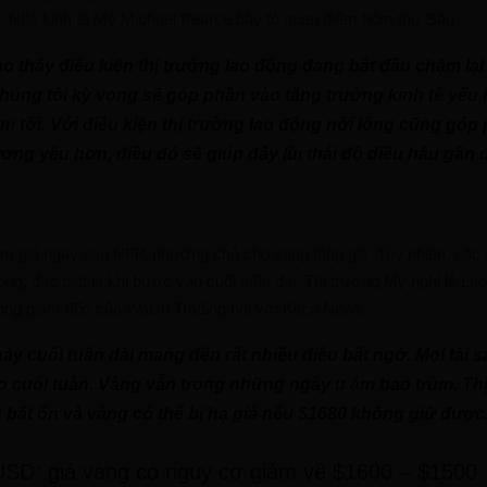
. Nhà kinh tế Mỹ Michael Pearce bày tỏ quan điểm hôm thứ Sáu:
ho thấy điều kiện thị trường lao động đang bắt đầu chậm lại 
húng tôi kỳ vọng sẽ góp phần vào tăng trưởng kinh tế yếu
 tới. Với điều kiện thị trường lao động nới lỏng cũng góp
lương yếu hơn, điều đó sẽ giúp đẩy lùi thái độ diều hâu gần 
ảm giá ngay sau NFP, nhường chỗ cho vàng tăng giá. Tuy nhiên, các 
rọng, đặc biệt là khi bước vào cuối tuần dài. Thị trường Mỹ nghỉ lễ La
đồng giám đốc của Walsh Trading nói với Kitco News.
y cuối tuần dài mang đến rất nhiều điều bất ngờ. Mọi tài s
 cuối tuần. Vàng vẫn trong những ngày u ám bao trùm. Th
 bất ổn và vàng có thể bị hạ giá nếu $1680 không giữ được
 USD: giá vàng có nguy cơ giảm về $1600 – $1500