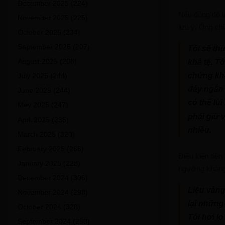
December 2025
(224)
Nếu đồng đô l
November 2025
(225)
lưu ý. Ông chi
October 2025
(234)
September 2025
(207)
Tôi sẽ th
August 2025
(208)
khá tệ. Tô
chứng kho
July 2025
(244)
đáy ngắn 
June 2025
(244)
có thể lù
May 2025
(247)
phải giữ 
April 2025
(235)
nhiều.
March 2025
(320)
February 2025
(266)
Điều kiện tiên
January 2025
(228)
ngưỡng kháng
December 2024
(306)
Liệu vàng
November 2024
(298)
lại những
October 2024
(328)
Tôi hơi l
September 2024
(258)