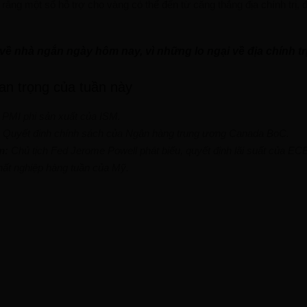
rằng một số hỗ trợ cho vàng có thể đến từ căng thẳng địa chính trị, đ
về nhà ngắn ngày hôm nay, vì những lo ngại về địa chính trị
an trọng của tuần này
:
PMI phi sản xuất của ISM.
Quyết định chính sách của Ngân hàng trung ương Canada BoC.
m:
Chủ tịch Fed Jerome Powell phát biểu, quyết định lãi suất của ECB
thất nghiệp hàng tuần của Mỹ.