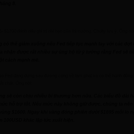
háng 8.
 $1700 đánh dấu giá trị dài hạn của thị trường, Cholly lưu ý. Ông nói
g có thể giảm xuống nếu Fed tiếp tục mạnh tay với các đợt t
a nhận được rất nhiều sự ủng hộ từ ý tưởng rằng Fed sẽ tiế
một cách mạnh mẽ.
áo Fed đang đứng sau đường cong về lạm phát và có thể hành độn
hắt chặt. Ông nói:
ng sẽ còn chịu nhiều bi thương hơn nữa. Các biểu đồ dài h
mức hỗ trợ tốt. Nếu mức này không giữ được, chúng ta nên
vùng $1600. Ngay khi vàng đóng phiên dưới $1695 mối lo n
 100USD khác lập tức xuất hiện.