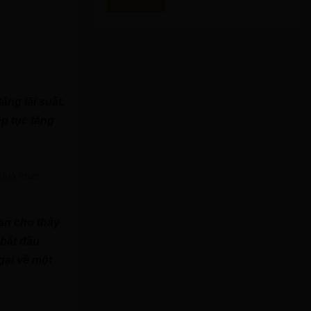
:
ăng lãi suất.
p tục tăng
g quá mức
ạn cho thấy
 bắt đầu
gại về một