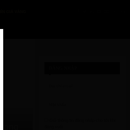
ÌN GIÁ VÀNG
PTKT: VÀNG “NÓNG” TRỞ LẠI: VƯỢT $4.39
ĐĂNG NHẬP
Giữ thông tin đăng nhập cho tới khi
trọng
đăng xuất