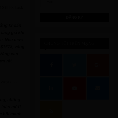
ề $1550, Lusk
chứng khoán
 tăng giá khi
ảm. Nếu mức
CHÚNG TÔI TRÊN MẠNG
 $1678, vàng
. Vàng cần
XÃ HỘI
ơn rất
ý vượt qua
ông, chống
n toàn mới?
ục hồi mạnh