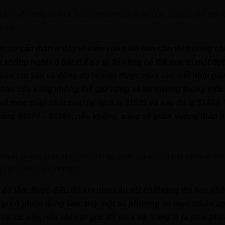
a Mỹ vẫn tăng và mức $1680 chính thức bị hạ gục, vàng có thể rời v
a sẻ:
ực sự cẩn thận ở đây vì triển vọng dài hạn cho thị trường 
i không nghĩ có bất kì lí do gì để vàng có thể duy trì một đợt
án sụt sâu và đồng đô la luôn được mua vào mỗi nhịp gi
hạn của vàng không thể giữ vững và thị trường thủng mốc
i về mức thấp nhất của đại dịch là $1625 và sau đó là $1484
vùng $1670 – $1680; nếu không, vàng sẽ giảm xuống thấp h
 quyết để ông Lusk chuyển sang lạc quan đối với vàng là kim loại qu
 cự $1800. Ông nói thêm:
 có làm được điều đó khi nhu cầu vật chất tăng lên hay kh
 gì cổ phiếu đang làm, hay một số phương án mua trú ẩn a
o sợ lúc này, nếu nhìn từ góc độ mùa vụ. Vàng lẽ ra phải ph