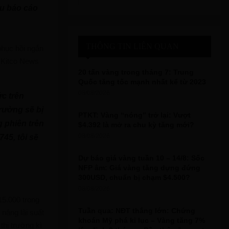
e
au báo cáo
a
S
r
c
E
h
THÔNG TIN LIÊN QUAN
phục hồi ngắn
f
A
 Kitco News
o
20 tấn vàng trong tháng 7: Trung
r
R
Quốc tăng tốc mạnh nhất kể từ 2023
:
08/08/2026
c trên
C
trường sẽ bị
PTKT: Vàng “nóng” trở lại: Vượt
H
g phiên trên
$4.392 là mở ra chu kỳ tăng mới?
08/08/2026
45, tôi sẽ
Dự báo giá vàng tuần 10 – 14/8: Sốc
NFP âm: Giá vàng tăng dựng đứng
300USD, chuẩn bị chạm $4.500?
08/08/2026
15.000 trong
Tuần qua: NĐT thắng lớn: Chứng
 nâng lãi suất
khoán Mỹ phá kỉ lục – Vàng tăng 7%
hị trường kì