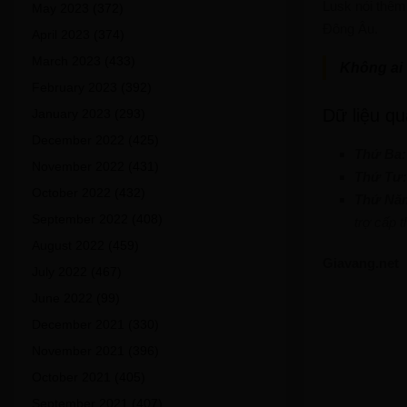
Lusk nói thêm 
May 2023
(372)
Đông Âu.
April 2023
(374)
March 2023
(433)
Không ai 
February 2023
(392)
Dữ liệu qu
January 2023
(293)
December 2022
(425)
Thứ Ba
November 2022
(431)
Thứ Tư:
October 2022
(432)
Thứ Nă
September 2022
(408)
trợ cấp 
August 2022
(459)
Giavang.net
July 2022
(467)
June 2022
(99)
December 2021
(330)
November 2021
(396)
October 2021
(405)
September 2021
(407)