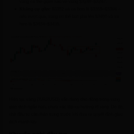
vàng có thể giảm sâu về vùng $3248–$3247.
Kháng cự gần:
$3352 và xa hơn là $3365–$3366 –
nếu vượt qua, vàng có thể bứt phá lên $3400 và xa
hơn là $3434–$3435.
Hiện tại, vàng (XAU/USD) vẫn đang dao động trong vùng
giao dịch ngắn hạn, chưa xác lập xu hướng rõ ràng. Do đó,
nhà đầu tư cần thận trọng trước khi đưa ra quyết định giao
dịch mạnh tay.