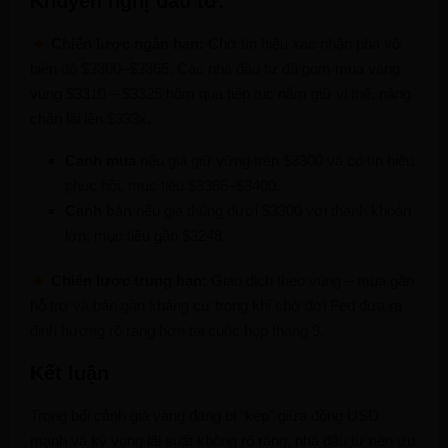
Khuyến nghị đầu tư:
Chiến lược ngắn hạn:
Chờ tín hiệu xác nhận phá vỡ
biên độ $3300–$3365. Các nhà đầu tư đã gom mua vàng
vùng $3310 – $3325 hôm qua tiếp tục nắm giữ vị thế, nâng
chặn lãi lên $333x.
Canh mua
nếu giá giữ vững trên $3300 và có tín hiệu
phục hồi, mục tiêu $3365–$3400.
Canh bán
nếu giá thủng dưới $3300 với thanh khoản
lớn, mục tiêu gần $3248.
Chiến lược trung hạn:
Giao dịch theo vùng – mua gần
hỗ trợ và bán gần kháng cự trong khi chờ đợi Fed đưa ra
định hướng rõ ràng hơn tại cuộc họp tháng 9.
Kết luận
Trong bối cảnh giá vàng đang bị “kẹp” giữa đồng USD
mạnh và kỳ vọng lãi suất không rõ ràng, nhà đầu tư nên ưu