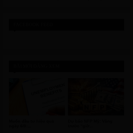
FACEBOOK FEED
BÀI MỚI ĐÁNG XEM
Muốn đầu tư hiệu quả
Dự báo NFP Mỹ: Vàng
ngày 6/8:...
trước “giờ...