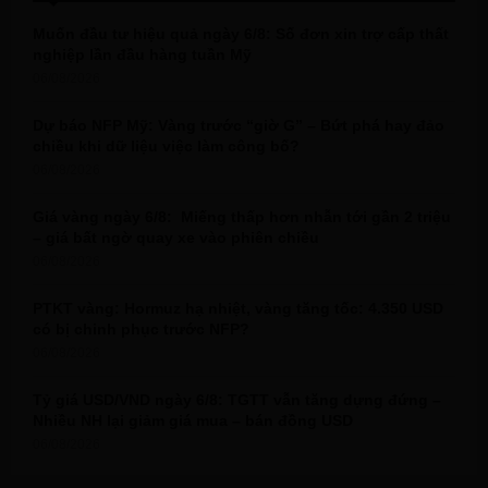
A
o
Muốn đầu tư hiệu quả ngày 6/8: Số đơn xin trợ cấp thất
r
R
nghiệp lần đầu hàng tuần Mỹ
:
06/08/2026
C
Dự báo NFP Mỹ: Vàng trước “giờ G” – Bứt phá hay đảo
H
chiều khi dữ liệu việc làm công bố?
06/08/2026
Giá vàng ngày 6/8: Miếng thấp hơn nhẫn tới gần 2 triệu
– giá bất ngờ quay xe vào phiên chiều
06/08/2026
PTKT vàng: Hormuz hạ nhiệt, vàng tăng tốc: 4.350 USD
có bị chinh phục trước NFP?
06/08/2026
Tỷ giá USD/VND ngày 6/8: TGTT vẫn tăng dựng đứng –
Nhiều NH lại giảm giá mua – bán đồng USD
06/08/2026