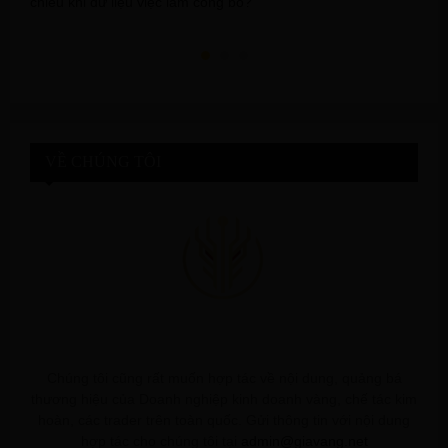
chiều khi dữ liệu việc làm công bố?
g
VỀ CHÚNG TÔI
Chúng tôi cũng rất muốn hợp tác về nội dung, quảng bá
thương hiệu của Doanh nghiệp kinh doanh vàng, chế tác kim
hoàn, các trader trên toàn quốc. Gửi thông tin với nội dung
hợp tác cho chúng tôi tại
admin@giavang.net