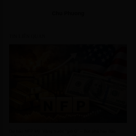
Chu Phuong
TIN LIÊN QUAN
Dự báo NFP Mỹ: Vàng trước “giờ G” – Bứt phá hay đảo
G