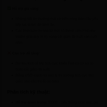
Hỗ trợ giá vàng:
Những bất ổn thương mại và triển vọng toàn cầu yếu
tiếp tục là lực đỡ tiềm ẩn.
Các bình luận ôn hòa từ một số thành viên Fed như
Waller giúp duy trì kỳ vọng cắt giảm lãi suất vào cuối
năm.
Cản trở đà tăng:
Dữ liệu kinh tế Mỹ tích cực khiến Fed có cơ sở trì
hoãn cắt giảm lãi suất.
Đồng USD mạnh và tâm lý thị trường tích cực làm
giảm nhu cầu trú ẩn an toàn.
Phân tích kỹ thuật:
Hỗ trợ quan trọng:
$3300 – nếu thủng mức này, giá