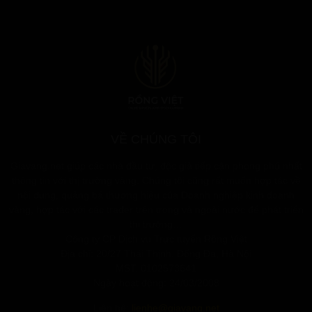
VỀ CHÚNG TÔI
Giavang.net giúp các nhà đầu tư, độc giả tiếp cận phong phú nhất
thông tin với thị trường vàng. Chúng tôi cũng rất muốn hợp tác về
nội dung, quảng bá thương hiệu của Doanh nghiệp kinh doanh
vàng, hợp tác với các trader trên trong và ngoài nước để phát triển
thị trường…
Công ty CP Dịch vụ Trực tuyến Rồng Việt
Địa chỉ: 20/27 Thái Thịnh, Đống Đa, Hà Nội
MST: 0102573641
Ngày hoạt động: 24/03/2008
Liên hệ:
lienhe@giavang.net