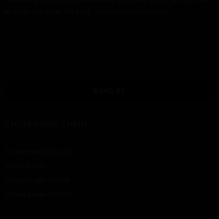
Bạn không có thời gian vào website, hãy đăng ký đọc tin cập nhật
tự động qua email. Dễ dàng, tiện lợi và nhanh chóng...
CHUYÊN MỤC CHÍNH
Tin mới nhất
(21,145)
Vàng
(9,985)
Vàng thế giới
(4,339)
Chứng khoán
(3,837)