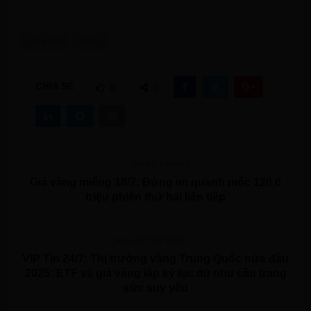
GIÁ VÀNG
VÀNG
CHIA SẺ
0
0
BÀI VIẾT TRƯỚC
Giá vàng miếng 18/7: Đứng im quanh mốc 120,6
triệu phiên thứ hai liên tiếp
BÀI VIẾT TIẾP THEO
VIP Tin 24/7: Thị trường vàng Trung Quốc nửa đầu
2025: ETF và giá vàng lập kỷ lục dù nhu cầu trang
sức suy yếu