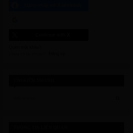
Đăng nhập với
Facebook
Đăng nhập với
Google
Continue with
X
Quên mật khẩu?
Đăng ký
Chưa có tài khoản?
TÌM KIẾM NHANH
S
e
a
S
r
c
E
h
THÔNG TIN LIÊN QUAN
f