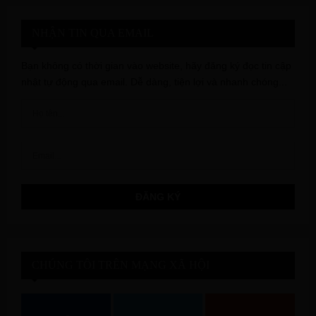
NHẬN TIN QUA EMAIL
Bạn không có thời gian vào website, hãy đăng ký đọc tin cập
nhật tự động qua email. Dễ dàng, tiện lợi và nhanh chóng...
CHÚNG TÔI TRÊN MẠNG XÃ HỘI