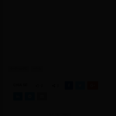
CHIẾN LƯỢC
VÀNG
CHIA SẺ
0
0
BÀI VIẾT TRƯỚC