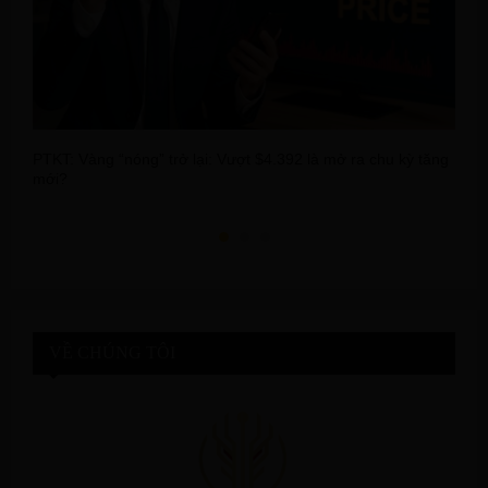
PTKT: Vàng “nóng” trở lại: Vượt $4.392 là mở ra chu kỳ tăng
D
mới?
d
VỀ CHÚNG TÔI