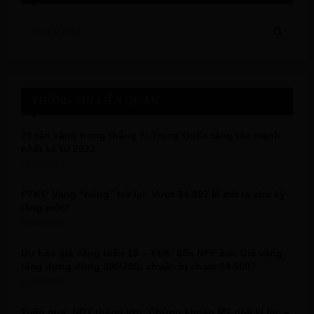
S
e
a
S
r
c
E
h
THÔNG TIN LIÊN QUAN
f
A
o
20 tấn vàng trong tháng 7: Trung Quốc tăng tốc mạnh
r
R
nhất kể từ 2023
:
08/08/2026
C
PTKT: Vàng “nóng” trở lại: Vượt $4.392 là mở ra chu kỳ
H
tăng mới?
08/08/2026
Dự báo giá vàng tuần 10 – 14/8: Sốc NFP âm: Giá vàng
tăng dựng đứng 300USD, chuẩn bị chạm $4.500?
08/08/2026
Tuần qua: NĐT thắng lớn: Chứng khoán Mỹ phá kỉ lục –