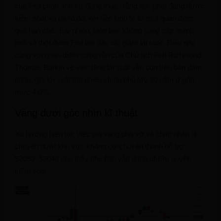
của Fed phản ánh sự đồng thuận rằng lạm phát đang được
kiểm soát và rủi ro đối với nền kinh tế từ một quan điểm
quá hạn chế. Tuy nhiên, biên bản không cung cấp manh
mối về thời điểm Fed bắt đầu cắt giảm lãi suất. Điều này
cùng với quan điểm cứng rắn của Chủ tịch Fed Richmond
Thomas Barkin về việc tăng lãi suất vẫn còn trên bàn đàm
phán, giữ lợi suất trái phiếu chính phủ Mỹ 10 năm ở gần
mức 4,0%.
Vàng dưới góc nhìn kĩ thuật
Xu hướng hiện tại: Việc giá vàng phá vỡ và chấp nhận di
chuyển dưới khu vực kháng cự-chuyển thành hỗ trợ
$2050- $2048 cho thấy phe bán vẫn đang chiếm quyền
kiểm soát.