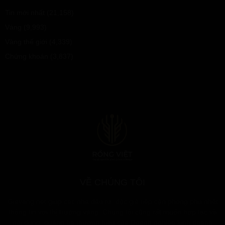
Tin mới nhất
(21,158)
Vàng
(9,993)
Vàng thế giới
(4,339)
Chứng khoán
(3,837)
VỀ CHÚNG TÔI
Giavang.net giúp các nhà đầu tư, độc giả tiếp cận phong phú nhất
thông tin với thị trường vàng. Chúng tôi cũng rất muốn hợp tác về
nội dung, quảng bá thương hiệu của Doanh nghiệp kinh doanh