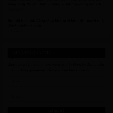
Vàng tăng 7% lên đỉnh 2 tháng – Dầu thô cũng vọt 7%
08/08/2026
Sự thật ít ai nói: Vàng tăng không vì kinh tế – mà vì nhà
đầu tư mất niềm tin
07/08/2026
NHẬN TIN QUA EMAIL
Bạn không có thời gian vào website, hãy đăng ký đọc tin cập
nhật tự động qua email. Dễ dàng, tiện lợi và nhanh chóng...