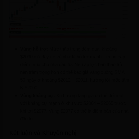
Vùng hỗ trợ:
Mức thấp trong đêm qua, khoảng
$2030 giờ đây có vẻ như là hỗ trợ mạnh – cung cấp
điểm mua cho nhà đầu tư. Nếu áp lực bán tháo trở
nên trầm trọng hơn có thể kéo giá vàng xuống SMA
50 ngày ở khoảng $2012 – $2011, hướng tới mốc tâm
lý $2000.
Vùng kháng cự:
Xu hướng tăng giá có thể đối mặt
với kháng cự mạnh ở khu vực $2064 – $2065 trước
khi tới $2077. Vùng $2077 có thể là điểm bán của nhà
đầu tư.
Kết luận và Khuyến nghị