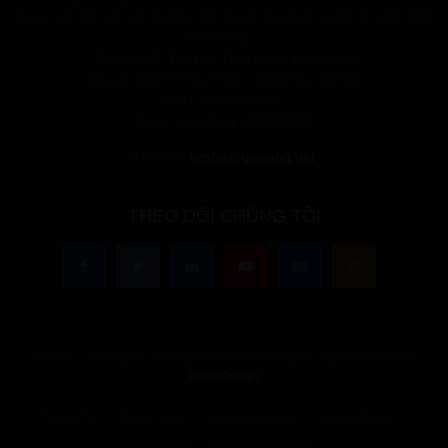
vàng, hợp tác với các trader trên trong và ngoài nước để phát triển
thị trường…
Công ty CP Dịch vụ Trực tuyến Rồng Việt
Địa chỉ: 20/27 Thái Thịnh, Đống Đa, Hà Nội
MST: 0102573641
Ngày hoạt động: 24/03/2008
Liên hệ:
lienhe@giavang.net
THEO DÕI CHÚNG TÔI
@2020 - giavang.net. All Right Reserved. Designed and Developed by
PenciDesign
Trang chủ
Tin tức Vàng
Vàng trong nước
Vàng thế giới
Kinh nghiệm
Góc nhìn Giá Vàng