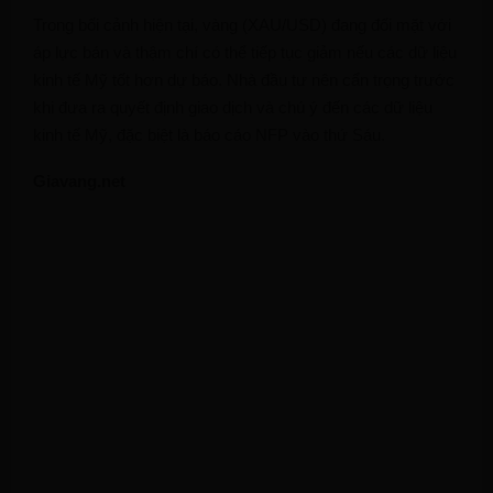
Trong bối cảnh hiện tại, vàng (XAU/USD) đang đối mặt với
áp lực bán và thậm chí có thể tiếp tục giảm nếu các dữ liệu
kinh tế Mỹ tốt hơn dự báo. Nhà đầu tư nên cẩn trọng trước
khi đưa ra quyết định giao dịch và chú ý đến các dữ liệu
kinh tế Mỹ, đặc biệt là báo cáo NFP vào thứ Sáu.
Giavang.net