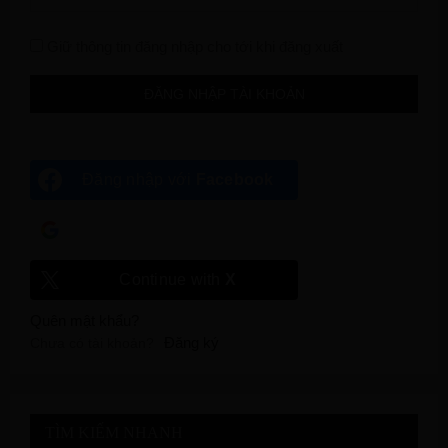
Giữ thông tin đăng nhập cho tới khi đăng xuất
Đăng nhập với
Facebook
Đăng nhập với
Google
Continue with
X
Quên mật khẩu?
Đăng ký
Chưa có tài khoản?
TÌM KIẾM NHANH