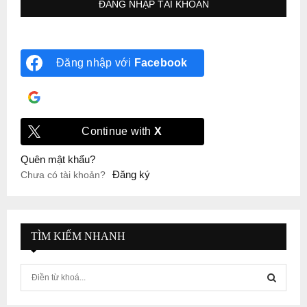
Đăng nhập với
Facebook
Đăng nhập với
Google
Continue with
X
Quên mật khẩu?
Đăng ký
Chưa có tài khoản?
TÌM KIẾM NHANH
S
e
a
S