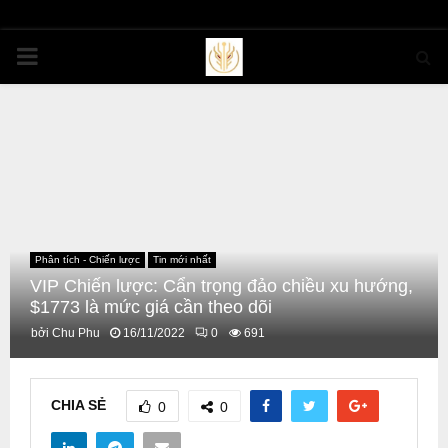
PRIMARY
MENU
Phân tích - Chiến lược
Tin mới nhất
VIP Chiến lược: Cẩn trọng đảo chiều xu hướng,
$1773 là mức giá cần theo dõi
bởi
Chu Phu
16/11/2022
0
691
CHIA SẺ
0
0