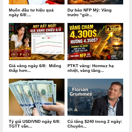
Muốn đầu tư hiệu quả
Dự báo NFP Mỹ: Vàng
ngày 6/8:...
trước “giờ...
Giá vàng ngày 6/8: Miếng
PTKT vàng: Hormuz hạ
thấp hơn...
nhiệt, vàng tăng...
Tỷ giá USD/VND ngày 6/8:
Cú tăng $240 trong 2 ngày:
TGTT vẫn...
Chuyên...