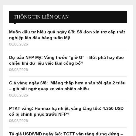
r
c
E
h
THÔNG TIN LIÊN QUAN
f
A
o
Muốn đầu tư hiệu quả ngày 6/8: Số đơn xin trợ cấp thất
r
R
nghiệp lần đầu hàng tuần Mỹ
:
06/08/2026
C
Dự báo NFP Mỹ: Vàng trước “giờ G” – Bứt phá hay đảo
H
chiều khi dữ liệu việc làm công bố?
06/08/2026
Giá vàng ngày 6/8: Miếng thấp hơn nhẫn tới gần 2 triệu
– giá bất ngờ quay xe vào phiên chiều
06/08/2026
PTKT vàng: Hormuz hạ nhiệt, vàng tăng tốc: 4.350 USD
có bị chinh phục trước NFP?
06/08/2026
Tỷ giá USD/VND ngày 6/8: TGTT vẫn tăng dựng đứng –