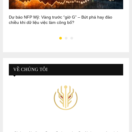
Dự báo NFP Mỹ: Vàng trước “giờ G” – Bứt phá hay đảo
G
chiều khi dữ liệu việc làm công bố?
g
VỀ CHÚNG TÔI