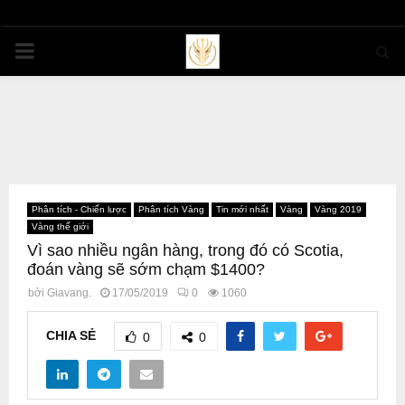
PRIMARY
MENU
Phân tích - Chiến lược
Phân tích Vàng
Tin mới nhất
Vàng
Vàng 2019
Vàng thế giới
Vì sao nhiều ngân hàng, trong đó có Scotia,
đoán vàng sẽ sớm chạm $1400?
bởi
Giavang.
17/05/2019
0
1060
CHIA SẺ
0
0