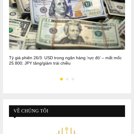
Tỷ giá phiên 26/3: USD trong ngân hàng ‘rực đỏ’ – mất mốc
T
25.800; JPY tăng/giảm trái chiều
t
VỀ CHÚNG TÔI