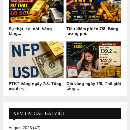
Sự thật ít ai nói: Vàng
Tiêu điểm phiên 7/8: Bảng
tăng...
lương phi...
PTKT Vàng ngày 7/8: Tăng
Giá vàng ngày 7/8: Thế giới
mạnh –...
tăng...
XEM LẠI CÁC BÀI VIẾT
August 2026
(47)