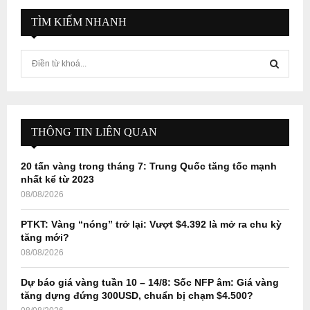
TÌM KIẾM NHANH
S
e
a
S
r
c
E
h
THÔNG TIN LIÊN QUAN
f
A
o
20 tấn vàng trong tháng 7: Trung Quốc tăng tốc mạnh
r
R
nhất kể từ 2023
:
08/08/2026
C
PTKT: Vàng “nóng” trở lại: Vượt $4.392 là mở ra chu kỳ
H
tăng mới?
08/08/2026
Dự báo giá vàng tuần 10 – 14/8: Sốc NFP âm: Giá vàng
tăng dựng đứng 300USD, chuẩn bị chạm $4.500?