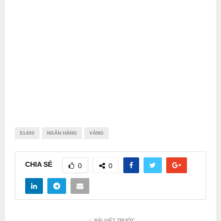
$1400
NGÂN HÀNG
VÀNG
CHIA SẺ
0
0
BÀI VIẾT TRƯỚC