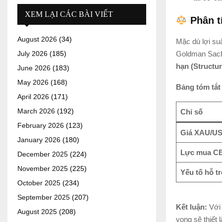
XEM LẠI CÁC BÀI VIẾT
Phân tí
August 2026
(34)
Mặc dù lợi su
Goldman Sachs
July 2026
(185)
hạn (Structur
June 2026
(183)
May 2026
(168)
Bảng tóm tắt
April 2026
(171)
March 2026
(192)
Chỉ số
February 2026
(123)
Giá XAU/U
January 2026
(180)
Lực mua C
December 2025
(224)
November 2025
(225)
Yếu tố hỗ t
October 2025
(234)
September 2025
(207)
Kết luận:
Với 
August 2025
(208)
vọng sẽ thiết 