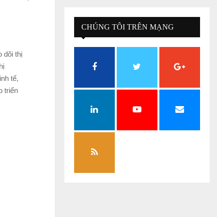
CHÚNG TÔI TRÊN MẠNG
XÃ HỘI
dõi thị
hị
nh tế,
 triển