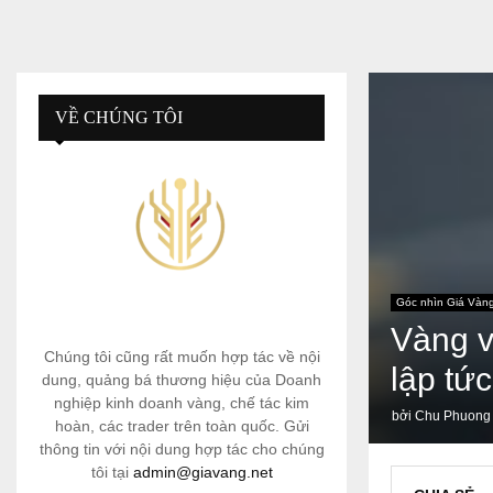
VỀ CHÚNG TÔI
Góc nhìn Giá Vàn
Vàng v
Chúng tôi cũng rất muốn hợp tác về nội
lập tức
dung, quảng bá thương hiệu của Doanh
nghiệp kinh doanh vàng, chế tác kim
bởi
Chu Phuong
hoàn, các trader trên toàn quốc. Gửi
thông tin với nội dung hợp tác cho chúng
tôi tại
admin@giavang.net