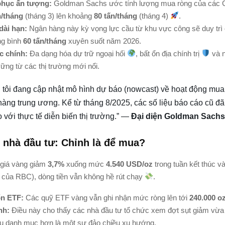
phục ấn tượng:
Goldman Sachs ước tính lượng mua ròng của các C
n/tháng
(tháng 3) lên khoảng
80 tấn/tháng
(tháng 4)
.
dài hạn:
Ngân hàng này kỳ vọng lực cầu từ khu vực công sẽ duy trì 
ng bình
60 tấn/tháng
xuyên suốt năm 2026.
c chính:
Đa dạng hóa dự trữ ngoại hối
, bất ổn địa chính trị
và n
vững từ các thị trường mới nổi.
tôi đang cập nhật mô hình dự báo (nowcast) về hoạt động mua
àng trung ương. Kể từ tháng 8/2025, các số liệu báo cáo cũ đ
 với thực tế diễn biến thị trường.” —
Đại diện Goldman Sachs 
 nhà đầu tư: Chỉnh là để mua?
 giá vàng giảm
3,7%
xuống mức
4.540 USD/oz
trong tuần kết thúc v
á của RBC), dòng tiền vẫn không hề rút chạy
.
n ETF:
Các quỹ ETF vàng vẫn ghi nhận mức ròng lên tới
240.000 o
nh:
Điều này cho thấy các nhà đầu tư tổ chức xem đợt sụt giảm vừa 
ấu danh mục hơn là một sự đảo chiều xu hướng.