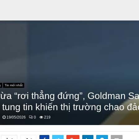
g
Tin mới nhất
ừa “rơi thẳng đứng”, Goldman S
 tung tin khiến thị trường chao đả
19/05/2026
0
219