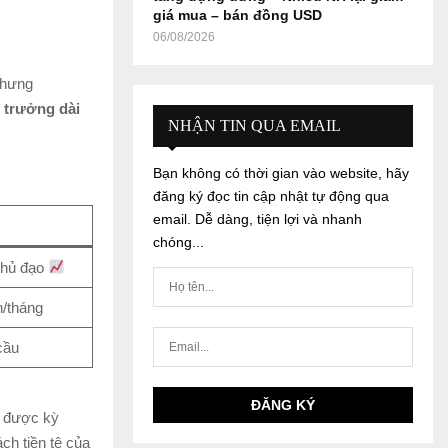
giá mua – bán đồng USD
06/08/2026
nhưng
g trưởng dài
NHẬN TIN QUA EMAIL
Bạn không có thời gian vào website, hãy
đăng ký đọc tin cập nhật tự động qua
email. Dễ dàng, tiện lợi và nhanh
chóng...
chủ đạo
n/tháng
cầu
g được kỳ
ch tiền tệ của