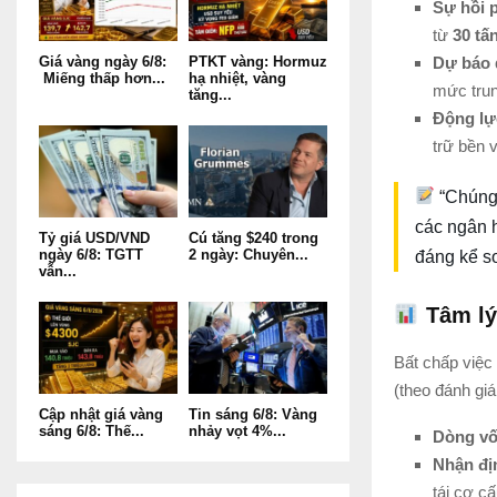
Sự hồi 
từ
30 tấ
Dự báo 
Giá vàng ngày 6/8:
PTKT vàng: Hormuz
Miếng thấp hơn...
hạ nhiệt, vàng
mức tru
tăng...
Động lự
trữ bền 
“Chúng 
các ngân h
Tỷ giá USD/VND
Cú tăng $240 trong
ngày 6/8: TGTT
2 ngày: Chuyên...
đáng kể so
vẫn...
Tâm lý
Bất chấp việc
(theo đánh gi
Cập nhật giá vàng
Tin sáng 6/8: Vàng
sáng 6/8: Thế...
nhảy vọt 4%...
Dòng vố
Nhận đị
tái cơ c