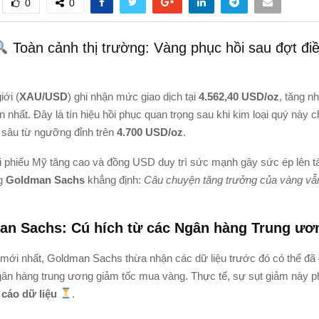
0
0
Toàn cảnh thị trường: Vàng phục hồi sau đợt điề
iới (
XAU/USD
) ghi nhận mức giao dịch tại
4.562,40 USD/oz
, tăng n
n nhất. Đây là tín hiệu hồi phục quan trọng sau khi kim loại quý này c
i sâu từ ngưỡng đỉnh trên
4.700 USD/oz
.
rái phiếu Mỹ tăng cao và đồng USD duy trì sức mạnh gây sức ép lên t
ng
Goldman Sachs
khẳng định:
Câu chuyện tăng trưởng của vàng vẫ
n Sachs: Cú hích từ các Ngân hàng Trung ươ
mới nhất, Goldman Sachs thừa nhận các dữ liệu trước đó có thể đã 
gân hàng trung ương giảm tốc mua vàng. Thực tế, sự sụt giảm này 
 cáo dữ liệu
.