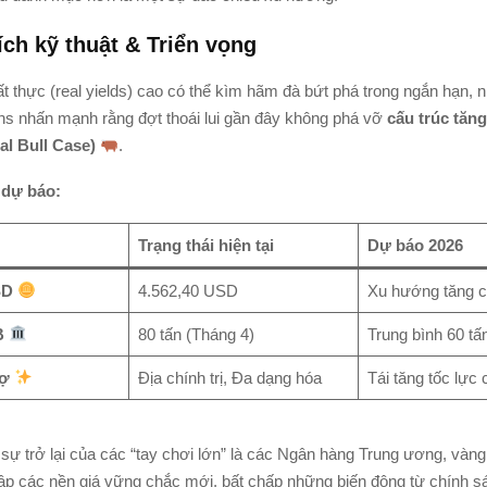
ch kỹ thuật & Triển vọng
ất thực (real yields) cao có thể kìm hãm đà bứt phá trong ngắn hạn, 
 nhấn mạnh rằng đợt thoái lui gần đây không phá vỡ
cấu trúc tăn
al Bull Case)
.
 dự báo:
Trạng thái hiện tại
Dự báo 2026
SD
4.562,40 USD
Xu hướng tăng 
B
80 tấn (Tháng 4)
Trung bình 60 tấ
rợ
Địa chính trị, Đa dạng hóa
Tái tăng tốc lực 
sự trở lại của các “tay chơi lớn” là các Ngân hàng Trung ương, vàn
lập các nền giá vững chắc mới, bất chấp những biến động từ chính sá