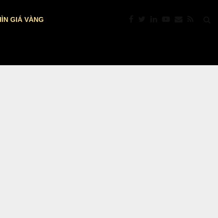
ÌN GIÁ VÀNG
DỰ BÁO NFP MỸ: VÀNG TRƯỚC “GIỜ…