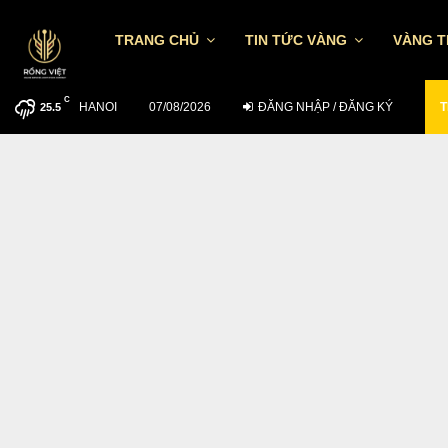
TRANG CHỦ
TIN TỨC VÀNG
VÀNG 
C
HANOI
MUỐN ĐẦU TƯ HIỆU QUẢ NGÀY 5/8…
07/08/2026
ĐĂNG NHẬP / ĐĂNG KÝ
T
25.5