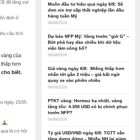
B đã tăng vọt
Muốn đầu tư hiệu quả ngày 6/8: Số
r
R
đơn xin trợ cấp thất nghiệp lần đầu
:
hàng tuần Mỹ
ổn định ở
C
06/08/2026
H
hu cầu tích
Dự báo NFP Mỹ: Vàng trước “giờ G” –
Bứt phá hay đảo chiều khi dữ liệu
việc làm công bố?
 vàng của
06/08/2026
ã thấp hơn
Giá vàng ngày 6/8: Miếng thấp hơn
cho biết.
nhẫn tới gần 2 triệu – giá bất ngờ
quay xe vào phiên chiều
06/08/2026
PTKT vàng: Hormuz hạ nhiệt, vàng
ào ngày 15/05
tăng tốc: 4.350 USD có bị chinh phục
trước NFP?
06/08/2026
z
.
qua là cơ hội
Tỷ giá USD/VND ngày 6/8: TGTT vẫn
tăng dựng đứng – Nhiều NH lại giảm