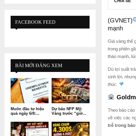
CHIA SẺ
(GVNET)
FACEBOOK FEED
mạnh
Giá vàng thế g
trong phiên gầ
tháo mạnh, lù
BÀI MỚI ĐÁNG XEM
Dù lợi suất t
sinh lời, như
thúc.
Goldma
Muốn đầu tư hiệu
Dự báo NFP Mỹ:
Theo báo cáo 
quả ngày 6/8:...
Vàng trước “giờ...
về việc các n
trễ trong báo