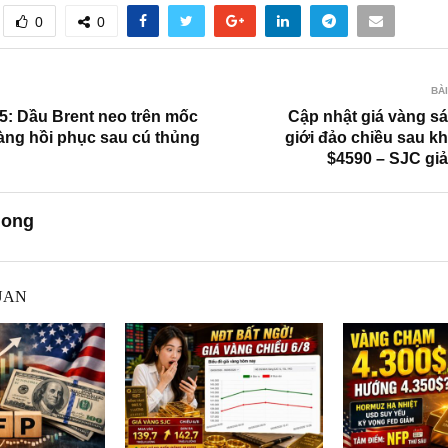
0
0
BÀI
/5: Dầu Brent neo trên mốc
Cập nhật giá vàng sá
ng hồi phục sau cú thủng
giới đảo chiều sau k
$4590 – SJC gi
uong
UAN