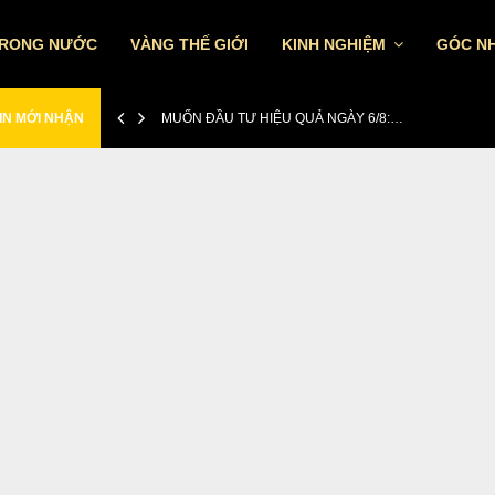
TRONG NƯỚC
VÀNG THẾ GIỚI
KINH NGHIỆM
GÓC NH
IN MỚI NHẬN
MUỐN ĐẦU TƯ HIỆU QUẢ NGÀY 6/8:…