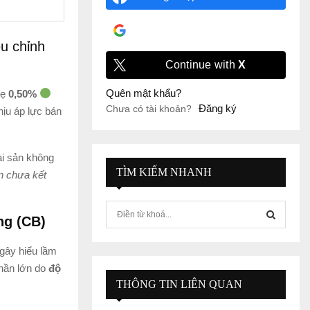
Đăng nhập với
Google
u chỉnh
Continue with
X
Quên mật khẩu?
hẹ
0,50%
Đăng ký
Chưa có tài khoản?
hịu áp lực bán
ài sản không
TÌM KIẾM NHANH
n chưa kết
S
ng (CB)
e
a
S
gây hiểu lầm
r
c
phần lớn do
độ
E
h
THÔNG TIN LIÊN QUAN
f
A
o