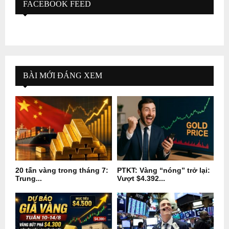
FACEBOOK FEED
BÀI MỚI ĐÁNG XEM
20 tấn vàng trong tháng 7:
PTKT: Vàng “nóng” trở lại:
Trung...
Vượt $4.392...