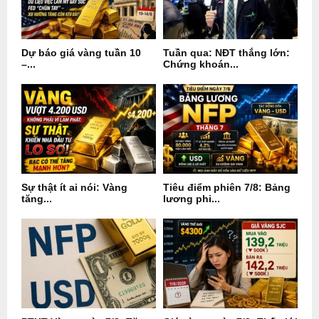
Dự báo giá vàng tuần 10
Tuần qua: NĐT thắng lớn:
–...
Chứng khoán...
Sự thật ít ai nói: Vàng
Tiêu điểm phiên 7/8: Bảng
tăng...
lương phi...