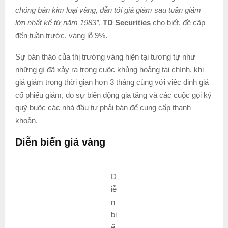
chóng bán kim loại vàng, dẫn tới giá giảm sau tuần giảm
lớn nhất kể từ năm 1983”
,
TD Securities
cho biết, đề cập
đến tuần trước, vàng lỗ 9%.
Sự bán tháo của thị trường vàng hiện tại tương tự như
những gì đã xảy ra trong cuộc khủng hoảng tài chính, khi
giá giảm trong thời gian hơn 3 tháng cùng với việc định giá
cổ phiếu giảm, do sự biến động gia tăng và các cuộc gọi ký
quỹ buộc các nhà đầu tư phải bán để cung cấp thanh
khoản.
Diễn biến giá vàng
D
iễ
n
bi
ế