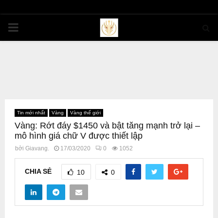
PRIMARY
MENU
Tin mới nhất
Vàng
Vàng thế giới
Vàng: Rớt đáy $1450 và bật tăng mạnh trở lại –
mô hình giá chữ V được thiết lập
bởi
Giavang.
17/03/2020
0
1052
CHIA SẺ
10
0