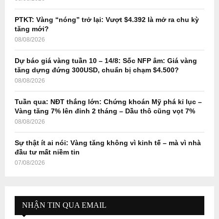
C
PTKT: Vàng “nóng” trở lại: Vượt $4.392 là mở ra chu kỳ
H
tăng mới?
08/08/2026
Dự báo giá vàng tuần 10 – 14/8: Sốc NFP âm: Giá vàng
tăng dựng đứng 300USD, chuẩn bị chạm $4.500?
08/08/2026
Tuần qua: NĐT thắng lớn: Chứng khoán Mỹ phá kỉ lục –
Vàng tăng 7% lên đỉnh 2 tháng – Dầu thô cũng vọt 7%
08/08/2026
Sự thật ít ai nói: Vàng tăng không vì kinh tế – mà vì nhà
đầu tư mất niềm tin
07/08/2026
NHẬN TIN QUA EMAIL