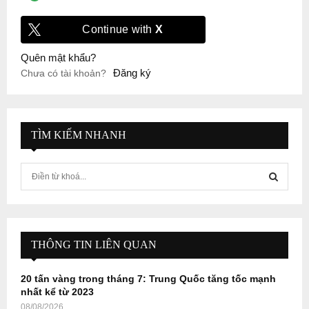
Continue with
X
Quên mật khẩu?
Đăng ký
Chưa có tài khoản?
TÌM KIẾM NHANH
S
e
a
S
r
c
E
h
THÔNG TIN LIÊN QUAN
f
A
o
20 tấn vàng trong tháng 7: Trung Quốc tăng tốc mạnh
r
R
nhất kể từ 2023
:
08/08/2026