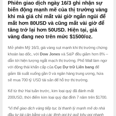
Phiên giao dịch ngày 16/3 ghi nhận sự
biến động mạnh mẽ của thị trường vàng
khi mà giá chỉ mất vài giờ ngắn ngủi để
mất hơn 80USD và cũng mất vài giờ để
tăng trở lại hơn 50USD. Hiện tại, giá
vàng đang neo trên mức $1500/oz.
Mở phiên Mỹ 16/3, giá vàng sụt mạnh khi thị trường chứng
khoán lao dốc, với
Dow Jones
và S&P đều giảm hơn 8% –
dẫn tới hiện tượng ngắt mạch thị trường. Phố Wall làm ngơ
với động thái khẩn cấp của
Cục Dự trữ Liên bang
để
giảm lãi suất xuống gần 0 và ngân hàng trung ương, hứa
sẽ mua 700 tỷ USD tài sản để hỗ trợ thị trường.
Kể từ thứ Hai tuần trước, kim loại quý đã đánh mất
200USD, thời điểm kim loại quý đạt đỉnh 7 năm trên $1700.
“Vị thế giao dịch vàng tiếp tục bị thanh lý mạnh mẽ do nhà
đầu tư tái cân bằng và các lệnh gọi ký quỹ kêu gọi nhanh