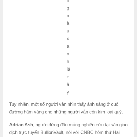
n
g
m
à
u
x
a
n
h
lá
c
â
y
Tuy nhiên, một số người vẫn nhìn thấy ánh sáng ở cuối
đường hầm vàng cho những người vẫn còn kim loại quý.
Adrian Ash
, người đứng đầu mảng nghiên cứu tại sàn giao
dịch trực tuyến BullionVault, nói với CNBC hôm thứ Hai