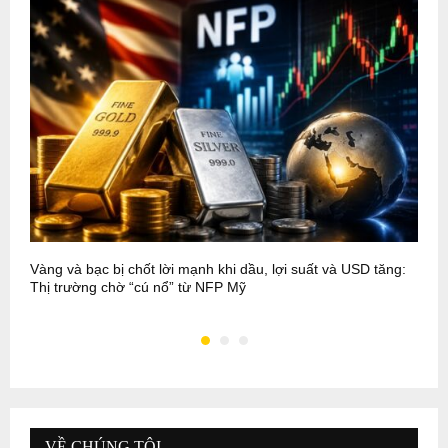
Vàng và bạc bị chốt lời mạnh khi dầu, lợi suất và USD tăng:
C
Thị trường chờ “cú nổ” từ NFP Mỹ
h
VỀ CHÚNG TÔI