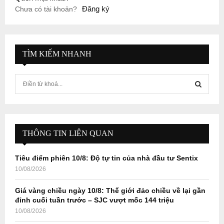
Đăng ký
Chưa có tài khoản?
TÌM KIẾM NHANH
S
e
a
S
r
c
E
h
THÔNG TIN LIÊN QUAN
f
A
o
Tiêu điểm phiên 10/8: Độ tự tin của nhà đầu tư Sentix
r
R
10/08/2026
:
C
Giá vàng chiều ngày 10/8: Thế giới đảo chiều về lại gần
đỉnh cuối tuần trước – SJC vượt mốc 144 triệu
H
10/08/2026