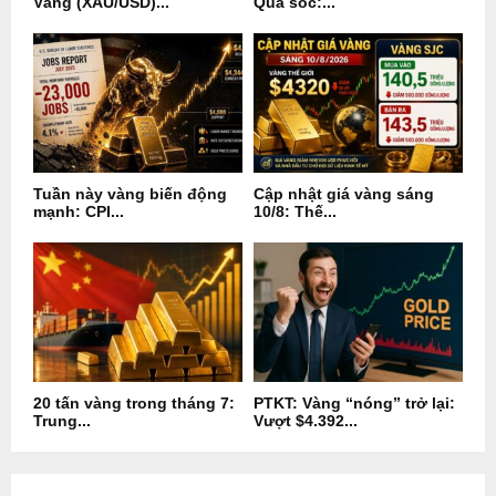
Vàng (XAU/USD)...
Quá sốc:...
Tuần này vàng biến động
Cập nhật giá vàng sáng
mạnh: CPI...
10/8: Thế...
20 tấn vàng trong tháng 7:
PTKT: Vàng “nóng” trở lại:
Trung...
Vượt $4.392...