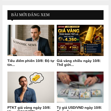
BÀI MỚI ĐÁNG XEM
Tiêu điểm phiên 10/8: Độ tự
Giá vàng chiều ngày 10/8:
tin...
Thế giới...
PTKT giá vàng ngày 10/8:
Tỷ giá USD/VND ngày 10/8: