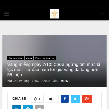
PRIMARY
MENU
Tin mới nhất
Vàng
Vàng trong nước
Vàng miếng ngày 7/10: Chưa ngừng tìm mức kỉ
lục mới – từ đầu năm tới giờ vàng đã tăng hơn
55 triệu
bởi
Chu Phuong
07/10/2025
0
368
CHIA SẺ
1
0