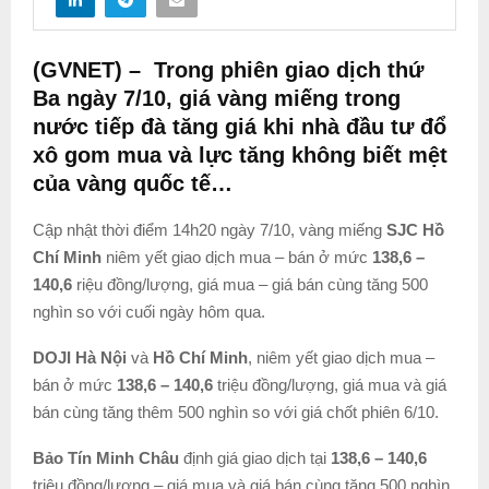
(GVNET)
– Trong phiên giao dịch thứ
Ba ngày 7/10, giá vàng miếng trong
nước tiếp đà tăng giá khi nhà đầu tư đổ
xô gom mua và lực tăng không biết mệt
của vàng quốc tế…
Cập nhật thời điểm 14h20 ngày 7/10, vàng miếng
SJC Hồ
Chí Minh
niêm yết giao dịch mua – bán ở mức
138,6 –
140,6
riệu đồng/lượng, giá mua – giá bán cùng tăng 500
nghìn so với cuối ngày hôm qua.
DOJI Hà Nội
và
Hồ Chí Minh
, niêm yết giao dịch mua –
bán ở mức
138,6
– 1
40,6
triệu đồng/lượng, giá mua và giá
bán cùng tăng thêm 500 nghìn so với giá chốt phiên 6/10.
Bảo Tín Minh Châu
định giá giao dịch tại
138,6 – 140,6
triệu đồng/lượng – giá mua và giá bán cùng tăng 500 nghìn