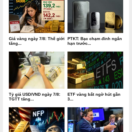
Giá vàng ngày 7/8: Thế giới
PTKT: Bạc chạm đỉnh ngắn
tăng...
hạn trước...
Tỷ giá USD/VND ngày 7/8:
ETF vàng bất ngờ hút gần
TGTT tăng...
3...