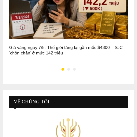
Giá vàng ngày 7/8: Thế giới tăng lại gần mốc $4300 – SJC
T
‘chôn chân’ ở mức 142 triệu
2
VỀ CHÚNG TÔI