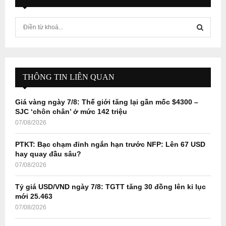
S
e
a
S
r
c
E
h
THÔNG TIN LIÊN QUAN
f
A
o
Giá vàng ngày 7/8: Thế giới tăng lại gần mốc $4300 –
r
R
SJC ‘chôn chân’ ở mức 142 triệu
:
07/08/2026
C
PTKT: Bạc chạm đỉnh ngắn hạn trước NFP: Lên 67 USD
H
hay quay đầu sâu?
07/08/2026
Tỷ giá USD/VND ngày 7/8: TGTT tăng 30 đồng lên kỉ lục
mới 25.463
07/08/2026