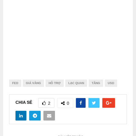
FED
GIÁ VÀNG
HỖ TRỢ
LẠC QUAN
TĂNG
USD
CHIA SẺ
2
0