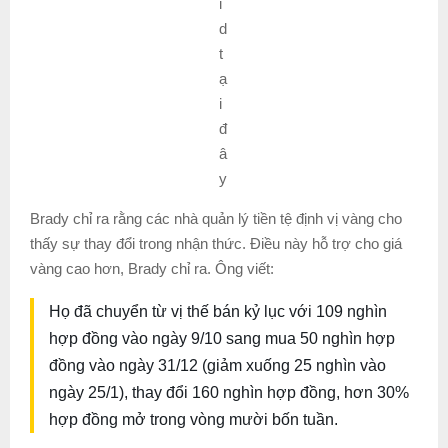
i
d
t
ạ
i
đ
â
y
Brady chỉ ra rằng các nhà quản lý tiền tệ định vị vàng cho
thấy sự thay đổi trong nhận thức. Điều này hỗ trợ cho giá
vàng cao hơn, Brady chỉ ra. Ông viết:
Họ đã chuyển từ vị thế bán kỷ lục với 109 nghìn
hợp đồng vào ngày 9/10 sang mua 50 nghìn hợp
đồng vào ngày 31/12 (giảm xuống 25 nghìn vào
ngày 25/1), thay đổi 160 nghìn hợp đồng, hơn 30%
hợp đồng mở trong vòng mười bốn tuần.