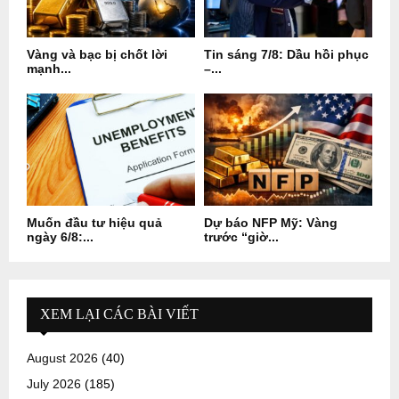
Vàng và bạc bị chốt lời
Tin sáng 7/8: Dầu hồi phục
mạnh...
–...
Muốn đầu tư hiệu quả
Dự báo NFP Mỹ: Vàng
ngày 6/8:...
trước “giờ...
XEM LẠI CÁC BÀI VIẾT
August 2026
(40)
July 2026
(185)