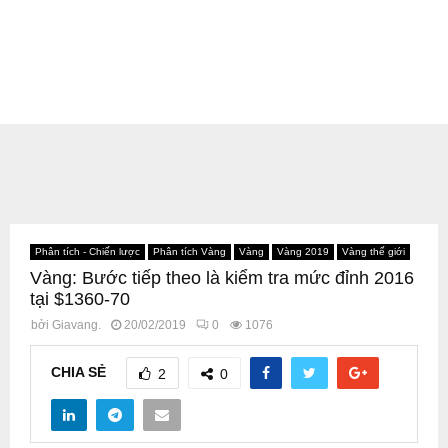
Phân tích - Chiến lược
Phân tích Vàng
Vàng
Vàng 2019
Vàng thế giới
Vàng: Bước tiếp theo là kiểm tra mức đỉnh 2016
tại $1360-70
bởi
Giavang.
20/02/2019
0
1076
CHIA SẺ
2
0