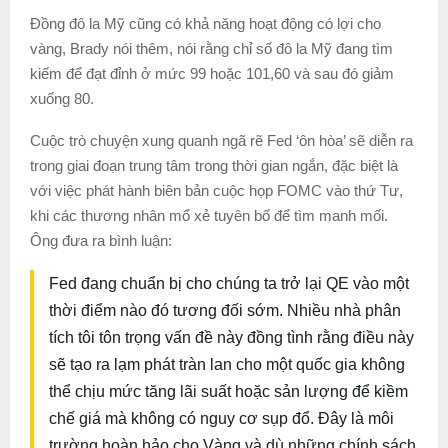
Đồng đô la Mỹ cũng có khả năng hoạt động có lợi cho
vàng, Brady nói thêm, nói rằng chỉ số đô la Mỹ đang tìm
kiếm để đạt đỉnh ở mức 99 hoặc 101,60 và sau đó giảm
xuống 80.
Cuộc trò chuyện xung quanh ngã rẽ Fed ‘ôn hòa’ sẽ diễn ra
trong giai đoạn trung tâm trong thời gian ngắn, đặc biệt là
với việc phát hành biên bản cuộc họp FOMC vào thứ Tư,
khi các thương nhân mổ xẻ tuyên bố để tìm manh mối.
Ông đưa ra bình luận:
Fed đang chuẩn bị cho chúng ta trở lại QE vào một
thời điểm nào đó tương đối sớm. Nhiều nhà phân
tích tôi tôn trọng vấn đề này đồng tình rằng điều này
sẽ tạo ra lạm phát tràn lan cho một quốc gia không
thể chịu mức tăng lãi suất hoặc sản lượng để kiềm
chế giá mà không có nguy cơ sụp đổ. Đây là môi
trường hoàn hảo cho Vàng và dù những chính sách