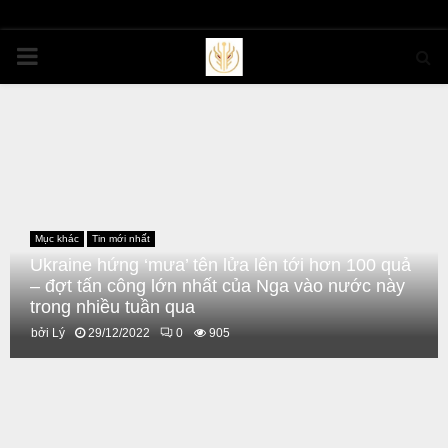
PRIMARY
MENU
Mục khác
Tin mới nhất
Ukraine hứng ‘mưa’ tên lửa lên tới hơn 100 quả
– đợt tấn công lớn nhất của Nga vào nước này
trong nhiều tuần qua
bởi
Lý
29/12/2022
0
905