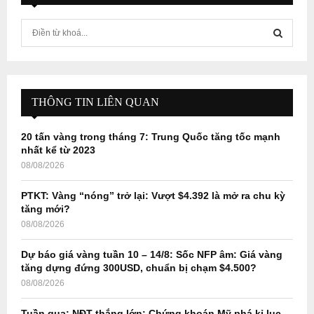
S
e
a
S
r
c
E
h
THÔNG TIN LIÊN QUAN
f
A
o
20 tấn vàng trong tháng 7: Trung Quốc tăng tốc mạnh
r
R
nhất kể từ 2023
:
08/08/2026
C
PTKT: Vàng “nóng” trở lại: Vượt $4.392 là mở ra chu kỳ
H
tăng mới?
08/08/2026
Dự báo giá vàng tuần 10 – 14/8: Sốc NFP âm: Giá vàng
tăng dựng đứng 300USD, chuẩn bị chạm $4.500?
08/08/2026
Tuần qua: NĐT thắng lớn: Chứng khoán Mỹ phá kỉ lục –