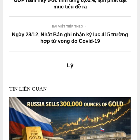
GDP năm nay ước tính tăng 8,02%, lạm phát đạt
mục tiêu đề ra
BÀI VIẾT TIẾP THEO
Ngày 28/12, Nhật Bản ghi nhận kỷ lục 415 trường
hợp tử vong do Covid-19
Lý
TIN LIÊN QUAN