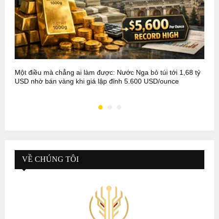
Một điều mà chẳng ai làm được: Nước Nga bỏ túi tới 1,68 tỷ
V
USD nhờ bán vàng khi giá lập đỉnh 5.600 USD/ounce
t
VỀ CHÚNG TÔI