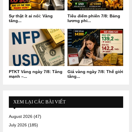
Sự thật ít ai nói: Vàng
Tiêu điểm phiên 7/8: Bảng
tăng...
lương phi...
PTKT Vàng ngày 7/8: Tăng
Giá vàng ngày 7/8: Thế giới
mạnh –...
tăng...
XEM LẠI CÁC BÀI VIẾT
August 2026
(47)
July 2026
(185)