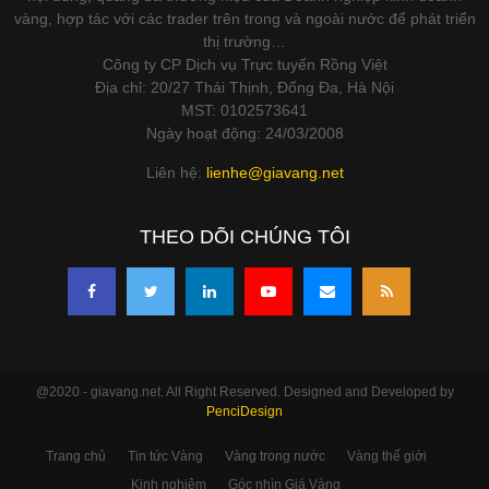
vàng, hợp tác với các trader trên trong và ngoài nước để phát triển
thị trường…
Công ty CP Dịch vụ Trực tuyến Rồng Việt
Địa chỉ: 20/27 Thái Thịnh, Đống Đa, Hà Nội
MST: 0102573641
Ngày hoạt động: 24/03/2008
Liên hệ:
lienhe@giavang.net
THEO DÕI CHÚNG TÔI
@2020 - giavang.net. All Right Reserved. Designed and Developed by
PenciDesign
Trang chủ
Tin tức Vàng
Vàng trong nước
Vàng thế giới
Kinh nghiệm
Góc nhìn Giá Vàng