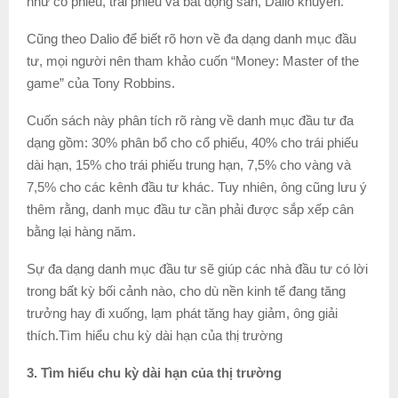
như cổ phiếu, trái phiếu và bất động sản, Dalio khuyên.
Cũng theo Dalio để biết rõ hơn về đa dạng danh mục đầu
tư, mọi người nên tham khảo cuốn “Money: Master of the
game” của Tony Robbins.
Cuốn sách này phân tích rõ ràng về danh mục đầu tư đa
dạng gồm: 30% phân bổ cho cổ phiếu, 40% cho trái phiếu
dài hạn, 15% cho trái phiếu trung hạn, 7,5% cho vàng và
7,5% cho các kênh đầu tư khác. Tuy nhiên, ông cũng lưu ý
thêm rằng, danh mục đầu tư cần phải được sắp xếp cân
bằng lại hàng năm.
Sự đa dạng danh mục đầu tư sẽ giúp các nhà đầu tư có lời
trong bất kỳ bối cảnh nào, cho dù nền kinh tế đang tăng
trưởng hay đi xuống, lạm phát tăng hay giảm, ông giải
thích.Tìm hiểu chu kỳ dài hạn của thị trường
3. Tìm hiểu chu kỳ dài hạn của thị trường