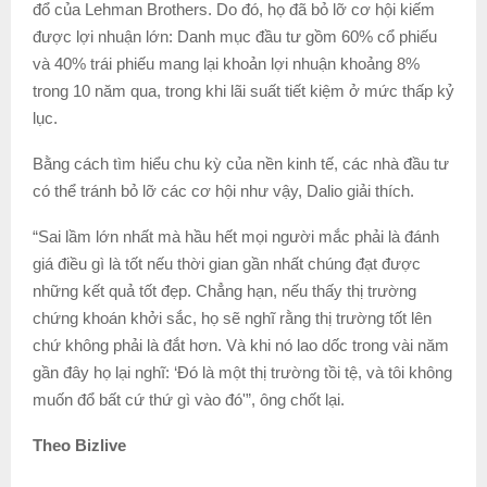
đổ của Lehman Brothers. Do đó, họ đã bỏ lỡ cơ hội kiếm
được lợi nhuận lớn: Danh mục đầu tư gồm 60% cổ phiếu
và 40% trái phiếu mang lại khoản lợi nhuận khoảng 8%
trong 10 năm qua, trong khi lãi suất tiết kiệm ở mức thấp kỷ
lục.
Bằng cách tìm hiểu chu kỳ của nền kinh tế, các nhà đầu tư
có thể tránh bỏ lỡ các cơ hội như vậy, Dalio giải thích.
“Sai lầm lớn nhất mà hầu hết mọi người mắc phải là đánh
giá điều gì là tốt nếu thời gian gần nhất chúng đạt được
những kết quả tốt đẹp. Chẳng hạn, nếu thấy thị trường
chứng khoán khởi sắc, họ sẽ nghĩ rằng thị trường tốt lên
chứ không phải là đắt hơn. Và khi nó lao dốc trong vài năm
gần đây họ lại nghĩ: ‘Đó là một thị trường tồi tệ, và tôi không
muốn đổ bất cứ thứ gì vào đó'”, ông chốt lại.
Theo Bizlive