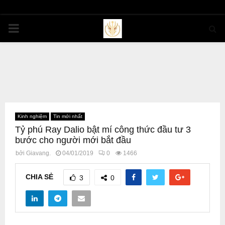
PRIMARY
MENU
Kinh nghiệm
Tin mới nhất
Tỷ phú Ray Dalio bật mí công thức đầu tư 3
bước cho người mới bắt đầu
bởi
Giavang.
04/01/2019
0
1466
CHIA SẺ
3
0