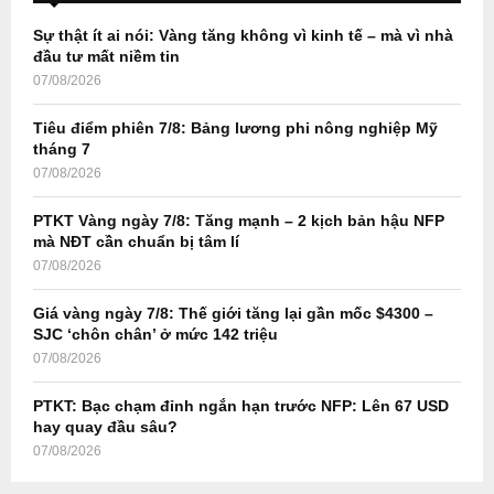
f
A
o
Sự thật ít ai nói: Vàng tăng không vì kinh tế – mà vì nhà
r
R
đầu tư mất niềm tin
:
07/08/2026
C
Tiêu điểm phiên 7/8: Bảng lương phi nông nghiệp Mỹ
H
tháng 7
07/08/2026
PTKT Vàng ngày 7/8: Tăng mạnh – 2 kịch bản hậu NFP
mà NĐT cần chuẩn bị tâm lí
07/08/2026
Giá vàng ngày 7/8: Thế giới tăng lại gần mốc $4300 –
SJC ‘chôn chân’ ở mức 142 triệu
07/08/2026
PTKT: Bạc chạm đỉnh ngắn hạn trước NFP: Lên 67 USD
hay quay đầu sâu?
07/08/2026