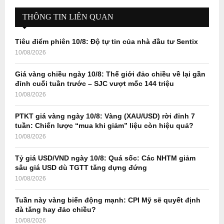
c
E
h
THÔNG TIN LIÊN QUAN
f
A
o
Tiêu điểm phiên 10/8: Độ tự tin của nhà đầu tư Sentix
r
R
10/08/2026
:
C
Giá vàng chiều ngày 10/8: Thế giới đảo chiều về lại gần
đỉnh cuối tuần trước – SJC vượt mốc 144 triệu
H
10/08/2026
PTKT giá vàng ngày 10/8: Vàng (XAU/USD) rời đỉnh 7
tuần: Chiến lược “mua khi giảm” liệu còn hiệu quả?
10/08/2026
Tỷ giá USD/VND ngày 10/8: Quá sốc: Các NHTM giảm
sâu giá USD dù TGTT tăng dựng đứng
10/08/2026
Tuần này vàng biến động mạnh: CPI Mỹ sẽ quyết định
đà tăng hay đảo chiều?
10/08/2026