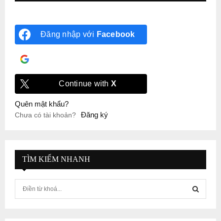
Đăng nhập với
Facebook
Đăng nhập với
Google
Continue with
X
Quên mật khẩu?
Đăng ký
Chưa có tài khoản?
TÌM KIẾM NHANH
S
e
a
S
r