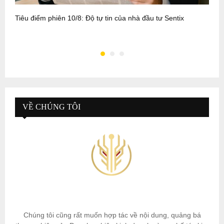
Tiêu điểm phiên 10/8: Độ tự tin của nhà đầu tư Sentix
T
g
VỀ CHÚNG TÔI
Chúng tôi cũng rất muốn hợp tác về nội dung, quảng bá