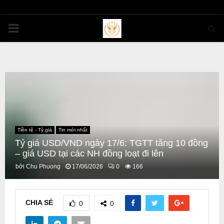
PRIMARY
MENU
Tiền tệ - Tỷ giá
Tin mới nhất
Tỷ giá USD/VND ngày 17/6: TGTT tăng 10 đồng
– giá USD tại các NH đồng loạt đi lên
bởi
Chu Phuong
17/06/2026
0
166
CHIA SẺ
0
0