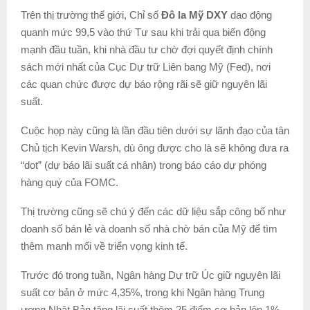
Trên thị trường thế giới, Chỉ số
Đô la Mỹ DXY
dao động
quanh mức 99,5 vào thứ Tư sau khi trải qua biến động
mạnh đầu tuần, khi nhà đầu tư chờ đợi quyết định chính
sách mới nhất của Cục Dự trữ Liên bang Mỹ (Fed), nơi
các quan chức được dự báo rộng rãi sẽ giữ nguyên lãi
suất.
Cuộc họp này cũng là lần đầu tiên dưới sự lãnh đạo của tân
Chủ tịch Kevin Warsh, dù ông được cho là sẽ không đưa ra
“dot” (dự báo lãi suất cá nhân) trong báo cáo dự phóng
hàng quý của FOMC.
Thị trường cũng sẽ chú ý đến các dữ liệu sắp công bố như
doanh số bán lẻ và doanh số nhà chờ bán của Mỹ để tìm
thêm manh mối về triển vọng kinh tế.
Trước đó trong tuần, Ngân hàng Dự trữ Úc giữ nguyên lãi
suất cơ bản ở mức 4,35%, trong khi Ngân hàng Trung
ương Nhật Bản tăng lãi suất thêm 25 điểm cơ bản lên 1%.