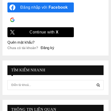
Đăng nhập với
Facebook
Đăng nhập với
Google
Continue with
X
Quên mật khẩu?
Đăng ký
Chưa có tài khoản?
TÌM KIẾM NHANH
S
e
a
S
r
c
E
h
THÔNG TIN LIÊN QUAN