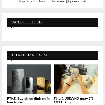
hợp tác cho chúng tôi tại
admin@giavang.net
FACEBOOK FEED
BÀI MỚI ĐÁNG XEM
PTKT: Bạc chạm đỉnh ngắn
Tỷ giá USD/VND ngày 7/8:
hạn trước...
TGTT tăng...