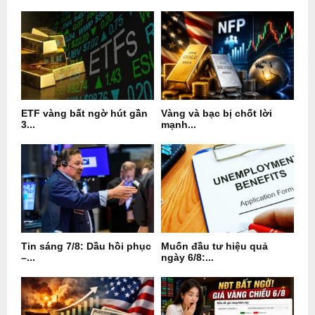
ETF vàng bất ngờ hút gần
Vàng và bạc bị chốt lời
3...
mạnh...
Tin sáng 7/8: Dầu hồi phục
Muốn đầu tư hiệu quả
–...
ngày 6/8:...