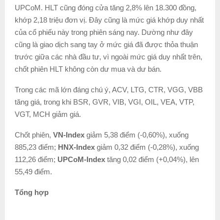
UPCoM. HLT cũng đóng cửa tăng 2,8% lên 18.300 đồng,
khớp 2,18 triệu đơn vị. Đây cũng là mức giá khớp duy nhất
của cổ phiếu này trong phiên sáng nay. Dường như đây
cũng là giao dịch sang tay ở mức giá đã được thỏa thuận
trước giữa các nhà đầu tư, vì ngoài mức giá duy nhất trên,
chốt phiên HLT không còn dư mua và dư bán.
Trong các mã lớn đáng chú ý, ACV, LTG, CTR, VGG, VBB
tăng giá, trong khi BSR, GVR, VIB, VGI, OIL, VEA, VTP,
VGT, MCH giảm giá.
Chốt phiên,
VN-Index
giảm 5,38 điểm (-0,60%), xuống
885,23 điểm;
HNX-Index
giảm 0,32 điểm (-0,28%), xuống
112,26 điểm;
UPCoM-Index
tăng 0,02 điểm (+0,04%), lên
55,49 điểm.
Tổng hợp