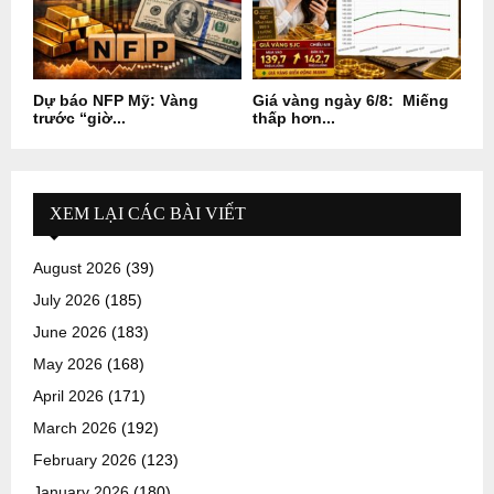
Dự báo NFP Mỹ: Vàng
Giá vàng ngày 6/8: Miếng
trước “giờ...
thấp hơn...
XEM LẠI CÁC BÀI VIẾT
August 2026
(39)
July 2026
(185)
June 2026
(183)
May 2026
(168)
April 2026
(171)
March 2026
(192)
February 2026
(123)
January 2026
(180)