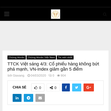
PRIMARY
MENU
Chứng khoán
Chứng khoán Việt Nam
Tin mới nhất
TTCK Việt sáng 4/3: Cổ phiếu hàng không bứt
phá mạnh, VN-Index giảm gần 5 điểm
bởi
Giavang.
04/03/2020
0
904
CHIA SẺ
0
0