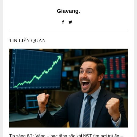
Giavang.
TIN LIÊN QUAN
Tin sáng 6/1: Vàng – bạc tăng sốc khi NĐT tìm nơi trú ẩn –
V