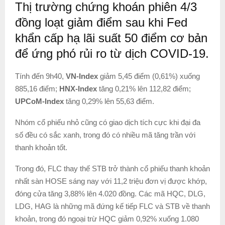
Thị trường chứng khoán phiên 4/3
đồng loạt giảm điểm sau khi Fed
khẩn cấp hạ lãi suất 50 điểm cơ bản
để ứng phó rủi ro từ dịch COVID-19.
Tính đến 9h40,
VN-Index
giảm 5,45 điểm (0,61%) xuống
885,16 điểm;
HNX-Index
tăng 0,21% lên 112,82 điểm;
UPCoM-Index
tăng 0,29% lên 55,63 điểm.
Nhóm cổ phiếu nhỏ cũng có giao dịch tích cực khi đại đa
số đều có sắc xanh, trong đó có nhiều mã tăng trần với
thanh khoản tốt.
Trong đó, FLC thay thế STB trở thành cổ phiếu thanh khoản
nhất sàn HOSE sáng nay với 11,2 triệu đơn vị được khớp,
đóng cửa tăng 3,88% lên 4.020 đồng. Các mã HQC, DLG,
LDG, HAG là những mã đứng kế tiếp FLC và STB về thanh
khoản, trong đó ngoại trừ HQC giảm 0,92% xuống 1.080