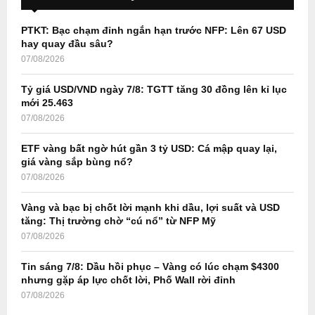
f
A
o
PTKT: Bạc chạm đỉnh ngắn hạn trước NFP: Lên 67 USD
r
R
hay quay đầu sâu?
:
07/08/2026
C
Tỷ giá USD/VND ngày 7/8: TGTT tăng 30 đồng lên kỉ lục
H
mới 25.463
07/08/2026
ETF vàng bất ngờ hút gần 3 tỷ USD: Cá mập quay lại,
giá vàng sắp bùng nổ?
07/08/2026
Vàng và bạc bị chốt lời mạnh khi dầu, lợi suất và USD
tăng: Thị trường chờ “cú nổ” từ NFP Mỹ
07/08/2026
Tin sáng 7/8: Dầu hồi phục – Vàng có lúc chạm $4300
nhưng gặp áp lực chốt lời, Phố Wall rời đỉnh
07/08/2026