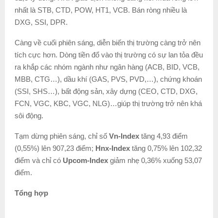
nhất là STB, CTD, POW, HT1, VCB. Bán ròng nhiều là
DXG, SSI, DPR.
Càng về cuối phiên sáng, diễn biến thị trường càng trở nên
tích cực hơn. Dòng tiền đổ vào thị trường có sự lan tỏa đều
ra khắp các nhóm ngành như ngân hàng (ACB, BID, VCB,
MBB, CTG…), dầu khí (GAS, PVS, PVD,…), chứng khoán
(SSI, SHS…), bất động sản, xây dựng (CEO, CTD, DXG,
FCN, VGC, KBC, VGC, NLG)…giúp thị trường trở nên khá
sôi động.
Tạm dừng phiên sáng, chỉ số
Vn-Index
tăng 4,93 điểm
(0,55%) lên 907,23 điểm;
Hnx-Index
tăng 0,75% lên 102,32
điểm và chỉ có
Upcom-Index
giảm nhẹ 0,36% xuống 53,07
điểm.
Tổng hợp