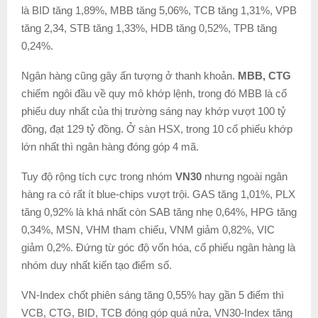
là BID tăng 1,89%, MBB tăng 5,06%, TCB tăng 1,31%, VPB
tăng 2,34, STB tăng 1,33%, HDB tăng 0,52%, TPB tăng
0,24%.
Ngân hàng cũng gây ấn tượng ở thanh khoản.
MBB, CTG
chiếm ngôi đầu về quy mô khớp lệnh, trong đó MBB là cổ
phiếu duy nhất của thị trường sáng nay khớp vượt 100 tỷ
đồng, đạt 129 tỷ đồng. Ở sàn HSX, trong 10 cổ phiếu khớp
lớn nhất thì ngân hàng đóng góp 4 mã.
Tuy độ rộng tích cực trong nhóm
VN30
nhưng ngoài ngân
hàng ra có rất ít blue-chips vượt trội. GAS tăng 1,01%, PLX
tăng 0,92% là khá nhất còn SAB tăng nhẹ 0,64%, HPG tăng
0,34%, MSN, VHM tham chiếu, VNM giảm 0,82%, VIC
giảm 0,2%. Đứng từ góc độ vốn hóa, cổ phiếu ngân hàng là
nhóm duy nhất kiến tạo điểm số.
VN-Index chốt phiên sáng tăng 0,55% hay gần 5 điểm thì
VCB, CTG, BID, TCB đóng góp quá nửa, VN30-Index tăng