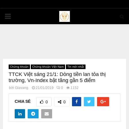
PRIMARY
MENU
Chứng khoán
Chứng khoán Việt Nam
Tin mới nhất
TTCK Việt sáng 21/1: Dòng tiền lan tỏa thị
trường, Vn-Index bật tăng gần 5 điểm
bởi
Giavang.
21/01/2019
0
1152
CHIA SẺ
0
0