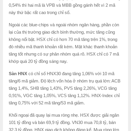
0,54% thì hai mã là VPB và MBB gồng gánh hết vì 2 mã
này thứ bậc rất cao trong chỉ số.
Ngoài các blue-chips và ngoài nhóm ngân hàng, phần còn
lại của thị trường giao dịch bình thường, mức tăng cũng
không nổi bật. HSX chỉ có hơn 70 mã tăng trên 1%, trong
đó nhiều mã thanh khoản rất kém. Mặt khác thanh khoản
tăng tốt nhưng có sự phân nhóm quá rõ. HSX chỉ có 7 mã
khớp quá 20 tỷ đồng sáng nay.
Sàn HNX
có chỉ số HNX30 đang tăng 1,06% với 10 mã
tăng/6 mã giảm. Độ lệch vốn hóa ở nhóm trụ quá lớn: ACB
tăng 1,4%, SHB tăng 1,43%, PVS tăng 2,26%, VCG tăng
0,91%, VGC tăng 1,05%, VCS tăng 1,12%. HNX-Index chỉ
tăng 0,75% với 52 mã tăng/53 mã giảm.
Khối ngoại đã quay lại mua ròng nhẹ. HSX được giải ngân
101 tỷ đồng và bán 69,9 tỷ đồng. VN30 mua 70,8 tỷ, bán
32,3 tỷ đồng. HNX giao dịch không đáng kể. Mua ròng lớn