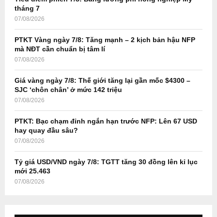
r
R
tháng 7
:
07/08/2026
C
PTKT Vàng ngày 7/8: Tăng mạnh – 2 kịch bản hậu NFP
H
mà NĐT cần chuẩn bị tâm lí
07/08/2026
Giá vàng ngày 7/8: Thế giới tăng lại gần mốc $4300 –
SJC ‘chôn chân’ ở mức 142 triệu
07/08/2026
PTKT: Bạc chạm đỉnh ngắn hạn trước NFP: Lên 67 USD
hay quay đầu sâu?
07/08/2026
Tỷ giá USD/VND ngày 7/8: TGTT tăng 30 đồng lên kỉ lục
mới 25.463
07/08/2026