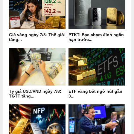
Giá vàng ngày 7/8: Thế giới
PTKT: Bạc chạm đỉnh ngắn
tăng...
hạn trước...
Tỷ giá USD/VND ngày 7/8:
ETF vàng bất ngờ hút gần
TGTT tăng...
3...