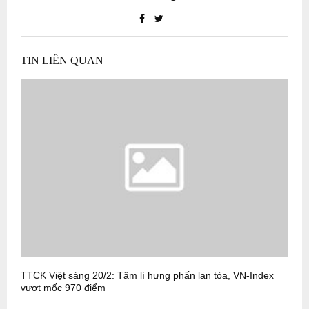
TIN LIÊN QUAN
TTCK Việt sáng 20/2: Tâm lí hưng phấn lan tỏa, VN-Index
T
vượt mốc 970 điểm
v